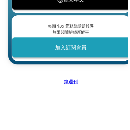
每期 $
35
元動態話題報導
無限閱讀解鎖新鮮事
加入訂閱會員
鏡週刊