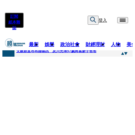
訂閱
登入
紙本雜
誌
最新
娛樂
政治社會
財經理財
人物
美
快訊
父親節宣布再婚喜訊 及川光博57歲將當新手爸爸
快訊
改姓斷開阿湯哥！20歲舒莉首登台「1人分飾4角」 觀眾驚艷：錯怪星二代了
快訊
「愛露奶」私訊流出！小24歲女友爆當小三「大鬧病房氣孕婦」 姜厚任不忍回應了