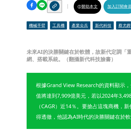
贊助本文
加入訂閱會
機械手臂
工具機
產業尖兵
新代科技
蔡尤鏗
未來AI的決勝關鍵在於軟體，故新代定調「
網、搭載系統。（翻攝新代科技臉書）
根據Grand View Research的資料
值將達到7,909億美元，若以2024年3,
（CAGR）近14％。要搶占這塊商機，
得透徹，他認為AI時代的決勝關鍵在於