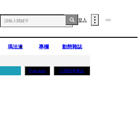
登入
瑪法達
專欄
動態雜誌
訂閱紙本雜誌
Podcasts