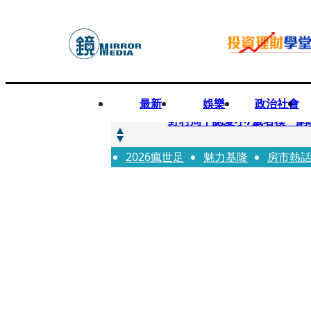
最新
娛樂
政治社會
快訊
野村周平認愛小7歲名模 網
2026瘋世足
快訊
魅力基隆
房市熱
8年磨一劍 陳法拉自編自導《
快訊
笑著笑著就哭了 被遺忘的日