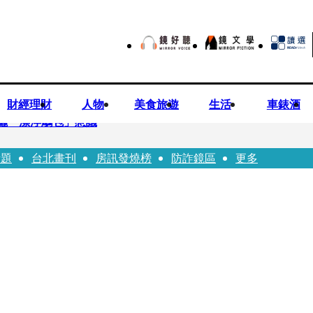
財經理財
人物
美食旅遊
生活
車錶酒
曬「漂浮鵰包」惹議
話題
台北畫刊
房訊發燒榜
防詐鏡區
更多
Bloodline》進軍多倫多 柯林法洛姊弟相挺
本喜劇天才川島雄三 4K修復重返大銀幕