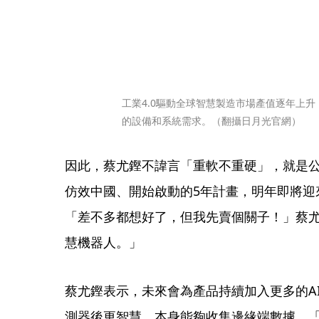
工業4.0驅動全球智慧製造市場產值逐年上
的設備和系統需求。（翻攝日月光官網）
因此，蔡尤鏗不諱言「重軟不重硬」，就是公
仿效中國、開始啟動的5年計畫，明年即將迎
「差不多都想好了，但我先賣個關子！」蔡尤
慧機器人。」
蔡尤鏗表示，未來會為產品持續加入更多的A
測器後更智慧，本身能夠收集邊緣端數據，