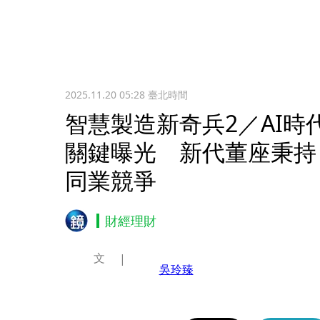
2025.11.20 05:28
臺北時間
智慧製造新奇兵2／AI時
關鍵曝光 新代董座秉持
同業競爭
財經理財
文
吳玲臻