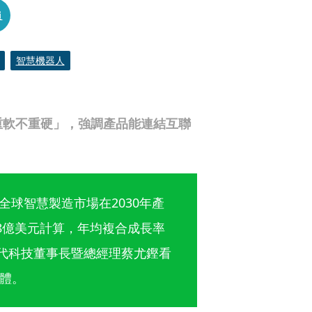
員
智慧機器人
重軟不重硬」，強調產品能連結互聯
顯示，全球智慧製造市場在2030年產
498億美元計算，年均複合成長率
新代科技董事長暨總經理蔡尤鏗看
軟體。