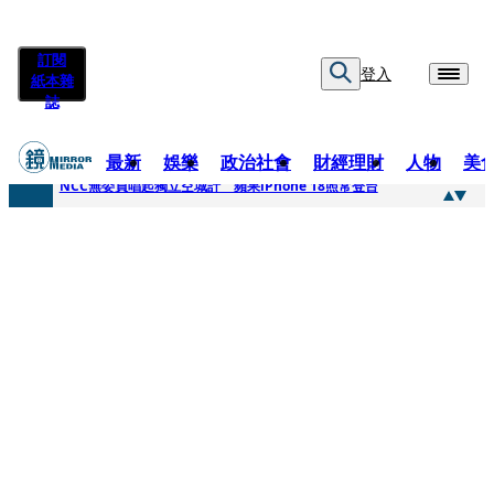
訂閱
登入
紙本雜
誌
最新
娛樂
政治社會
財經理財
人物
美
快訊
NCC無委員唱起獨立空城計 蘋果iPhone 18照常登台
快訊
六強片齊聚桃影 小薰《祖先鬼》回桃影娘家 《長安的荔枝》桃影加映一票難求
快訊
8年磨一劍 陳法拉自編自導《Bloodline》進軍多倫多 柯林法洛姊弟相挺