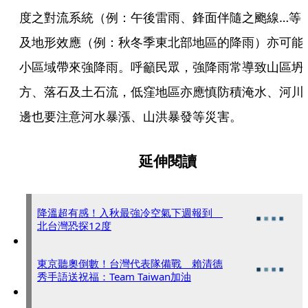
度之對流系統（例：午後雷雨、鋒面伴隨之颮線…等
及地形效應（例：秋冬季東北部地區的降雨）亦可能
小區域帶來強降雨。呼籲民眾，強降雨常導致山區坍
方、落石及土石流，低窪地區亦應慎防積淹水、河川
邊也要注意河水暴漲、山洪暴發等災害。
延伸閱讀
降溫超有感！入秋最強冷空氣下週報到
北台灣恐探12度
東京聽奧倒數！台灣代表隊備戰 賴清德
秀手語送祝福：Team Taiwan加油