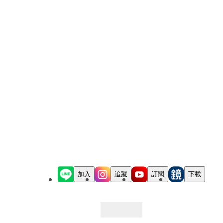
加入
追蹤
訂閱
下載
最新文章