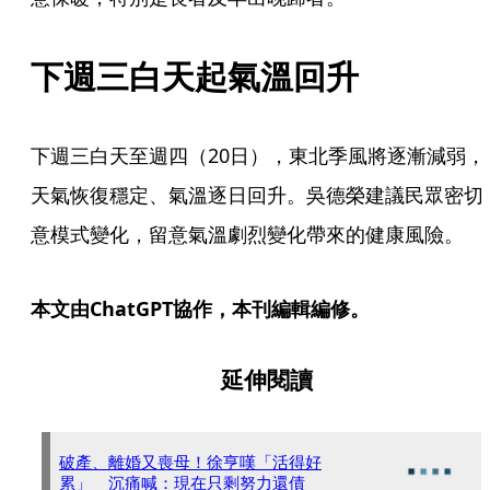
下週三白天起氣溫回升
下週三白天至週四（20日），東北季風將逐漸減弱，
天氣恢復穩定、氣溫逐日回升。吳德榮建議民眾密切
意模式變化，留意氣溫劇烈變化帶來的健康風險。
本文由ChatGPT協作，本刊編輯編修。
延伸閱讀
破產、離婚又喪母！徐亨嘆「活得好
累」 沉痛喊：現在只剩努力還債