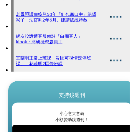
老母照護癱瘓兒50年「紅包塞口中」絕望
弒子 法官判2年6月、建請總統特赦
網友投訴遭客服備註「白痴客人」
klook：將研擬懲處員工
宜蘭明正常上班課「災區可視情況停班
課」 花蓮明2區停班課
支持鏡週刊
小心意大意義
小額贊助鏡週刊！