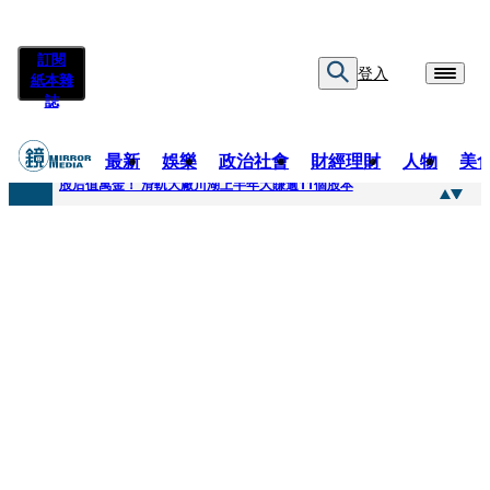
訂閱
登入
紙本雜
誌
最新
娛樂
政治社會
財經理財
人物
美
快訊
股后值萬金！ 滑軌大廠川湖上半年大賺逾11個股本
快訊
詐騙慈濟10億元佣金案 中院裁定女律師4人羈押禁見1人交保
快訊
國民黨控台糖董事「綠友友」點名陳其邁 高市府駁斥：毫無事實依據