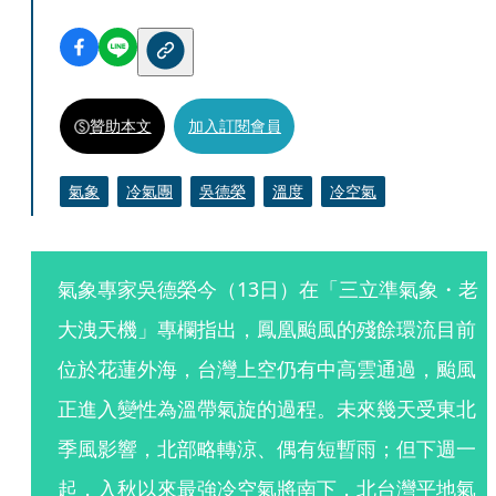
贊助本文
加入訂閱會員
氣象
冷氣團
吳德榮
溫度
冷空氣
氣象專家吳德榮今（13日）在「三立準氣象・老
大洩天機」專欄指出，鳳凰颱風的殘餘環流目前
位於花蓮外海，台灣上空仍有中高雲通過，颱風
正進入變性為溫帶氣旋的過程。未來幾天受東北
季風影響，北部略轉涼、偶有短暫雨；但下週一
起，入秋以來最強冷空氣將南下，北台灣平地氣