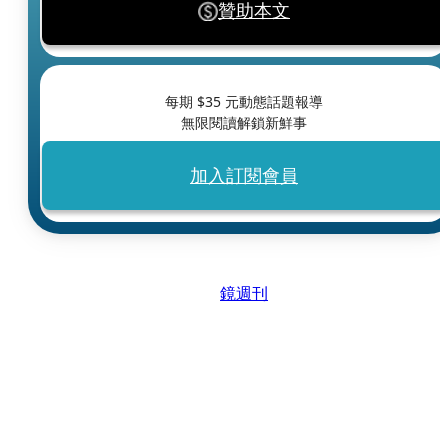
贊助本文
每期 $
35
元動態話題報導
無限閱讀解鎖新鮮事
加入訂閱會員
鏡週刊