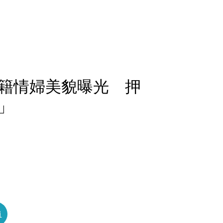
籍情婦美貌曝光 押
」
員