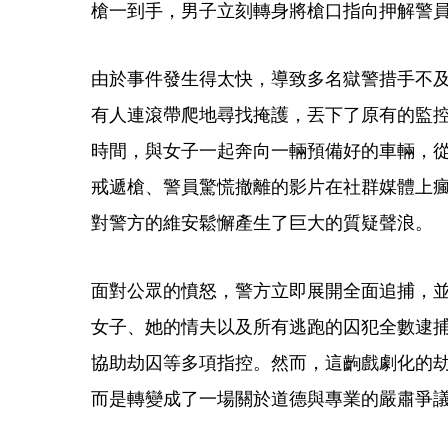
槍一到手，男子立刻轉身將槍口指向押解警
由於事件發生得太快，導致多名獄警措手不
有人連滾帶爬地尋找掩護，丟下了原有的監
時間，與女子一起奔向一輛預備好的車輛，
戒遞槍、警員驚慌撤離的影片在社群媒體上
對警方的維安鬆懈產生了巨大的質疑聲浪。
面對公眾的憤怒，警方立即展開全面追捕，
女子、她的情夫以及所有逃跑的囚犯全數逮
協助劫囚等多項指控。然而，這齣戲劇化的
而是轉變成了一場關於道德與專業的嚴肅爭