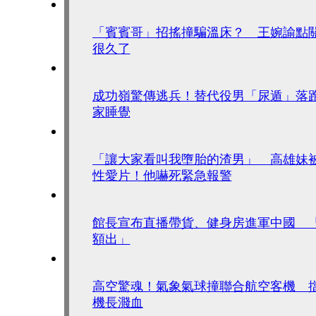
「賓賓哥」招搖撞騙溫床？ 王婉諭點
很久了
成功嶺驚傳逃兵！替代役男「尿遁」落
家睡覺
「讓大家看叫我墮胎的渣男」 高雄妹
性愛片！他嚇死緊急報警
館長宣布直播帶貨、健身房進軍中國 
額出」
高空驚魂！氣象氣球撞聯合航空客機 
機長濺血