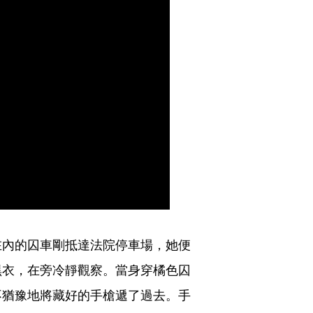
在內的囚車剛抵達法院停車場，她便
黑衣，在旁冷靜觀察。當身穿橘色囚
不猶豫地將藏好的手槍遞了過去。手