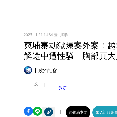
2025.11.21 14:34
臺北時間
柬埔寨劫獄爆案外案！越
解途中遭性騷「胸部真大
政治社會
文
吳妍
贊助本文
加入訂閱會