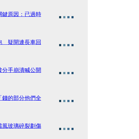
關鍵原因：已過時
跑 疑開連長車回
被分手崩潰喊公開
「錢的部分他們全
擋風玻璃碎裂劃傷