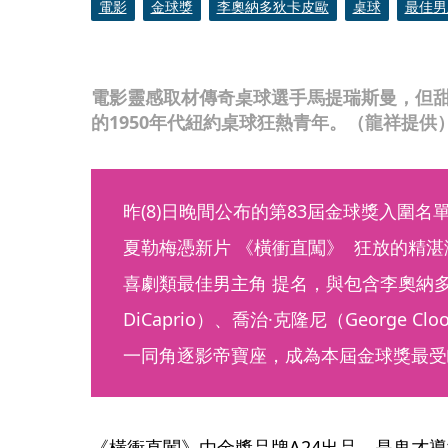
電影
金球獎
李奧納多狄卡皮歐
桌球
最佳男
電影靈感取材傳奇桌球選手馬提瑞斯曼，但
的1950年代紐約桌球狂熱青年。（龍祥提供
昨(8)日晚間公布的第83屆金球獎入圍
夏勒梅憑新片 《橫衝直闖》  狂放的精
喜劇類最佳男主角 提名，與包含李奧納多·狄
DiCaprio）、喬治·克隆尼（George 
一同角逐影帝寶座，成為本屆金球獎最受
《橫衝直闖》由金獎品牌A24出品，是鬼才