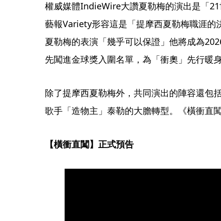
權威媒體IndieWire大讚夏勒梅的演出是
藝報Variety形容這是「提摩西夏勒梅職涯的決定
夏勒梅的表演「幾乎可以保證」他將成為20
先闖進金球獎入圍名單，為「衝奧」先行暖
除了提摩西夏勒梅外，共同演出的陣容還包
歌手「造物主」泰勒的大膽轉型。《橫衝直闖
【橫衝直闖】正式預告