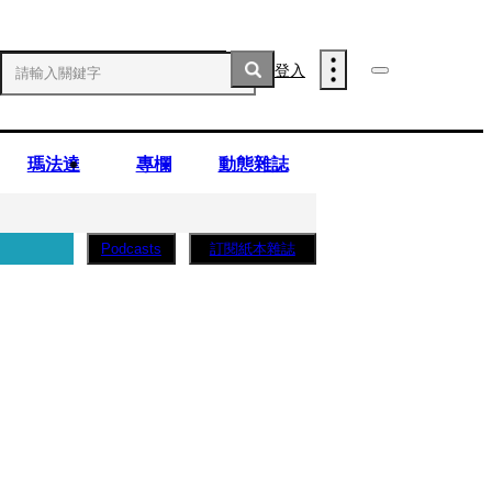
登入
瑪法達
專欄
動態雜誌
訂閱紙本雜誌
Podcasts