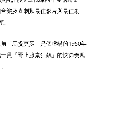
圍音樂及喜劇類最佳影片與最佳劇
頭。
角「馬提莫瑟」是個虛構的1950年
他一貫「腎上腺素狂飆」的快節奏風
台。