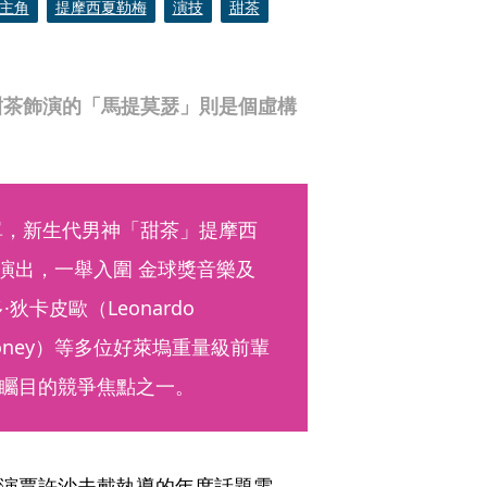
主角
提摩西夏勒梅
演技
甜茶
甜茶飾演的「馬提莫瑟」則是個虛構
）
名單，新生代男神「甜茶」提摩西
湛演出，一舉入圍 金球獎音樂及
卡皮歐（Leonardo 
Clooney）等多位好萊塢重量級前輩
矚目的競爭焦點之一。
導演賈許沙夫戴執導的年度話題電