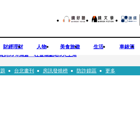
財經理財
人物
美食旅遊
生活
車錶酒
買到95％滿倉 杜金龍點名3大主角
話題
台北畫刊
房訊發燒榜
防詐鏡區
更多
偕獸醫師提醒飼主四大照護誤區
！ 團隊發文證實：肥大叔8/5離開了