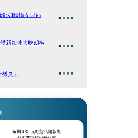
母鄭如晴憶女兒那
合體新加坡大吃胡椒
一樣臭」
刊
每期 $
35
元動態話題報導
無限閱讀解鎖新鮮事