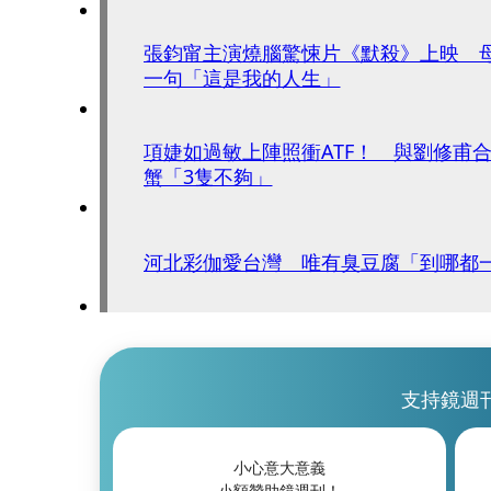
張鈞甯主演燒腦驚悚片《默殺》上映 
一句「這是我的人生」
項婕如過敏上陣照衝ATF！ 與劉修甫
蟹「3隻不夠」
河北彩伽愛台灣 唯有臭豆腐「到哪都
支持鏡週
小心意大意義
小額贊助鏡週刊！