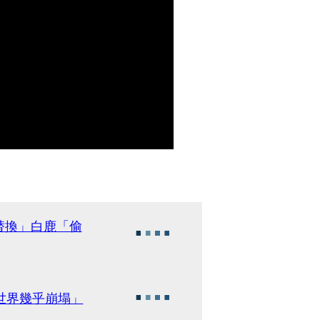
替換」白鹿「偷
世界幾乎崩塌」