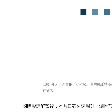
已經6年未有新作的「小辣椒」葛妮絲派特洛
祥提供）
國際影評解禁後，本片口碑火速飆升，爛番茄