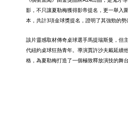
影，不只讓夏勒梅獲得影帝提名，更一舉入
本，共計3項金球獎提名，證明了其強勁的勢
該片靈感取材傳奇桌球選手馬提瑞斯曼，但主
代紐約桌球狂熱青年。導演賈許沙夫戴延續
格，為夏勒梅打造了一個極致釋放演技的舞