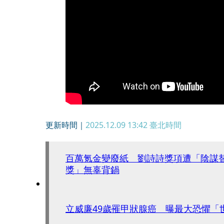
更新時間｜
2025.12.09 13:42
臺北時間
百萬氪金變廢紙 劉詩詩獎項遭「陰謀
獎」無辜背鍋
立威廉49歲罹甲狀腺癌 曝最大恐懼「