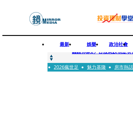
最新
娛樂
政治社會
快訊
錢鏡你家2／台股急跌他逆勢
2026瘋世足
快訊
魅力基隆
房市熱
八月寵物月 寵物食品大廠
快訊
97萬粉絲料理網紅驚傳病逝