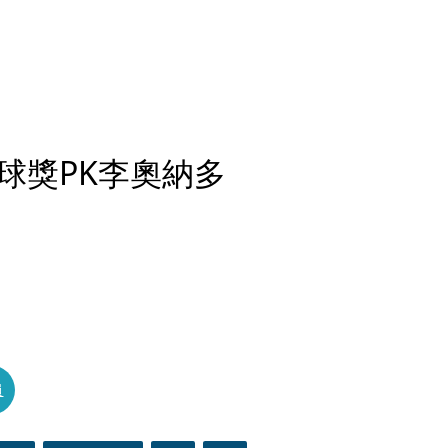
球獎PK李奧納多
員