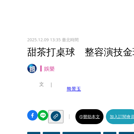
2025.12.09 13:35
臺北時間
甜茶打桌球 整容演技金
娛樂
文
熊景玉
贊助本文
加入訂閱會