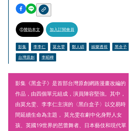
贊助本文
加入訂閱會員
影集
李李仁
莫允雯
鄭人碩
娛樂透視
黑盒子
台灣原創
李昭樺
影集《黑盒子》是首部台灣原創網路漫畫改編的
作品，由四個單元組成，演員陣容堅強。其中，
由莫允雯、李李仁主演的〈黑白盒子〉以交易時
間延續生命為主題， 莫允雯在劇中化身野人女
孩、英國19世界的芭蕾舞者、日本藝伎和現代單