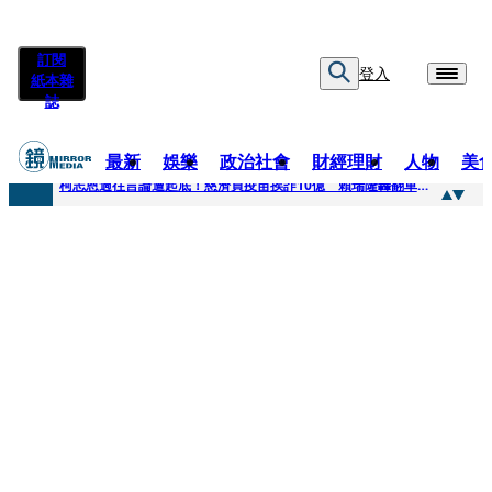
訂閱
登入
紙本雜
誌
最新
娛樂
政治社會
財經理財
人物
美
快訊
柯志恩過往言論遭起底！慈濟買疫苗挨詐10億 賴瑞隆轟翻車：應為當年錯誤道歉
快訊
善款不是私房錢！慈濟採購疫苗被騙10億沒報案遭炎上 基金會緊急說明
快訊
王凱靈堂遺照曝！選用3年前「白衣燦笑照」背後故事洋蔥超大顆... 70歲媽媽打破禁忌送愛子