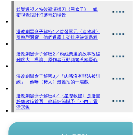
娛樂透視／特效導演操刀《黑盒子》 縝
密視覺設計打磨奇幻場景
漫改劇黑盒子解密1／首發單元〈造物獄〉
引熱烈迴響 他們透露上架排序決策過程
漫改劇黑盒子解密2／粉絲票選的故事改編
難度大 導演、原作者互動頻繁惹她憂心
漫改劇黑盒子解密3／「肉豬沒有辦法被訓
練」 他曝〈豬人〉最難拍的一場戲
漫改劇黑盒子解密4／〈星際救援〉是漫畫
粉絲改編首選 他藉細節賦予「小白」靈
活形象