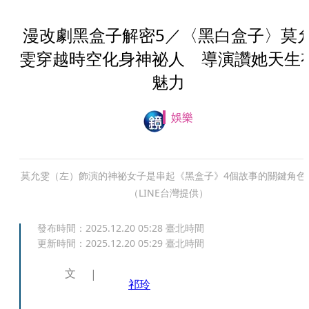
漫改劇黑盒子解密5／〈黑白盒子〉莫
雯穿越時空化身神祕人 導演讚她天生
魅力
娛樂
莫允雯（左）飾演的神祕女子是串起《黑盒子》4個故事的關鍵角色
（LINE台灣提供）
發布時間：
2025.12.20 05:28
臺北時間
更新時間：
2025.12.20 05:29
臺北時間
文
祁玲