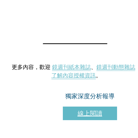
更多內容，歡迎
鏡週刊紙本雜誌
、
鏡週刊動態雜誌
了解內容授權資訊
。
獨家深度分析報導
線上閱讀