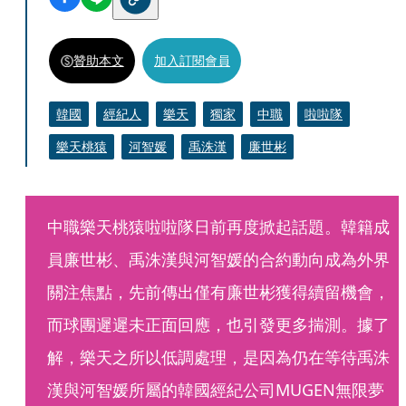
贊助本文
加入訂閱會員
韓國
經紀人
樂天
獨家
中職
啦啦隊
樂天桃猿
河智媛
禹洙漢
廉世彬
中職樂天桃猿啦啦隊日前再度掀起話題。韓籍成
員廉世彬、禹洙漢與河智媛的合約動向成為外界
關注焦點，先前傳出僅有廉世彬獲得續留機會，
而球團遲遲未正面回應，也引發更多揣測。據了
解，樂天之所以低調處理，是因為仍在等待禹洙
漢與河智媛所屬的韓國經紀公司MUGEN無限夢