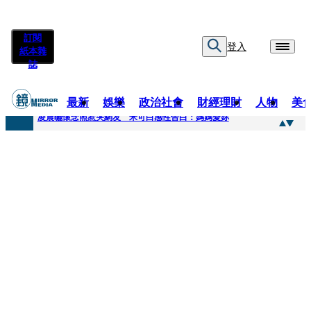
訂閱
登入
紙本雜
誌
最新
娛樂
政治社會
財經理財
人物
美
快訊
凌晨曬懷念照惹哭網友 米可白感性告白：媽媽愛妳
快訊
酸民質疑民進黨「是不是有她裸照？」 黃智賢3點回嗆獲網友讚爆
快訊
姜厚任「老牛找到嫩草」再談小24歲女友 揭七世情緣駁拐坑、暈船破財