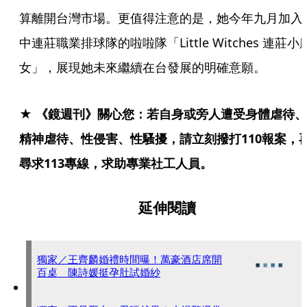
算離開台灣市場。更值得注意的是，她今年九月加入
中連莊職業排球隊的啦啦隊「Little Witches 連莊小
女」，展現她未來繼續在台發展的明確意願。
★ 《鏡週刊》關心您：若自身或旁人遭受身體虐待、
精神虐待、性侵害、性騷擾，請立刻撥打110報案，
尋求113專線，求助專業社工人員。
延伸閱讀
獨家／王齊麟婚禮時間曝！萬豪酒店席開
百桌 陳詩媛挺孕肚試婚紗