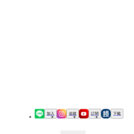
加入
追蹤
訂閱
下載