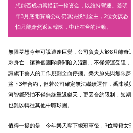
想能否成功籌措新一輪資金，以維持營運。若明
年3月底開賽前公司仍無法找到金主，2位女孩恐
怕只能黯然返回韓國，中止在台的活動。
無限夢想今年可說遭逢巨變，公司負責人於8月離奇
刺身亡，讓整個團隊瞬間陷入混亂，不僅營運受阻，
讓旗下藝人的工作規劃全面停擺。樂天原先與無限夢
簽下3年合約，但若公司確定無法繼續運作，禹洙漢
河智媛恐怕不僅無緣重返樂天，更因合約限制，短期
也難以轉往其他中職球團。
值得一提的是，今年樂天奪下總冠軍後，3位韓籍女