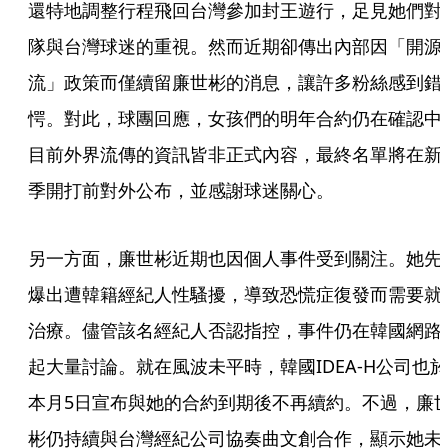
還特地調整行程飛回台灣參加封王遊行，足見她們對
隊與台灣球迷的重視。然而近期卻傳出內部因「開源
流」政策而僅續留廉世彬的消息，讓許多粉絲感到錯
愕。對此，球團回應，女孩們的明年合約仍在確認中
目前外界流傳的資訊皆非正式內容，最終名單將在新
季開打前對外公布，並感謝球迷關心。
另一方面，廉世彬近期也因個人事件受到關注。她先
爆出遭韓籍經紀人性騷擾，導致恐慌症復發而需要就
治療。儘管該名經紀人否認指控，事件仍在韓國網路
起大量討論。就在風波未平時，韓國IDEA-H公司也於
本月5日宣布與她的合約到期後不再續約。不過，廉
彬仍持續與台灣經紀公司協奏曲文創合作，顯示她未