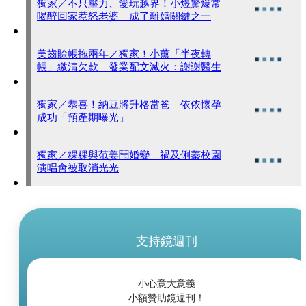
獨家／不只壓力、愛玩越界！小煜驚爆常
喝醉回家惹怒老婆 成了離婚關鍵之一
美齒賒帳拖兩年／獨家！小薰「半夜轉
帳」繳清欠款 發業配文滅火：謝謝醫生
獨家／恭喜！納豆將升格當爸 依依懷孕
成功「預產期曝光」
獨家／粿粿與范姜鬧婚變 禍及俐蓁校園
演唱會被取消光光
支持鏡週刊
小心意大意義
小額贊助鏡週刊！