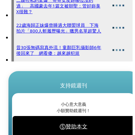
過」 高國豪去年1篇文被朝聖：管好妳臭
X很難？
22歲海歸正妹爆曾睡過大聯盟球員 下海
拍片「800人斬履歷曝光」獵男名單超驚人
昔30張無碼寫真外流！童顏巨乳攝影師6年
後回來了 網看傻：越來越犯規
支持鏡週刊
小心意大意義
小額贊助鏡週刊！
贊助本文