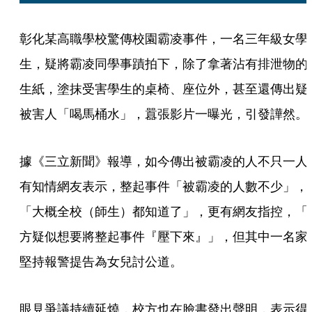
彰化某高職學校驚傳校園霸凌事件，一名三年級女學
生，疑將霸凌同學事蹟拍下，除了拿著沾有排泄物的
生紙，塗抹受害學生的桌椅、座位外，甚至還傳出疑
被害人「喝馬桶水」，囂張影片一曝光，引發譁然。
據《三立新聞》報導，如今傳出被霸凌的人不只一人
有知情網友表示，整起事件「被霸凌的人數不少」，
「大概全校（師生）都知道了」，更有網友指控，「
方疑似想要將整起事件『壓下來』」，但其中一名家
堅持報警提告為女兒討公道。
眼見爭議持續延燒，校方也在臉書發出聲明，表示得