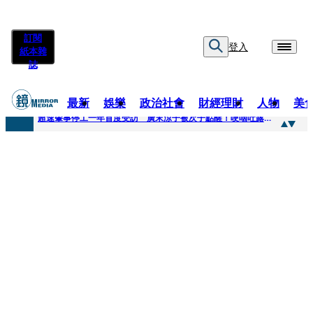
訂閱
登入
紙本雜
誌
最新
娛樂
政治社會
財經理財
人物
美
快訊
超速肇事停工一年首度受訪 廣末涼子被次子點醒！哽咽吐露：不再偽裝完美
快訊
暗黑界轉戰科技圈！前AV女優當工程師 接單「網站製作」
快訊
鼻酸畫面曝...獨居飼主猝逝！13愛犬伴屍多日未啃食 忠犬挨餓「死守遺體」警戒護主惹淚