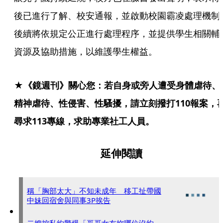
後已進行了解、校安通報，並啟動校園霸凌處理機制
後續將依規定公正進行處理程序，並提供學生相關輔
資源及協助措施，以維護學生權益。
★《鏡週刊》關心您：若自身或旁人遭受身體虐待、
精神虐待、性侵害、性騷擾，請立刻撥打110報案，
尋求113專線，求助專業社工人員。
延伸閱讀
稱「胸部太大」不知未成年 移工扯帶國
中妹回宿舍與同事3P挨告
二嫂控私約驚爆「哥哥女友妳哪位沒約