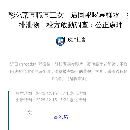
彰化某高職高三女「逼同學喝馬桶水」
排泄物 校方啟動調查：公正處理
政治社會
近日Threads社群瘋傳一段校園霸凌影片，疑似霸凌者掌鏡，不僅
用沾有排泄物的衛生紙，塗抹被害學生的背包、文具，還將過程拍
PO網。（翻攝畫面）
發布時間：
2025.12.15 15:11
臺北時間
更新時間：
2025.12.15 15:24
臺北時間
文
高皓筠