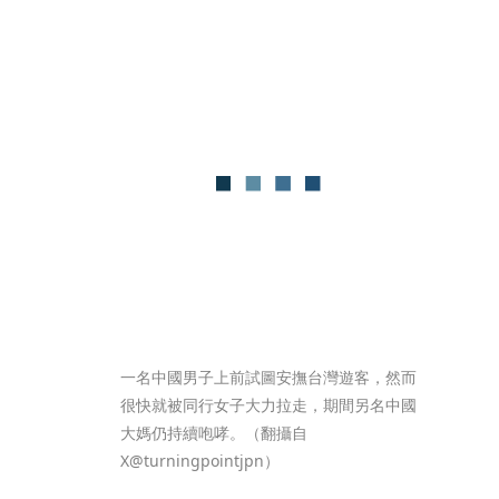
一名中國男子上前試圖安撫台灣遊客，然而
很快就被同行女子大力拉走，期間另名中國
大媽仍持續咆哮。（翻攝自
X@turningpointjpn）