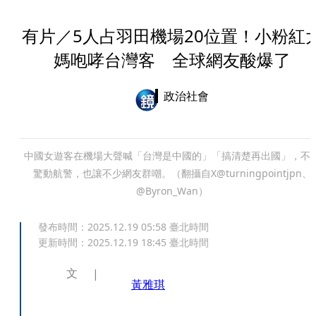
有片／5人占羽田機場20位置！小粉紅
媽咆哮台灣客 全球網友酸爆了
政治社會
中國女遊客在機場大聲喊「台灣是中國的」「搞清楚再出國」，不
驚動航警，也讓不少網友群嘲。（翻攝自X@turningpointjpn、
@Byron_Wan）
發布時間：
2025.12.19 05:58
臺北時間
更新時間：
2025.12.19 18:45
臺北時間
文
黃雅琪