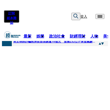
訂閱
登入
紙本雜
誌
最新
娛樂
政治社會
財經理財
人物
美
快訊
美女律師詐騙慈濟疫苗採購逾10億元 查獲232公斤黃金藏豪宅地板下
快訊
才爆「皮克敏」爭議又來！柯文哲生日照撞《VOGUE》 陳智菡遭轟侵權急改圖
快訊
SJ始源真的可以 驚喜現身早餐店認證應援 幽默提醒「記得常換照」