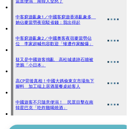
當眾便溺 南韓人全怒了
中客窮遊亂象1／中國客窮遊香港亂象多
她佔麥當勞夜宿駁省錢：我出得起
中客窮遊亂象2／中國奧客夜宿麥當勞佔
位 李家超喊包容歡迎「慘遭作家酸爆」
疑又是中國遊客搗亂 高松城遺跡石牆被
塗鴉「小日本」
高CP背後真相！中國大媽偷東京市場魚下
腳料 加工端上居酒屋餐桌給客人
中國遊客不只隨意便溺！ 民眾目擊在南
韓星巴克「吃炸雞喝燒酒」