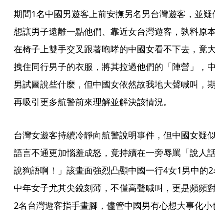
期間1名中國男遊客上前安撫另名男台灣遊客，並疑
想讓男子遠離一點他們、靠近女台灣遊客，孰料原本
在椅子上雙手交叉跟著咆哮的中國女看不下去，竟大
拽住同行男子的衣服，將其拉過他們的「陣營」，中
男試圖說些什麼，但中國女依然故我地大聲喊叫，期
再吸引更多航警前來理解並解決該情況。
台灣女遊客持續冷靜向航警說明事件，但中國女疑似
語言不通更加惱羞成怒，竟持續在一旁辱罵「說人話
說狗語啊！」該畫面強烈凸顯中國一行4女1男中的2
中年女子尤其尖銳刻薄，不僅高聲喊叫，更是頻頻對
2名台灣遊客指手畫腳，儘管中國男有心想大事化小