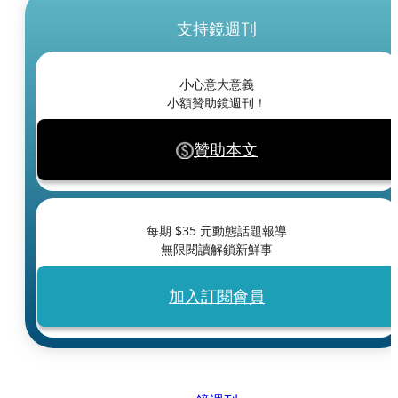
支持鏡週刊
小心意大意義
小額贊助鏡週刊！
贊助本文
每期 $
35
元動態話題報導
無限閱讀解鎖新鮮事
加入訂閱會員