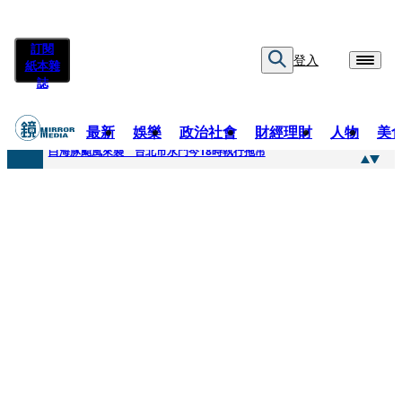
訂閱
登入
紙本雜
誌
最新
娛樂
政治社會
財經理財
人物
美
快訊
白海豚颱風來襲 台北市水門今18時執行拖吊
快訊
AKIRA台北唱到一半突收兒子告白「爸爸I LOVE YOU」 驚喜林志玲同步曝光父親節「披薩蛋糕」
快訊
獨家／TWICE Mina一進華山「天空秒變臉」！ONCE狂風暴雨死守 畫面曝光2.5萬人笑翻