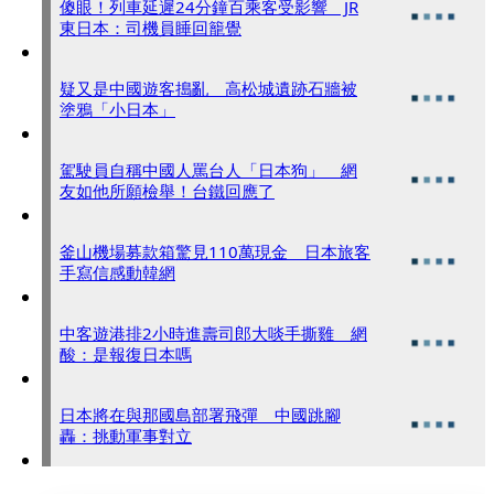
傻眼！列車延遲24分鐘百乘客受影響 JR
東日本：司機員睡回籠覺
疑又是中國遊客搗亂 高松城遺跡石牆被
塗鴉「小日本」
駕駛員自稱中國人罵台人「日本狗」 網
友如他所願檢舉！台鐵回應了
釜山機場募款箱驚見110萬現金 日本旅客
手寫信感動韓網
中客遊港排2小時進壽司郎大啖手撕雞 網
酸：是報復日本嗎
日本將在與那國島部署飛彈 中國跳腳
轟：挑動軍事對立