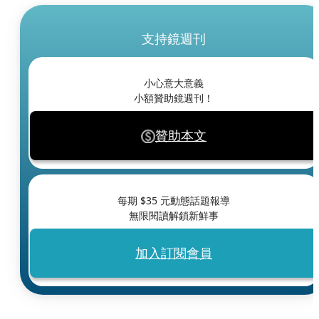
支持鏡週刊
小心意大意義
小額贊助鏡週刊！
贊助本文
每期 $
35
元動態話題報導
無限閱讀解鎖新鮮事
加入訂閱會員