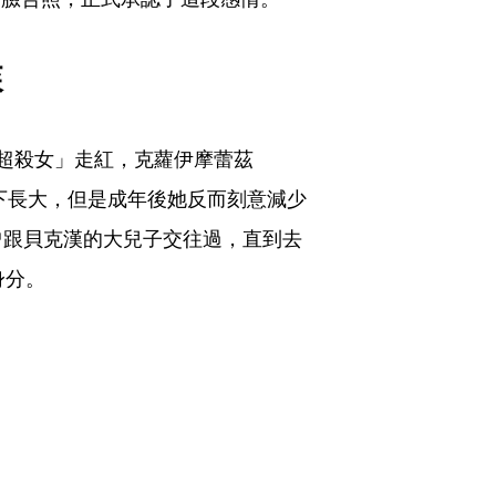
森
超殺女」走紅，克蘿伊摩蕾茲
鎂光燈底下長大，但是成年後她反而刻意減少
曾跟貝克漢的大兒子交往過，直到去
身分。