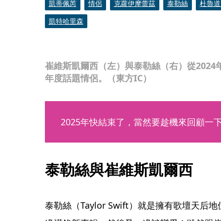
凱蒂佩芮
情侶
克蘿伊摩蕾茲
泰勒絲
杜魯道（
凱特哈里森
崔維斯凱爾西（左）與泰勒絲（右）從2024
年度話題情侶。（東方IC）
2025年快結束了，當然要趁機來回顧一
泰勒絲與崔維斯凱爾西
泰勒絲（Taylor Swift）就是擁有歌壇