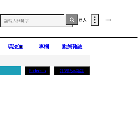
登入
瑪法達
專欄
動態雜誌
訂閱紙本雜誌
Podcasts