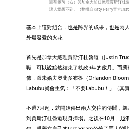
凱蒂佩芮（右）與加拿大前任總理賈斯汀杜
讓人意想不到。（翻攝自Katy Perry官方Inst
基本上這對組合，也是跨界的成果，也是兩
外爆發愛的火花。
首先是加拿大總理賈斯汀杜魯道（Justin T
職，可以說黯然結束了執政9年的歲月。而凱蒂佩芮
佈，跟未婚夫奧蘭多布魯（Orlandon Bl
Labubu就會生氣：「不要Labubu！」（其
不過7月起，就開始傳出兩人交往的傳聞，凱
到賈斯汀杜魯道現身捧場。之後在10月一起
旬，凱蒂在自己的Instagram公佈了兩人