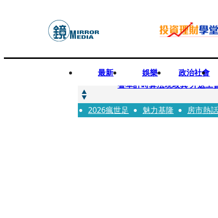
最新
娛樂
政治社會
快訊
疊單計時算法現歧異 外送工會開戰
2026瘋世足
快訊
魅力基隆
房市熱
靚時尚／大丈夫當如是 Multif
快訊
前時力黨魁表態「反對刪公