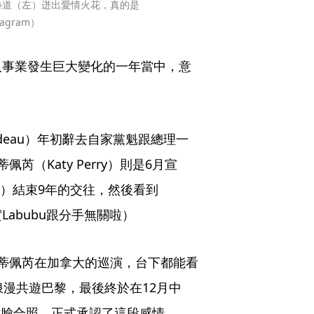
魯道（左）迸出愛情火花，真的是
agram）
人事業發生巨大變化的一年當中，意
rudeau）年初辭去自家黨魁跟總理一
（Katy Perry）則是6月宣
oom）結束9年的交往，然後看到
實Labubu跟分手無關啦）
蒂佩芮在加拿大的巡演，台下都能看
浪漫共遊巴黎，最後終於在12月中
的貼臉合照，正式承認了這段感情。