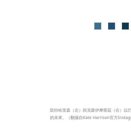
凱特哈里森（左）與克蘿伊摩蕾茲（右）以
的未來。（翻攝自Kate Harrison官方Insta