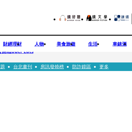
財經理財
人物
美食旅遊
生活
車錶酒
Uber Eats
話題
台北畫刊
房訊發燒榜
防詐鏡區
更多
aceted Manhood
視預算」 盼在野三思：改凍結處理受質疑項目