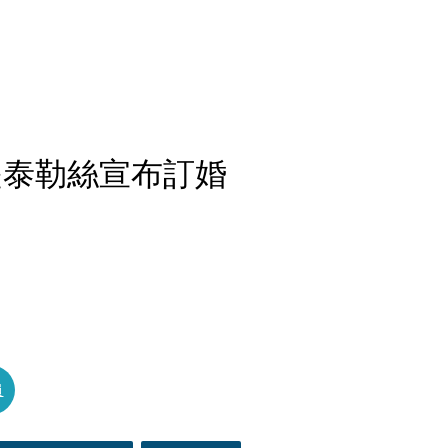
是泰勒絲宣布訂婚
員