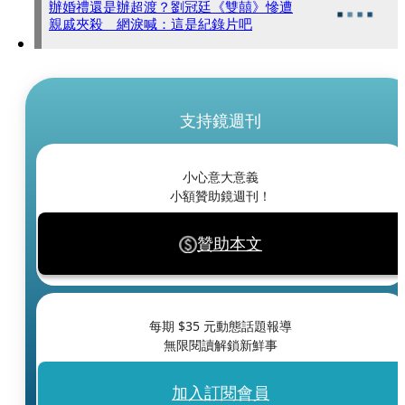
辦婚禮還是辦超渡？劉冠廷《雙囍》慘遭
親戚夾殺 網淚喊：這是紀錄片吧
支持鏡週刊
小心意大意義
小額贊助鏡週刊！
贊助本文
每期 $
35
元動態話題報導
無限閱讀解鎖新鮮事
加入訂閱會員