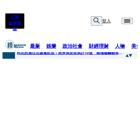
訂閱
登入
紙本雜
誌
最新
娛樂
政治社會
財經理財
人物
美
快訊
柯志恩過往言論遭起底！慈濟買疫苗挨詐10億 賴瑞隆轟翻車：應為當年錯誤道歉
快訊
善款不是私房錢！慈濟採購疫苗被騙10億沒報案遭炎上 基金會緊急說明
快訊
王凱靈堂遺照曝！選用3年前「白衣燦笑照」背後故事洋蔥超大顆... 70歲媽媽打破禁忌送愛子