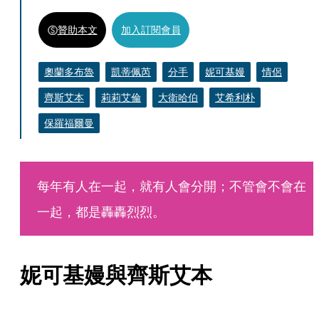
贊助本文
加入訂閱會員
奧蘭多布魯
凱蒂佩芮
分手
妮可基嫚
情侶
齊斯艾本
莉莉艾倫
大衛哈伯
艾希利朴
保羅福爾曼
每年有人在一起，就有人會分開；不管會不會在
一起，都是轟轟烈烈。
妮可基嫚與齊斯艾本