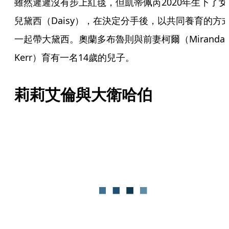
雖然遲遲沒有步上紅毯，但凱蒂佩芮2020年生下了女
兒黛西（Daisy），在決定分手後，以共同養育的方
一起帶大黛西。奧蘭多布魯則與前妻柯爾（Miranda 
Kerr）育有一名14歲的兒子。
莉莉艾倫與大衛哈伯