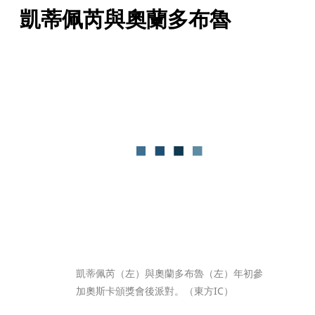
凱蒂佩芮與奧蘭多布魯
凱蒂佩芮（左）與奧蘭多布魯（左）年初參
加奧斯卡頒獎會後派對。（東方IC）