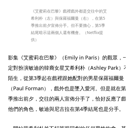
《艾蜜莉在巴黎》戲裡戲外都是交往中的艾
希利朴（左）與保羅福爾曼（右），在第5
季推出前夕宣佈分手。但不要擔心，第5季
結尾暗示這兩個人還有機會。（Netflix提
供）
影集《艾蜜莉在巴黎》（Emily in Paris）的觀眾，一
定對扮演敏迪的韓裔女星艾希利朴（Ashley Park）
陌生，從第3季起在戲裡跟她配對的男星保羅福爾曼
（Paul Forman），戲外也是墜入愛河。但是就在第
季推出前夕，交往的兩人宣佈分手了，恰好反應了戲
他們的角色，敏迪與尼古拉在第4季結尾也是分手。