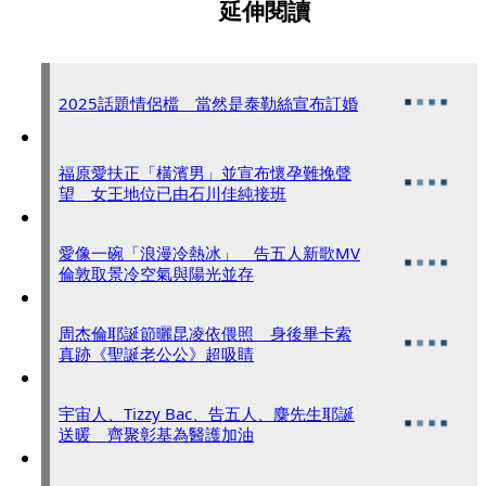
延伸閱讀
2025話題情侶檔 當然是泰勒絲宣布訂婚
福原愛扶正「橫濱男」並宣布懷孕難挽聲
望 女王地位已由石川佳純接班
愛像一碗「浪漫冷熱冰」 告五人新歌MV
倫敦取景冷空氣與陽光並存
周杰倫耶誕節曬昆凌依偎照 身後畢卡索
真跡《聖誕老公公》超吸睛
宇宙人、Tizzy Bac、告五人、麋先生耶誕
送暖 齊聚彰基為醫護加油