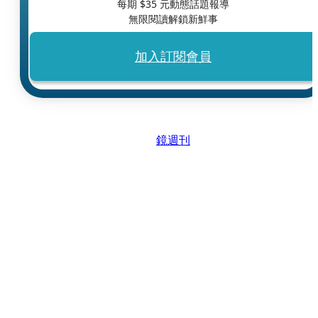
每期 $
35
元動態話題報導
無限閱讀解鎖新鮮事
加入訂閱會員
鏡週刊