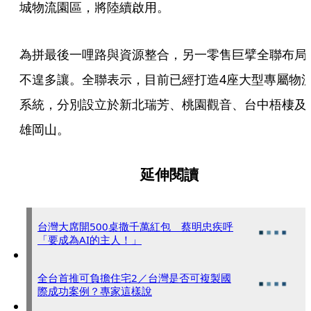
城物流園區，將陸續啟用。
為拼最後一哩路與資源整合，另一零售巨擘全聯布局
不遑多讓。全聯表示，目前已經打造4座大型專屬物
系統，分別設立於新北瑞芳、桃園觀音、台中梧棲及
雄岡山。
延伸閱讀
台灣大席開500桌撒千萬紅包 蔡明忠疾呼
「要成為AI的主人！」
全台首推可負擔住宅2／台灣是否可複製國
際成功案例？專家這樣說