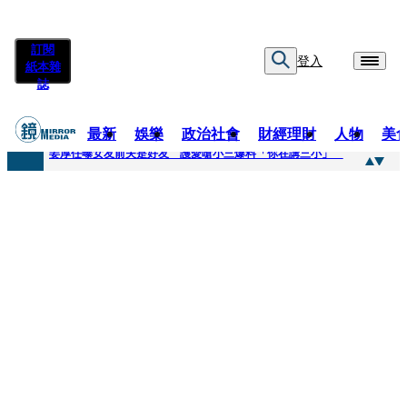
訂閱
登入
紙本雜
誌
最新
娛樂
政治社會
財經理財
人物
美
快訊
姜厚任曝女友前夫是好友 護愛嗆小三爆料「你在講三小」
快訊
劉畊宏將登《披荊斬棘》call周杰倫求救 周董「3字建議」他無奈：這不是健美比賽！
快訊
【台中戰局特輯】何欣純支持度暴增 藍營民調老劇本急救援