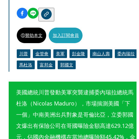
贊助本文
加入訂閱會員
川普
金管會
美軍
彭金隆
南山人壽
委內瑞拉
馬杜洛
富邦金
郭國文
美國總統川普發動美軍突襲逮捕委內瑞拉總統馬
杜洛（Nicolas Maduro），市場揣測美國「下
一個」中南美洲出兵對象是哥倫比亞，立委郭國
文爆出有保險公司在哥國曝險金額高達629.12億
元，佔國內金融機構在當地總曝險額45.42%，金