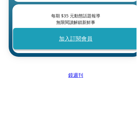
每期 $
35
元動態話題報導
無限閱讀解鎖新鮮事
加入訂閱會員
鏡週刊