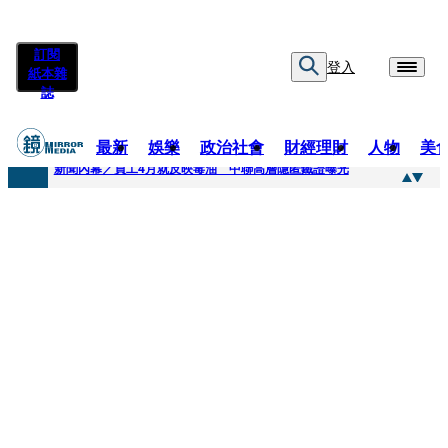
訂閱
登入
紙本雜
誌
最新
娛樂
政治社會
財經理財
人物
美
快訊
新聞內幕／員工4月就反映毒油 中聯高層隱匿鐵證曝光
快訊
最年輕原民校長光環蒙塵 高市議員范織欽涉貪交保
快訊
果農憂颱風來襲搶收救生計 徐欣瑩發起認購五峰鄉水梨行動