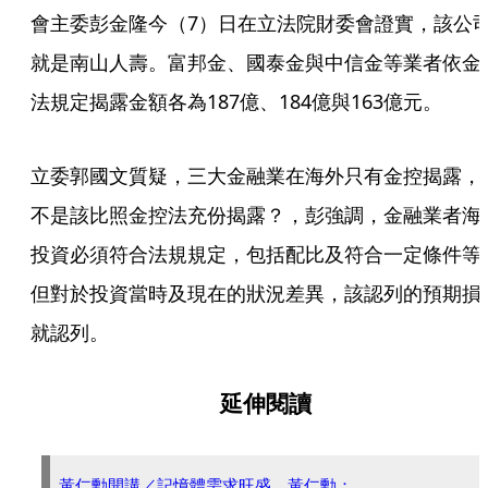
會主委彭金隆今（7）日在立法院財委會證實，該公
就是南山人壽。富邦金、國泰金與中信金等業者依金
法規定揭露金額各為187億、184億與163億元。
立委郭國文質疑，三大金融業在海外只有金控揭露，
不是該比照金控法充份揭露？，彭強調，金融業者海
投資必須符合法規規定，包括配比及符合一定條件等
但對於投資當時及現在的狀況差異，該認列的預期損
就認列。
延伸閱讀
黃仁勳開講／記憶體需求旺盛 黃仁勳：