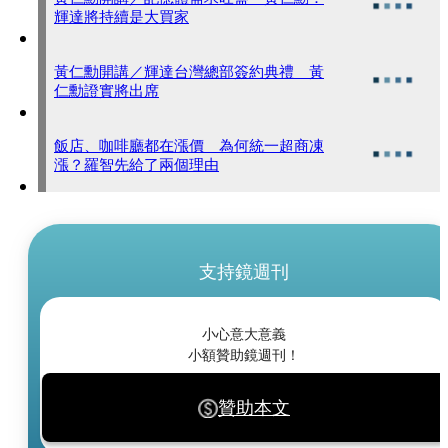
輝達將持續是大買家
黃仁勳開講／輝達台灣總部簽約典禮 黃
仁勳證實將出席
飯店、咖啡廳都在漲價 為何統一超商凍
漲？羅智先給了兩個理由
支持鏡週刊
小心意大意義
小額贊助鏡週刊！
贊助本文