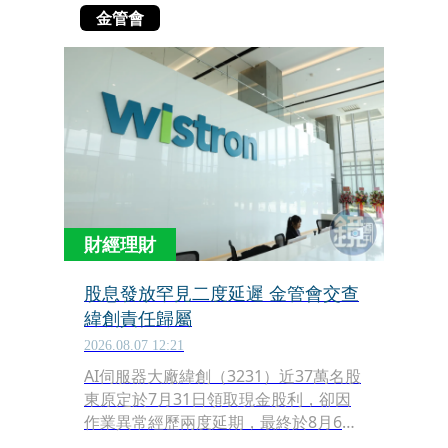
金管會
財經理財
股息發放罕見二度延遲 金管會交查
緯創責任歸屬
2026.08.07 12:21
AI伺服器大廠緯創（3231）近37萬名股
東原定於7月31日領取現金股利，卻因
作業異常經歷兩度延期，最終於8月6日
才全數撥款入帳。針對國內上市櫃公司