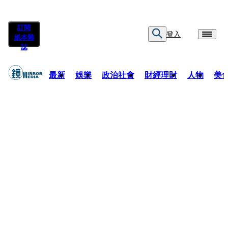
訂閱
登入
紙本雜
誌
最新
娛樂
政治社會
財經理財
人物
美