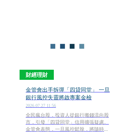
前跌逾1千3百點，失守4萬1大關。針對
台股崩跌國安基金是否進場護盤，財政
部部長莊翠雲表示，國安基金幕僚持續
關注國際情勢與台股走勢，依相關金條
例進行觀察與處理。
財經理財
金管會出手拆彈「四貸同堂」 一旦
銀行風控失靈將啟專案金檢
2026.07.27 11:56
全民瘋台股，投資人從銀行搬錢流向股
市，引發「四貸同堂」信用擴張疑慮。
金管會表態，一旦風控鬆脫，將隨時啟
動專案金檢。