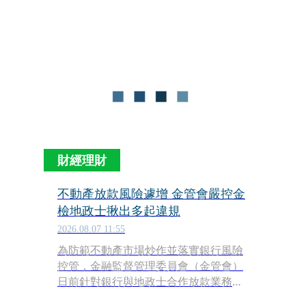
能在一定期間內強制採取「預收足額款
券」，藉此提前攔阻市場風險。
財經理財
不動產放款風險遽增 金管會嚴控金
檢地政士揪出多起違規
2026.08.07 11:55
為防範不動產市場炒作並落實銀行風險
控管，金融監督管理委員會（金管會）
日前針對銀行與地政士合作放款業務展
開專案專案金檢，結果發現部分地政士