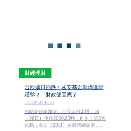
藉由「左手賣右手」操作，不法獲利
3503萬餘元。台北地方法院審理後，依
《證券投資信託及顧問法》背信罪判處
有期徒刑7年，併科罰金新台幣1億元，
未扣案犯罪所得宣告沒收；另涉偽造私
文書罪判刑6個月，可易科罰金，全案
仍可上訴。
財經理財
台股連日崩跌！國安基金準備進場
護盤？ 財政部回應了
2026.07.29 10:25
AI熱潮疑慮加深，台股連日走跌，昨
（28日）收跌2030.83點，創史上第3大
跌點，今日（29日）台股持續疲弱，目