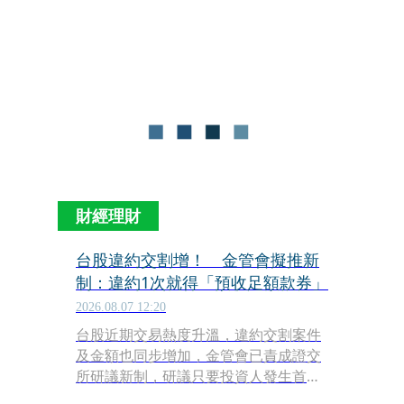
首例股利二度延發事件，金管會高度重
視，已指示臺灣集中保管結算所與臺灣
證券交易所展開查核。
財經理財
台股違約交割增！ 金管會擬推新
制：違約1次就得「預收足額款券」
2026.08.07 12:20
台股近期交易熱度升溫，違約交割案件
及金額也同步增加，金管會已責成證交
所研議新制，研議只要投資人發生首次
違約交割，就算事後已補足款項，也可