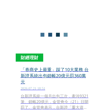
完成換股合併。合併後總資產規模高達
新台幣8.5兆元以上，躍升為全台第四大
金融控股公司。明（24）天就是合併一
周年，董事長吳東亮對於同仁發出勉勵
信，他期待同仁們在磨合中，補位、承
擔。
財經理財
「券商史上最重」踩了10大業務 台
新證系統出包錯帳20億元罰360萬
元
2026.07.21 18:51
台新證系統一個月出包三次，牽涉9321
筆、錯帳20億元，金管會今（21）日開
罰了。金管會表示，台新證「重大資安