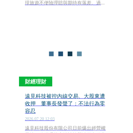
現旅遊不便險理賠與期待有落差。過去
許多保戶因無法提出「原預定住宿單
據」，只能適用每日住宿及交通合計
2,000元的理賠上限，引發爭議。金管會
要求產險公會研議統一理賠標準後，業
者正式採納「有利於保戶」的認定原
則，未來可改以原行程最後一晚住宿費
作為理賠基準，最高可提高至120%，且
新制回溯適用今年4月1日後生效的保
單，可望減輕旅客因天災滯留海外的額
外負擔。
財經理財
遠見科技被控內線交易、大股東遭
收押 董事長發聲了：不法行為零
容忍
2026.07.20 12:03
遠見科技股份有限公司日前爆出經營權