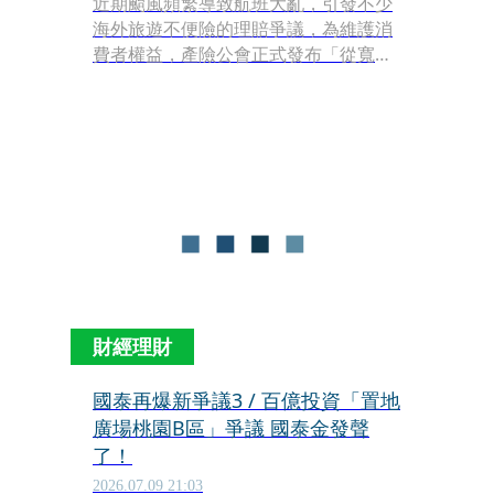
近期颱風頻繁導致航班大亂，引發不少
海外旅遊不便險的理賠爭議，為維護消
費者權益，產險公會正式發布「從寬認
定」原則，針對旅程末段返台發生滯留
的情境，調整住宿費用認定標準。
財經理財
國泰再爆新爭議3 / 百億投資「置地
廣場桃園B區」爭議 國泰金發聲
了！
2026.07.09 21:03