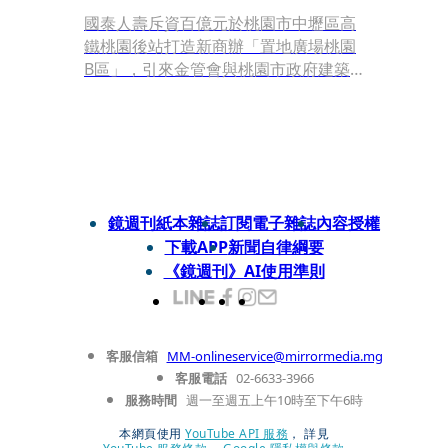
國泰人壽斥資百億元於桃園市中壢區高
鐵桃園後站打造新商辦「置地廣場桃園
B區」，引來金管會與桃園市政府建築
管理處重量發言，且其中牽涉該案建築
師墜樓死亡事件，於今（9）日傍晚，
國泰金控發出重訊說明。
鏡週刊紙本雜誌
訂閱電子雜誌
內容授權
下載APP
新聞自律綱要
《鏡週刊》AI使用準則
客服信箱
MM-onlineservice@mirrormedia.mg
客服電話
02-6633-3966
服務時間
週一至週五上午10時至下午6時
本網頁使用
YouTube API 服務
， 詳見