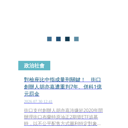
在辦理房屋貸款衍生業務時，涉有代辦
資料不實、協助買方過度擴張信用等違
規情事。金管會已要求相關銀行通盤檢
討合規性，並將違規地政士移送地政主
管機關嚴懲。
政治社會
對檢座比中指成量刑關鍵！ 街口
創辦人胡亦嘉遭重判7年、併科1億
元罰金
2026.07.30 12:41
街口支付創辦人胡亦嘉涉嫌於2020年間
辦理街口布蘭特原油正2期貨ETF追募
時，以不公平配售方式圖利特定對象，