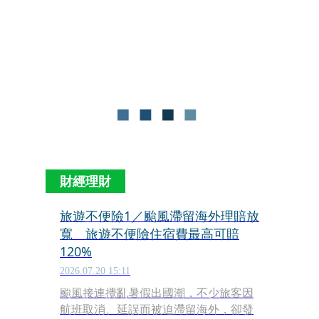
缺失，重傷投資人對金融機構信任」為
由，處以360萬元罰金，他證實此為
「券商史上最重金額」，同時也將要求
增資並限制台新證後增據點等6項業
務。之前證交所已先開罰331萬元違約
金等。
財經理財
旅遊不便險1／颱風滯留海外理賠放
寬 旅遊不便險住宿費最高可賠
120%
2026.07.20 15:11
颱風接連攪亂暑假出國潮，不少旅客因
航班取消、延誤而被迫滯留海外，卻發