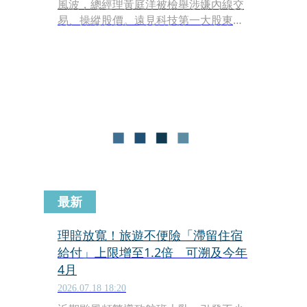
風波，總經理黃庭洋被檢舉涉嫌內線交
易、操縱股價。遠見科技第一大股東
「森羅投資」關係人吳美秀15日遭檢調
收押進行，法人董事遭強制搜索，遠見
科技董事長周發16日透過公開聲明回應
強調，對於違法情事不片面斷定但也不
會迴護，對任何利用職權侵害公司或傷
害股東權益的行為，公司採取零容忍、
絕不寬貸的態度，將全力配合司法及金
管會的調查。
最新
理賠放寬！旅遊不便險「滯留住宿
給付」上限增至1.2倍 可溯及今年
4月
2026.07.18 18:20