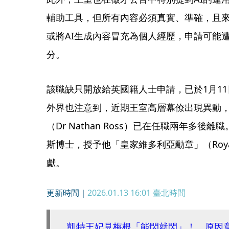
輔助工具，但所有內容必須真實、準確，且
或將AI生成內容冒充為個人經歷，申請可能
分。
該職缺只開放給英國籍人士申請，已於1月1
外界也注意到，近期王室高層幕僚出現異動
（Dr Nathan Ross）已在任職兩年多後
斯博士，授予他「皇家維多利亞勳章」（Royal Vi
獻。
更新時間｜
2026.01.13 16:01
臺北時間
凱特王妃見梅根「能閃就閃」！ 原因