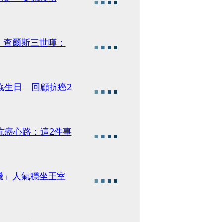
 查爾斯三世嘆：
歲生日 回顧抗癌2
抗癌心路：這2件事
機」人氣穩坐王室