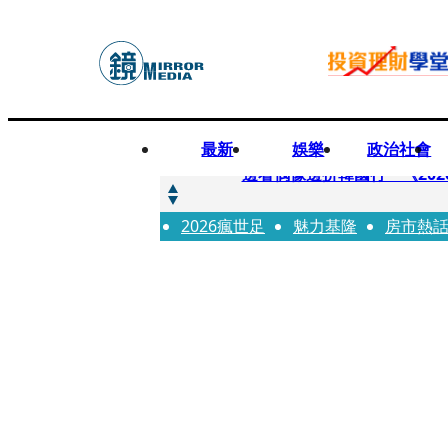
最新
娛樂
政治社會
快訊
邊看偶像邊拚韓國行 《2026
2026瘋世足
快訊
魅力基隆
房市熱
代誌大條火急跳船？ 宏碁派
快訊
一句「請回去坐好」 特教生