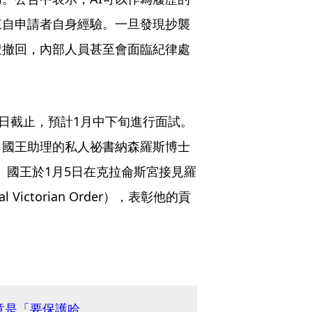
來自申請者自身經驗。一旦發現抄襲
遭撤回，內部人員甚至會面臨紀律處
1日截止，預計1月中下旬進行面試。
，國王助理的私人祕書納森羅斯博士
離職。國王於1月5日在克拉侖斯宮接見羅
ctorian Order），表彰他的貢
竟是「要保護哈