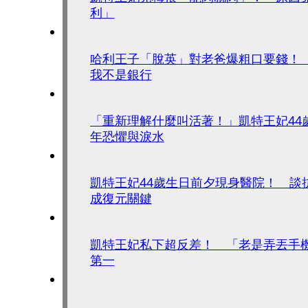
利」
哈利王子「脫英」對老爸爆粗口要錢！
我不是銀行
「重新理解什麼叫活著！」凱特王妃44
年恐懼與淚水
凱特王妃44歲生日前夕現身醫院！ 談
成復元關鍵
凱特王妃私下超反差！ 「老是弄丟手
第一