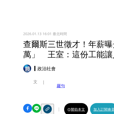
2026.01.13 16:01
臺北時間
查爾斯三世徵才！年薪曝
萬」 王室：這份工能讓
政治社會
文
羅勻
贊助本文
加入訂閱會