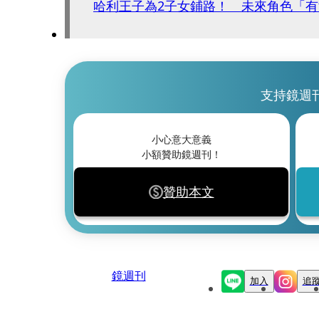
哈利王子為2子女鋪路！ 未來角色「
支持鏡週
小心意大意義
小額贊助鏡週刊！
贊助本文
鏡週刊
加入
追