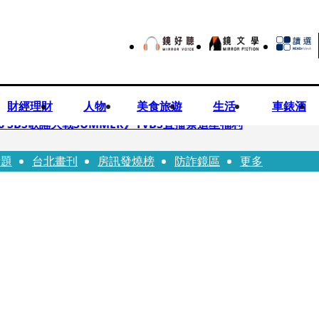
財經理財
人物
美食旅遊
生活
車錶酒
 SBS歌謠大戰SUMMER》TVBS直播祭追星福利
話題
台北畫刊
房訊發燒榜
防詐鏡區
更多
任李文詳接掌兆基屋管2天就喊撤出！
持斷掃把戳女代課老師眼睛大失血近失明