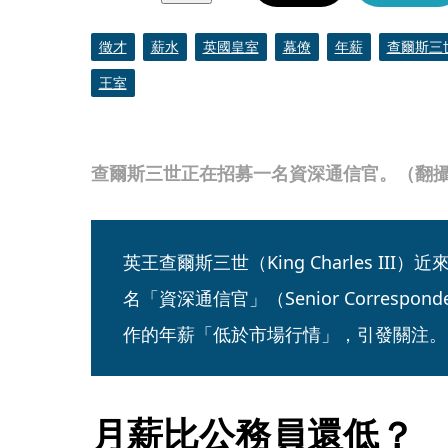
徵才
薪水
英國皇室
幕僚
年薪
查爾斯三
王室
查爾斯三世正在招募一名資深通信官。（翻攝The 
英王查爾斯三世（King Charles II
名「資深通信官」（Senior Correspond
作的年薪「低於市場行情」，引發關注。
月薪比公務員還低？