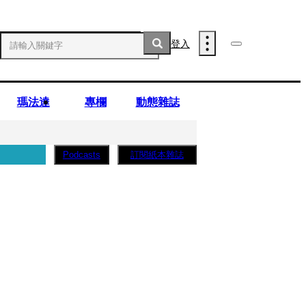
登入
瑪法達
專欄
動態雜誌
訂閱紙本雜誌
Podcasts