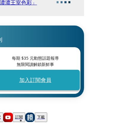
有濃濃王室色彩」
刊
每期 $
35
元動態話題報導
無限閱讀解鎖新鮮事
加入訂閱會員
蹤
訂閱
下載