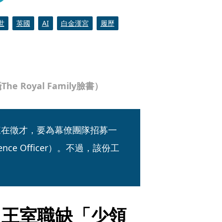
世
英國
AI
白金漢宮
履歷
Royal Family臉書）
I）近來在徵才，要為幕僚團隊招募一
ence Officer）。不過，該份工
　王室職缺「少領