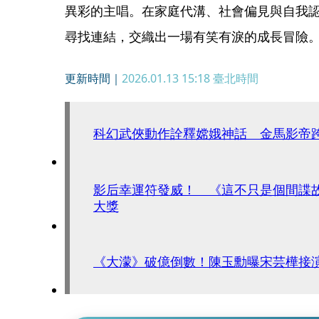
異彩的主唱。在家庭代溝、社會偏見與自我
尋找連結，交織出一場有笑有淚的成長冒險。電
更新時間｜
2026.01.13 15:18
臺北時間
科幻武俠動作詮釋嫦娥神話 金馬影帝
影后幸運符發威！ 《這不只是個間諜
大獎
《大濛》破億倒數！陳玉勳曝宋芸樺接