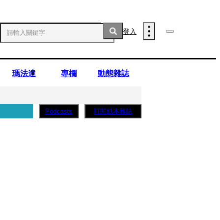
登入
瑪法達
專欄
動態雜誌
訂閱紙本雜誌
Podcasts
薩蛋糕」