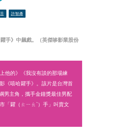
舌
許智彥
哈糶手》中飆戲。（英傑哆影業股份
上他的》《我沒有談的那場練
影《嘻哈糶手》。該片是台灣首
擔綱男主角，攜手金鐘獎最佳男配
市「糶（ㄊㄧㄠˋ）手」叫賣文