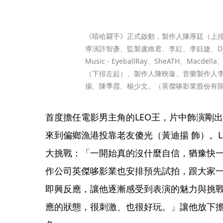
《嘻哈糶手》正式啟動，製作人陳厚廷（上
導演許智彥、監製盧維君、李紅、李鈺婕、DJ賴皮、
Music - EyeballRay、SheATH、Macd
（下排左起）、製作人陳映璇、音樂製作人李
揚、陳季霞、楊少文。（英傑哆影業股份有
首度擔任電影男主角的LEO王，片中飾演剛
來到偏鄉漁港投靠老友傻光（黃迪揚 飾）。
大挑戰：「一開始真的沒什麼自信，猶豫快
作公司英傑哆影業也安排預先試拍，跟大家
即興反應，讓他逐漸感受到表演的魅力與挑
應的狀態，很刺激、也很好玩。」讓他放下