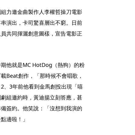
劇組力邀金曲製作人李權哲操刀電影
客串演出，卡司驚喜層出不窮。日前
人員共同揮灑創意圖樣，宣告電影正
他就是MC HotDog（熱狗）的粉
載Beat創作，「那時候不會唱歌，
2、3年前他看到金馬創投出現「嘻
到劇組邀約時，黃迪揚立刻答應，甚
準備簽約。他笑說：「沒想到我演的
一點邊啦！」