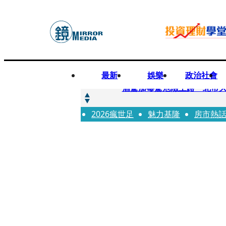
最新
娛樂
政治社會
快訊
酒駕加毒駕危險上路 北市大
2026瘋世足
快訊
魅力基隆
房市熱
Ozone黃文廷、FEniX
快訊
AKIRA台北唱到一半突收兒