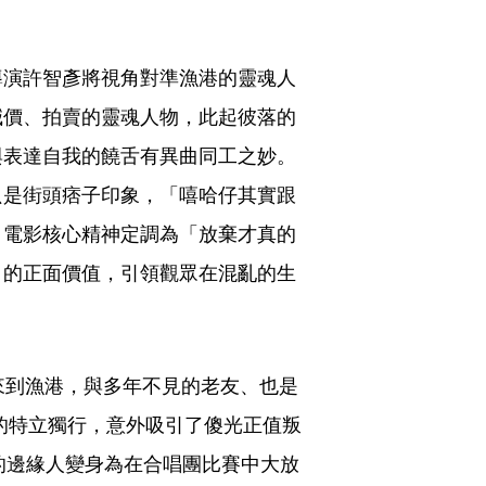
導演許智彥將視角對準漁港的靈魂人
喊價、拍賣的靈魂人物，此起彼落的
與表達自我的饒舌有異曲同工之妙。
只是街頭痞子印象，「嘻哈仔其實跟
」電影核心精神定調為「放棄才真的
」的正面價值，引領觀眾在混亂的生
）來到漁港，與多年不見的老友、也是
的特立獨行，意外吸引了傻光正值叛
上的邊緣人變身為在合唱團比賽中大放