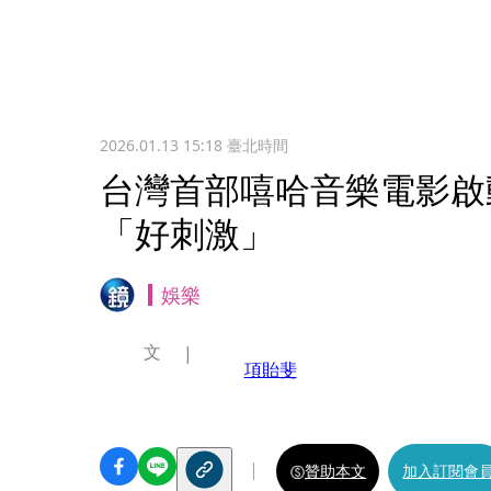
2026.01.13 15:18
臺北時間
台灣首部嘻哈音樂電影啟
「好刺激」
娛樂
文
項貽斐
贊助本文
加入訂閱會