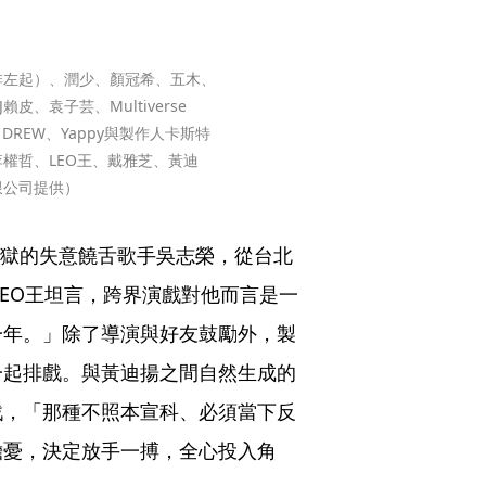
排左起）、潤少、顏冠希、五木、
袁子芸、Multiverse 
ella、DREW、Yappy與製作人卡斯特
權哲、LEO王、戴雅芝、黃迪
限公司提供）
出獄的失意饒舌歌手吳志榮，從台北
LEO王坦言，跨界演戲對他而言是一
一年。」除了導演與好友鼓勵外，製
一起排戲。與黃迪揚之間自然生成的
戰，「那種不照本宣科、必須當下反
擔憂，決定放手一搏，全心投入角