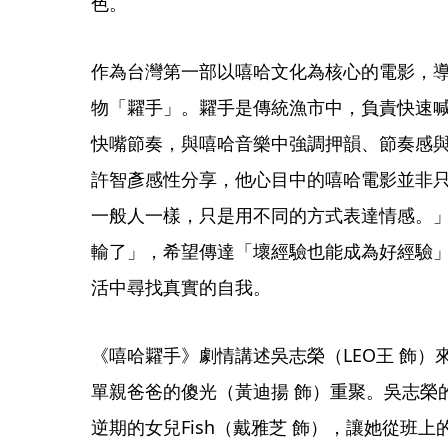
色。
作為台灣第一部以嘻哈文化為核心的電影，
物「糶手」。糶手是傳統漁市中，負責快速
快嘴節奏，與嘻哈音樂中強調押韻、節奏感
許智彥感性分享，他心目中的嘻哈電影並非
一般人一樣，只是用不同的方式表達情感。
輸了」，希望傳達「壞經驗也能成為好經驗
活中尋找真實的自我。
《嘻哈糶手》劇情講述吳志榮（LEO王 飾
單親爸爸的傻光（黃迪揚 飾）重聚。吳志榮
逆期的女兒Fish（戴雅芝 飾），讓她從班