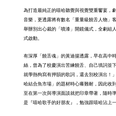
為打造最純正的嘻哈聽覺與視覺雙重饗宴，
音樂，更透露將有數名「重量級饒舌人物」
舉辦別出心裁的「噴漆」開鏡儀式，全劇組
式啟動。
有深厚「饒舌魂」的黃迪揚透露，早在高中時期
絲，曾為了校慶演出苦練饒舌、自己填詞並下
就學熱狗寫有押韻的歌詞，還去別校演出！」
哈結合魚市場」的題材時心癢難耐，因此收
至在第一次與導演面談就把印章帶著，隨時
是『嘻哈歌手的好朋友』，勉強跟嘻哈沾上