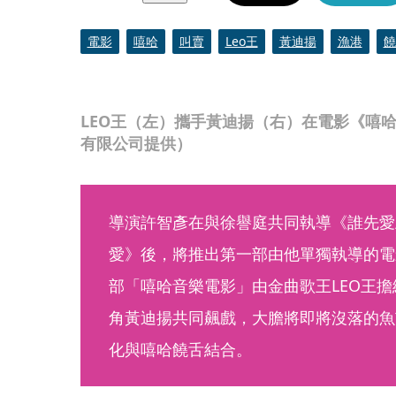
電影
嘻哈
叫賣
Leo王
黃迪揚
漁港
饒
LEO王（左）攜手黃迪揚（右）在電影《嘻
有限公司提供）
導演許智彥在與徐譽庭共同執導《誰先愛
愛》後，將推出第一部由他單獨執導的電
部「嘻哈音樂電影」由金曲歌王LEO王
角黃迪揚共同飆戲，大膽將即將沒落的魚
化與嘻哈饒舌結合。