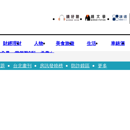
財經理財
人物
美食旅遊
生活
車錶酒
安警一週連破2起「雙駕」
話題
台北畫刊
房訊發燒榜
防詐鏡區
更多
夏浦洋組「神隊友」 邱以太、林亭莉熱血狂奔殺青淚崩
子告白「爸爸I LOVE YOU」 驚喜林志玲同步曝光父親節「披