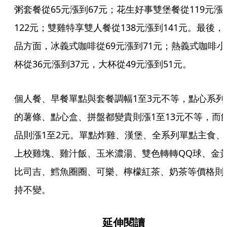
粥套餐從65元漲到67元；花生好事雙堡餐從119元漲
122元；雙雞特享雙人餐從138元漲到141元。最後，
品方面，冰義式咖啡從69元漲到71元；熱義式咖啡小
杯從36元漲到37元，大杯從49元漲到51元。
個人餐、早餐單點與套餐調幅1至3元不等，點心系列
的薯條、點心盒、拼盤都變貴則漲1至13元不等，而
品則漲1至2元。單點炸雞、漢堡、全系列單點主食、
上校雞塊、雞汁飯、玉米濃湯、雙色轉轉QQ球、金
比司吉、鱈魚圈圈、可樂、檸檬紅茶、奶茶等價格則
持不變。
延伸閱讀