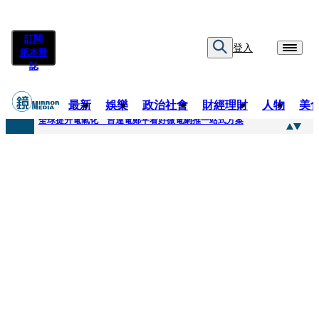
訂閱
登入
紙本雜
誌
最新
娛樂
政治社會
財經理財
人物
美
快訊
全球提升電氣化 台達電鄭平看好微電網推一站式方案
快訊
又要不副署？立院三讀藍白兒少未來帳戶 政院放話：將採必要憲政作為
快訊
agnès b.推Humanitarian系列 「give love」成今夏最暖時尚宣言