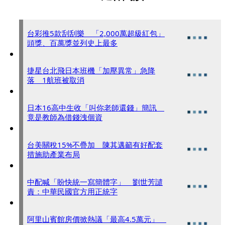
台彩推5款刮刮樂 「2,000萬超級紅包」
頭獎、百萬獎並列史上最多
捷星台北飛日本班機「加壓異常」急降
落 1航班被取消
日本16高中生收「叫你老師還錢」簡訊
竟是教師為借錢洩個資
台美關稅15%不疊加 陳其邁籲有好配套
措施助產業布局
中配喊「盼快統一寫簡體字」 劉世芳譴
責：中華民國官方用正統字
阿里山賓館房價掀熱議「最高4.5萬元」