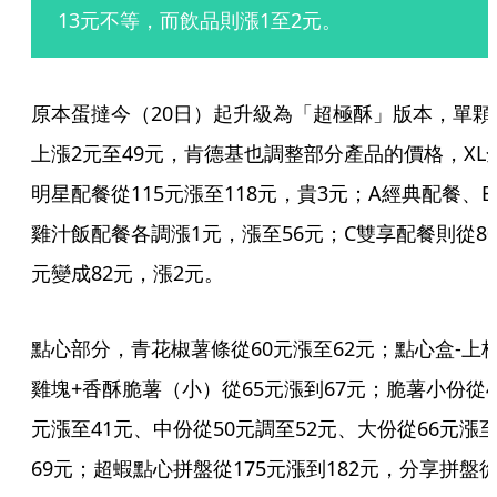
13元不等，而飲品則漲1至2元。
原本蛋撻今（20日）起升級為「超極酥」版本，單顆
上漲2元至49元，肯德基也調整部分產品的價格，XL
明星配餐從115元漲至118元，貴3元；A經典配餐、B
雞汁飯配餐各調漲1元，漲至56元；C雙享配餐則從8
元變成82元，漲2元。
點心部分，青花椒薯條從60元漲至62元；點心盒-上
雞塊+香酥脆薯（小）從65元漲到67元；脆薯小份從4
元漲至41元、中份從50元調至52元、大份從66元漲
69元；超蝦點心拼盤從175元漲到182元，分享拼盤