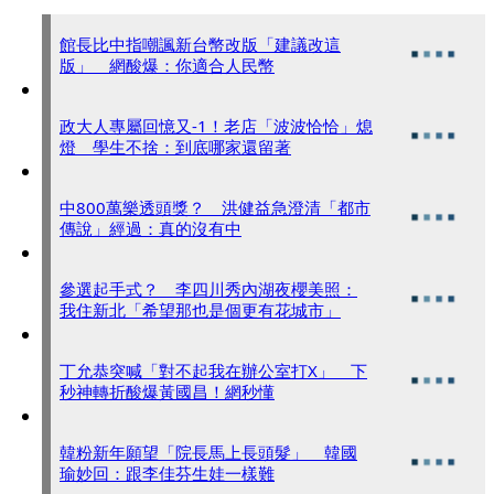
館長比中指嘲諷新台幣改版「建議改這
版」 網酸爆：你適合人民幣
政大人專屬回憶又-1！老店「波波恰恰」熄
燈 學生不捨：到底哪家還留著
中800萬樂透頭獎？ 洪健益急澄清「都市
傳說」經過：真的沒有中
參選起手式？ 李四川秀內湖夜櫻美照：
我住新北「希望那也是個更有花城市」
丁允恭突喊「對不起我在辦公室打X」 下
秒神轉折酸爆黃國昌！網秒懂
韓粉新年願望「院長馬上長頭髮」 韓國
瑜妙回：跟李佳芬生娃一樣難