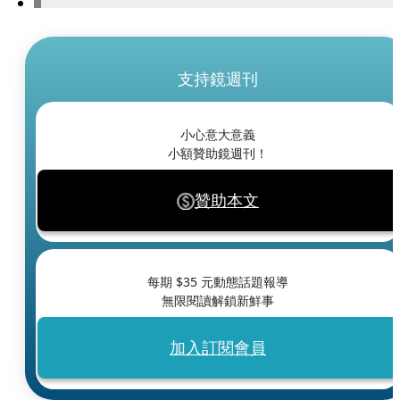
支持鏡週刊
小心意大意義
小額贊助鏡週刊！
贊助本文
每期 $
35
元動態話題報導
無限閱讀解鎖新鮮事
加入訂閱會員