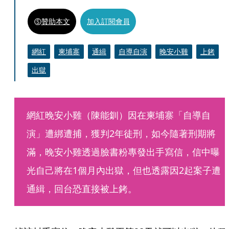
贊助本文
加入訂閱會員
網紅
柬埔寨
通緝
自導自演
晚安小雞
上銬
出獄
網紅晚安小雞（陳能釧）因在柬埔寨「自導自
演」遭綁遭捕，獲判2年徒刑，如今隨著刑期將
滿，晚安小雞透過臉書粉專發出手寫信，信中曝
光自己將在1個月內出獄，但也透露因2起案子遭
通緝，回台恐直接被上銬。