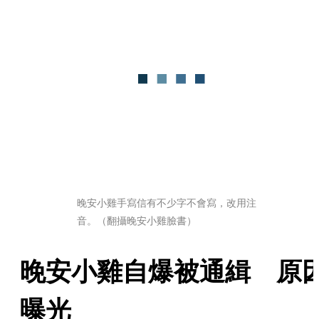
晚安小雞手寫信有不少字不會寫，改用注
音。（翻攝晚安小雞臉書）
晚安小雞自爆被通緝　原
曝光