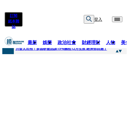
訂閱
登入
紙本雜
誌
最新
娛樂
政治社會
財經理財
人物
美
快訊
川普又出招！多晶矽產品課15%關稅12月生效 經濟部回應了
快訊
超速肇事停工一年首度受訪 廣末涼子被次子點醒！哽咽吐露：不再偽裝完美
快訊
真相一把抓／蕭敬騰 A-Lin同框有一腿 彭佳慧聞腋女青年