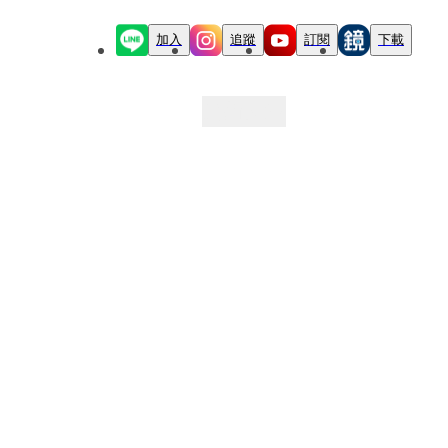
加入
追蹤
訂閱
下載
最新文章