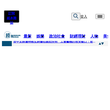
訂閱
登入
紙本雜
誌
最新
娛樂
政治社會
財經理財
人物
美
快訊
台中女師遭特教生刺傷右眼恐失明 工會籲檢討校安破口：老師不是肉身盾牌
快訊
新聞傳真／男同事追求不成跟騷偷拍 台中女師控校方霸凌成幫凶
快訊
財經時事／郭台銘首樁個人投資登創新板 永悅健康搶當亞洲AI健康第一股