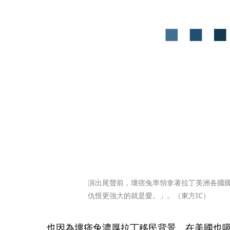
演出尾聲前，壞痞兔率領拿著拉丁美洲各國
仇恨更強大的就是愛。」。（東方IC）
也因為壞痞兔濃厚拉丁移民背景，在美國也