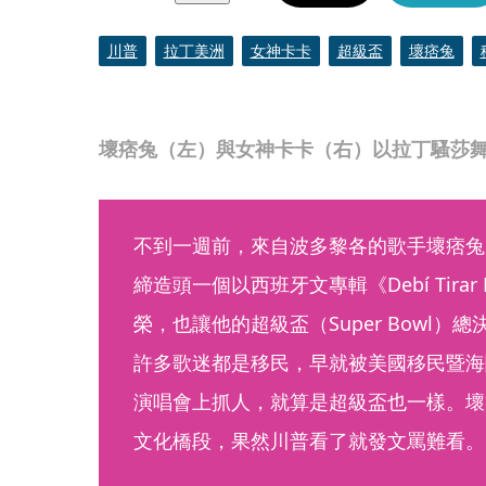
川普
拉丁美洲
女神卡卡
超級盃
壞痞兔
壞痞兔（左）與女神卡卡（右）以拉丁騷莎舞
不到一週前，來自波多黎各的歌手壞痞兔（B
締造頭一個以西班牙文專輯《Debí Tirar
榮，也讓他的超級盃（Super Bowl
許多歌迷都是移民，早就被美國移民暨海
演唱會上抓人，就算是超級盃也一樣。壞
文化橋段，果然川普看了就發文罵難看。