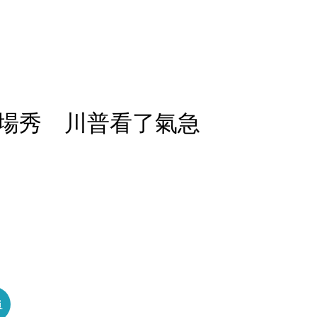
場秀 川普看了氣急
員