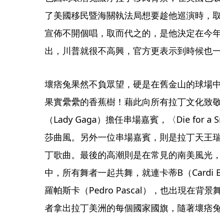
了美國移民暨海關執法局想要趁他巡演時，
宣佈不開個唱，取而代之的，是他決定在今
出，川普就很不高興，官方更表示到時候也
壞痞兔果然不負眾望，硬是在舊金山的球場
果實纍纍的香蕉樹！藉此向所有拉丁文化致
（Lady Gaga）擔任串場嘉賓，〈Die for
莎曲風。另外一位串場嘉賓，則是拉丁天王
丁歌曲。最後的高潮則是在常見的南美風光
中，所有舞者一起共舞，就連卡蒂B（Cardi B
羅帕斯卡（Pedro Pascal），也出現在
者拿出拉丁美洲的每個國家國旗，隨著壞痞