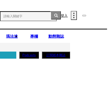
登入
瑪法達
專欄
動態雜誌
訂閱紙本雜誌
Podcasts