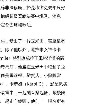
取締非法移民。於是壞痞兔去年只好
年擔綱超級盃總決賽中場秀。消息一
一定會去球場執法。
中央，變出了一片玉米田，甚至還有
敬。除了他以外，還找來女神卡卡
 a Smile〉特別改成拉丁風格洋溢的騷
瑞奇馬汀，他坐在玉米田中唱起了拉
，像是電線桿、雜貨店、小攤販當
）、卡蘿姬（Karol G）、影星佩德
背景舞者當中，一起隨音樂起舞。最後舞
兔一起走向鏡頭，他則一一唱名所有