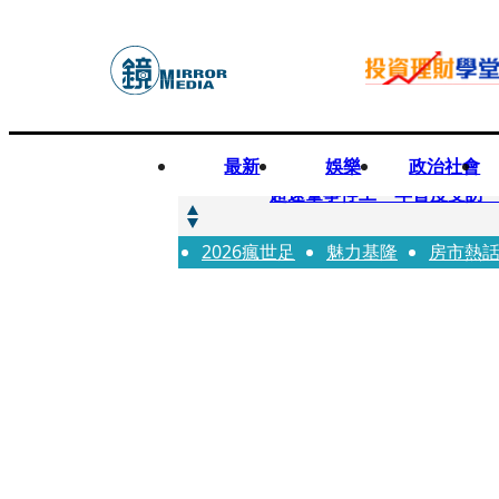
最新
娛樂
政治社會
快訊
超速肇事停工一年首度受訪
2026瘋世足
快訊
魅力基隆
房市熱
暗黑界轉戰科技圈！前AV女
快訊
鼻酸畫面曝...獨居飼主猝