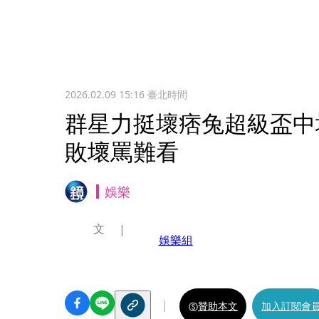
2026.02.09 15:16
臺北時間
群星力挺壞痞兔超級盃中
敗壞罵難看
娛樂
文
娛樂組
贊助本文
加入訂閱會