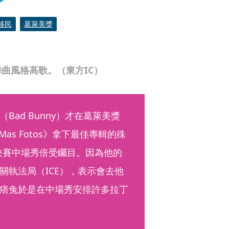
移民
葛萊美獎
曲風格高歌。（東方IC）
ad Bunny）才在葛萊美獎
 Mas Fotos》拿下最佳專輯的殊
）總決賽中場秀倍受矚目。因為他的
關執法局（ICE），表示會去他
痞兔於是在中場秀安排許多拉丁