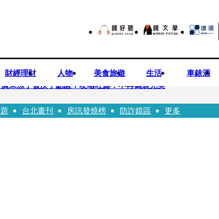
財經理財
人物
美食旅遊
生活
車錶酒
 廣末涼子被次子點醒！哽咽吐露：不再偽裝完美
話題
台北畫刊
房訊發燒榜
防詐鏡區
更多
優當工程師 接單「網站製作」
逝！13愛犬伴屍多日未啃食 忠犬挨餓「死守遺體」警戒護主惹淚