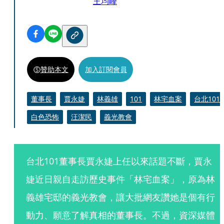
王均峰
贊助本文
加入訂閱會員
董事長
賈永婕
林義雄
101
林宅血案
台北101
白色恐怖
汪潔民
義光教會
台北101董事長賈永婕上任以來話題不斷，賈永
婕近日親自走訪歷史事件「林宅血案」，原為林
義雄宅邸的義光教會，讓大批網友讚她是個有行
動力、願意了解真相的董事長。不過，資深媒體