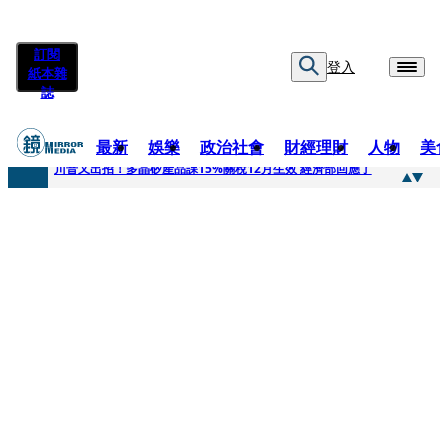
訂閱
登入
紙本雜
誌
最新
娛樂
政治社會
財經理財
人物
美
快訊
川普又出招！多晶矽產品課15%關稅12月生效 經濟部回應了
快訊
超速肇事停工一年首度受訪 廣末涼子被次子點醒！哽咽吐露：不再偽裝完美
快訊
真相一把抓／蕭敬騰 A-Lin同框有一腿 彭佳慧聞腋女青年