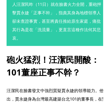
人汪潔民昨（11日）就在臉書火力全開，重砲抨
擊賈永婕「正事不幹」，指責其身為地標領導人
卻未查證事實，甚至將責任推給原生家庭，痛批
其行為是在「洗流量」，更直言這種作法何其悲
哀。
砲火猛烈！汪潔民開酸：
101董座正事不幹？
汪潔民在臉書發文中強烈質疑賈永婕的領導能力。他
出，賈永婕身為台灣最高建築台北101的董事長，在