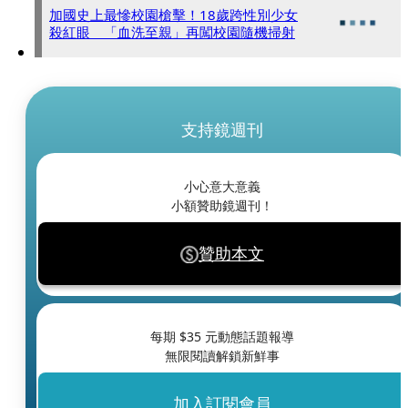
加國史上最慘校園槍擊！18歲跨性別少女
殺紅眼 「血洗至親」再闖校園隨機掃射
支持鏡週刊
小心意大意義
小額贊助鏡週刊！
贊助本文
每期 $
35
元動態話題報導
無限閱讀解鎖新鮮事
加入訂閱會員