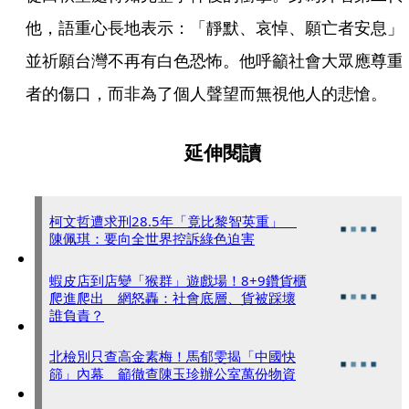
他，語重心長地表示：「靜默、哀悼、願亡者安息」
並祈願台灣不再有白色恐怖。他呼籲社會大眾應尊重
者的傷口，而非為了個人聲望而無視他人的悲愴。
延伸閱讀
柯文哲遭求刑28.5年「竟比黎智英重」
陳佩琪：要向全世界控訴綠色迫害
蝦皮店到店變「猴群」遊戲場！8+9鑽貨櫃
爬進爬出 網怒轟：社會底層、貨被踩壞
誰負責？
北檢別只查高金素梅！馬郁雯揭「中國快
篩」內幕 籲徹查陳玉珍辦公室萬份物資