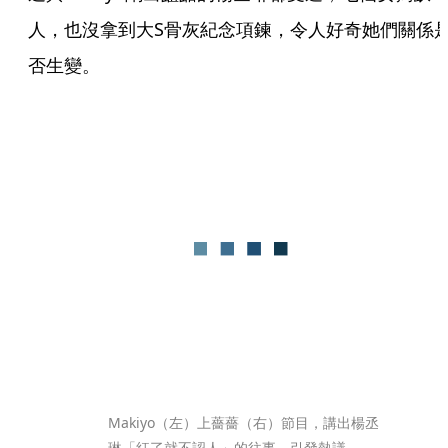
人，也沒拿到大S骨灰紀念項鍊，令人好奇她們關係
否生變。
Makiyo（左）上薔薔（右）節目，講出楊丞
琳「紅了就不認人」的往事，引發熱議。