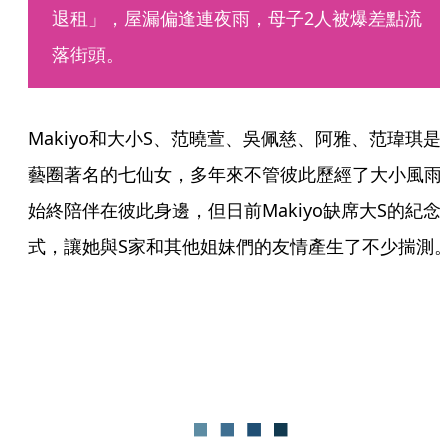
退租」，屋漏偏逢連夜雨，母子2人被爆差點流
落街頭。
Makiyo和大小S、范曉萱、吳佩慈、阿雅、范瑋琪是
藝圈著名的七仙女，多年來不管彼此歷經了大小風雨
始終陪伴在彼此身邊，但日前Makiyo缺席大S的紀念
式，讓她與S家和其他姐妹們的友情產生了不少揣測