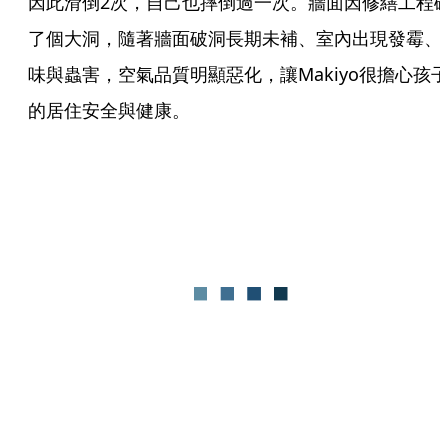
因此滑倒2次，自己也摔倒過一次。牆面因修繕工程
了個大洞，隨著牆面破洞長期未補、室內出現發霉、
味與蟲害，空氣品質明顯惡化，讓Makiyo很擔心孩
的居住安全與健康。