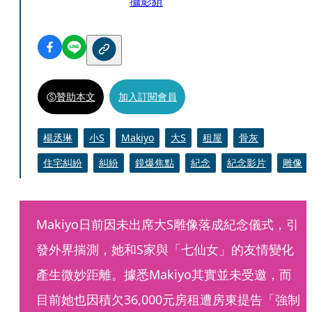
攝影組
贊助本文
加入訂閱會員
楊丞琳
小S
Makiyo
大S
租屋
骨灰
住宅糾紛
糾紛
鏡爆焦點
紀念
紀念影片
雕像
Makiyo日前因未出席大S雕像落成紀念儀式，引
發外界揣測，她和S家與「七仙女」的友情變化
產生微妙距離。據悉Makiyo其實並未受邀，而
目前她也因積欠36,000元房租遭房東提告「強制