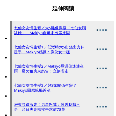
延伸閱讀
七仙女友情生變／大S雕像揭幕「七仙女獨
缺她」 Makiyo自爆未出席原因
七仙女友情生變1／低潮時大S出錢出力伸
援手 Makiyo感動：像俠女一樣
七仙女友情生變2／Makiyo屋漏偏逢連夜
雨 爆欠租房東怒告：立刻搬走
七仙女友情生變3／與S家關係生變？
Makiyo回應親揭近況
房東頻逼搬走！男星怒喊：越叫我越不
走 台日夫妻檔挨告求償78萬