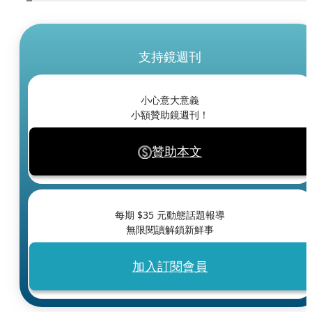
支持鏡週刊
小心意大意義
小額贊助鏡週刊！
贊助本文
每期 $
35
元動態話題報導
無限閱讀解鎖新鮮事
加入訂閱會員