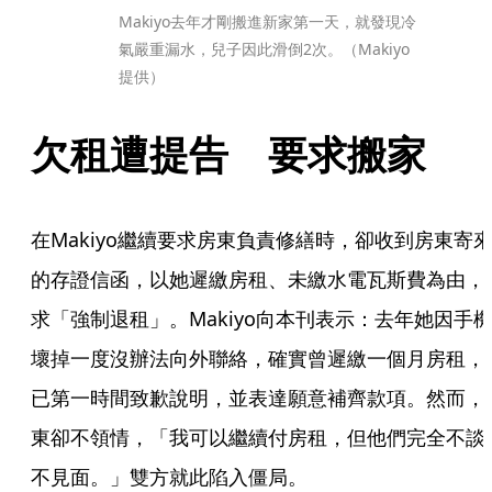
Makiyo去年才剛搬進新家第一天，就發現冷
氣嚴重漏水，兒子因此滑倒2次。（Makiyo
提供）
欠租遭提告　要求搬家
在Makiyo繼續要求房東負責修繕時，卻收到房東寄
的存證信函，以她遲繳房租、未繳水電瓦斯費為由，
求「強制退租」。Makiyo向本刊表示：去年她因手
壞掉一度沒辦法向外聯絡，確實曾遲繳一個月房租，
已第一時間致歉說明，並表達願意補齊款項。然而，
東卻不領情，「我可以繼續付房租，但他們完全不談
不見面。」雙方就此陷入僵局。