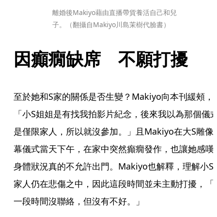
離婚後Makiyo藉由直播帶貨養活自己和兒
子。（翻攝自Makiyo川島茉樹代臉書）
因癲癇缺席　不願打擾
至於她和S家的關係是否生變？Makiyo向本刊緩頰，
「小S姐姐是有找我拍影片紀念，後來我以為那個儀
是僅限家人，所以就沒參加。」且Makiyo在大S雕像
幕儀式當天下午，在家中突然癲癇發作，也讓她感嘆
身體狀況真的不允許出門。Makiyo也解釋，理解小S
家人仍在悲傷之中，因此這段時間並未主動打擾，「
一段時間沒聯絡，但沒有不好。」