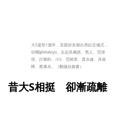
大S逝世1週年，至親好友都出席紀念儀式，
但獨缺Makiyo。左起吳佩慈、黑人、范瑋
琪、許雅鈞、小S、范曉萱、賈永婕、具俊
瞱、蔡康永。（翻攝自臉書）
昔大S相挺　卻漸疏離