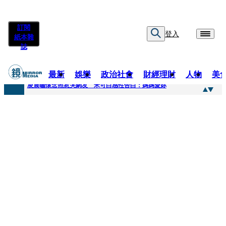
訂閱
登入
紙本雜
誌
最新
娛樂
政治社會
財經理財
人物
美
快訊
凌晨曬懷念照惹哭網友 米可白感性告白：媽媽愛妳
快訊
酸民質疑民進黨「是不是有她裸照？」 黃智賢3點回嗆獲網友讚爆
快訊
姜厚任「老牛找到嫩草」再談小24歲女友 揭七世情緣駁拐坑、暈船破財