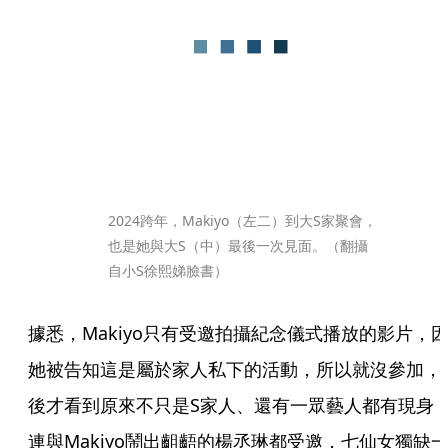
2024跨年，Makiyo（左二）到大S家聚會，
也是她與大S（中）最後一次見面。（翻攝
自小S徐熙娣臉書）
據悉，Makiyo只有受邀拍攝紀念儀式播放的影片，
她被告知這是屬於家人私下的活動，所以就沒參加，
後才看到原來不只是S家人、還有一眾藝人都有現身
連與Makiyo鬧出齟齬的楊丞琳都受邀，七仙女獨缺