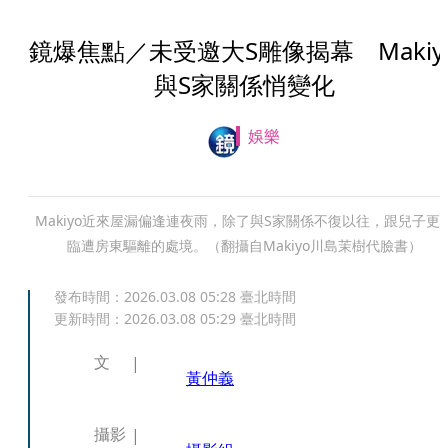
鏡爆焦點／未受邀大S雕像揭幕 Makiy
與S家關係悄變化
娛樂
Makiyo近來屋漏偏逢連夜雨，除了與S家關係不復以往，跟兒子更
臨遭房東驅離的處境。（翻攝自Makiyo川島茉樹代臉書）
發布時間：
2026.03.08 05:28
臺北時間
更新時間：
2026.03.08 05:29
臺北時間
文
黃仲義
攝影