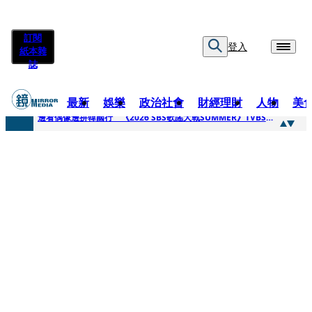
訂閱
登入
紙本雜
誌
最新
娛樂
政治社會
財經理財
人物
美
快訊
邊看偶像邊拚韓國行 《2026 SBS歌謠大戰SUMMER》TVBS直播祭追星福利
快訊
代誌大條火急跳船？ 宏碁派任李文詳接掌兆基屋管2天就喊撤出！
快訊
一句「請回去坐好」 特教生持斷掃把戳女代課老師眼睛大失血近失明