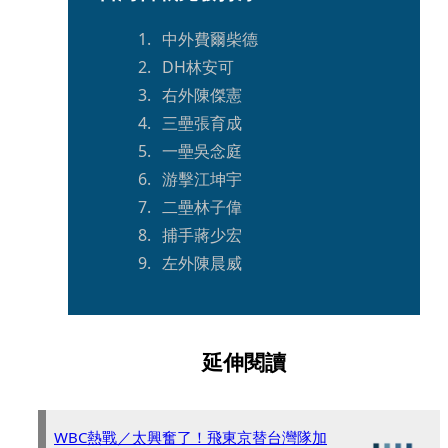
中外費爾柴德
DH林安可
右外陳傑憲
三壘張育成
一壘吳念庭
游擊江坤宇
二壘林子偉
捕手蔣少宏
左外陳晨威
延伸閱讀
WBC熱戰／太興奮了！飛東京替台灣隊加