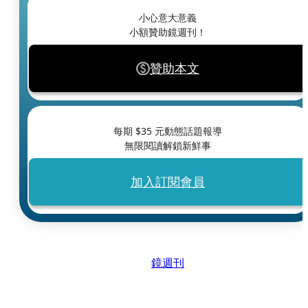
小心意大意義
小額贊助鏡週刊！
贊助本文
每期 $
35
元動態話題報導
無限閱讀解鎖新鮮事
加入訂閱會員
鏡週刊