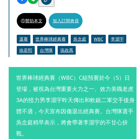
贊助本文
加入訂閱會員
退賽
世界棒球經典賽
吳念庭
WBC
李灝宇
徐若熙
台灣隊
張政禹
世界棒球經典賽（WBC）C組預賽於今（5）日
登場，被視為台灣重要火力之一、效力美職老虎
3A的怪力男李灝宇昨天傳出和軟銀二軍交手後身
體不適，今天宣布因傷退出經典賽。台灣隊選手
吳念庭稍早表示，將會帶著李灝宇的不甘心拚
戰。