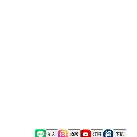
加入
追蹤
訂閱
下載