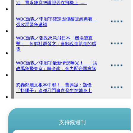
油 賈永婕竟把護照丟在飛機上…….
WBC熱戰／李灝宇確定因傷辭退經典賽
張政禹緊急遞補
WBC熱戰／張政禹急飛日本「機場遭直
擊」 超帥社群發文：喜歡說走就走的感
覺
WBC熱戰／李灝宇最新情況曝光！ 「張
政禹急飛東京」味全龍：全力配合國家隊
怒轟鄭麗文根本中邪！ 曹興誠：難怪
「抖繩子」這種邪門事會發生在她身上
支持鏡週刊