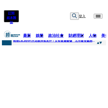
訂閱
登入
紙本雜
誌
最新
娛樂
政治社會
財經理財
人物
美
快訊
南港LaLaport天花板掉落意外！女客疑遭砸傷 北市建管處開罰30萬
快訊
川普又出招！多晶矽產品課15%關稅12月生效 經濟部回應了
快訊
美伊衝突要注意！ 台塑四寶7月營收齊揚股價抗跌