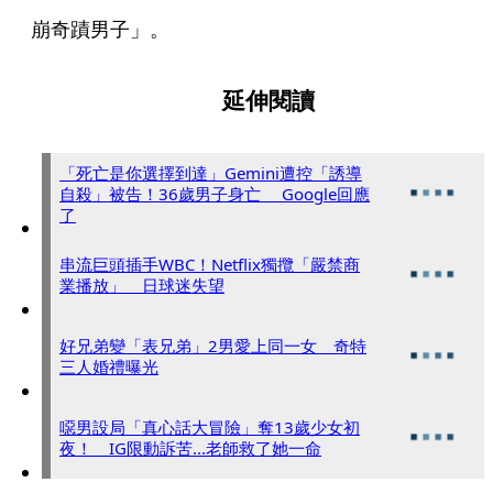
崩奇蹟男子」。
延伸閱讀
「死亡是你選擇到達」Gemini遭控「誘導
自殺」被告！36歲男子身亡 Google回應
了
串流巨頭插手WBC！Netflix獨攬「嚴禁商
業播放」 日球迷失望
好兄弟變「表兄弟」2男愛上同一女 奇特
三人婚禮曝光
噁男設局「真心話大冒險」奪13歲少女初
夜！ IG限動訴苦...老師救了她一命