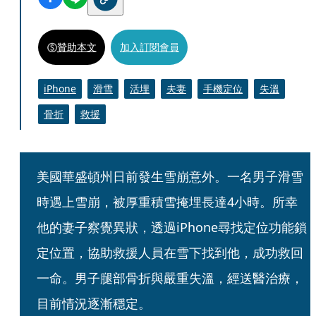
贊助本文
加入訂閱會員
iPhone
滑雪
活埋
夫妻
手機定位
失溫
骨折
救援
美國華盛頓州日前發生雪崩意外。一名男子滑雪
時遇上雪崩，被厚重積雪掩埋長達4小時。所幸
他的妻子察覺異狀，透過iPhone尋找定位功能鎖
定位置，協助救援人員在雪下找到他，成功救回
一命。男子腿部骨折與嚴重失溫，經送醫治療，
目前情況逐漸穩定。