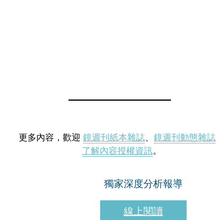
更多內容，歡迎
鏡週刊紙本雜誌
、
鏡週刊動態雜誌
了解內容授權資訊
。
獨家深度分析報導
線上閱讀