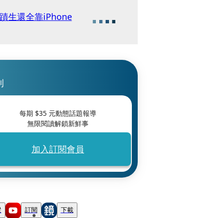
生還全靠iPhone
刊
每期 $
35
元動態話題報導
無限閱讀解鎖新鮮事
加入訂閱會員
蹤
訂閱
下載