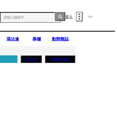
登入
瑪法達
專欄
動態雜誌
訂閱紙本雜誌
Podcasts