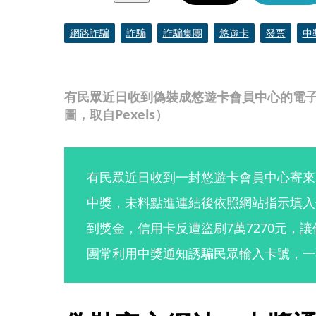
網路詐騙
詐騙
詐騙集團
悠遊卡
發票
中
有民眾近日收到偽裝成悠遊卡會員中心的電
圖，取自Pexels）
有民眾近日收到一封悠遊卡會員中心寄來
中獎，未料點進連結後依照網站指示填入
到獎金，信用卡反遭盜刷7萬7270元，
團常利用中獎通知誘騙民眾輸入卡號，一