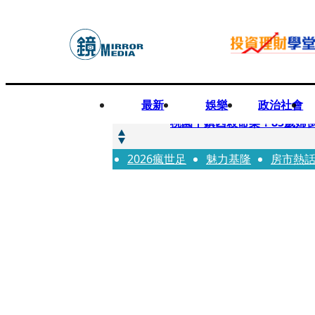
最新
娛樂
政治社會
快訊
桃園平鎮凶殺命案！85歲婦
2026瘋世足
快訊
魅力基隆
房市熱
狠詐慈濟10.6億！神鬼律
快訊
邊看偶像邊拚韓國行 《2026