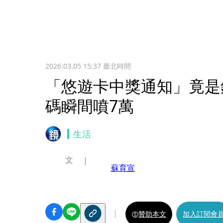
2026.03.05 15:37
臺北時間
「悠遊卡中獎通知」竟是
碼瞬間噴7萬
生活
文
蘇育宣
贊助本文
加入訂閱會