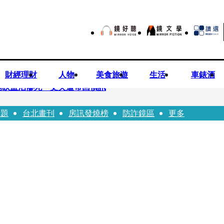
財經理財
人物
美食旅遊
生活
車錶酒
倒臥血泊慘死 丈夫遭帶回偵訊
話題
台北畫刊
房訊發燒榜
防詐鏡區
更多
師陳昱瑄「親接機BNT抵台」 同框陳時中、張淑芬畫面曝光
 SBS歌謠大戰SUMMER》TVBS直播祭追星福利