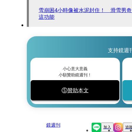
雪崩困4小時像被水泥封住！ 滑雪男奇蹟
這功能
支持鏡週
小心意大意義
小額贊助鏡週刊！
贊助本文
鏡週刊
加入
追