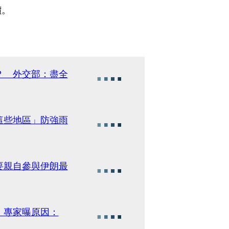
價。
？ 外交部：盡全
這些地區」防強雨
要親自參與伊朗最
 專家曝原因：