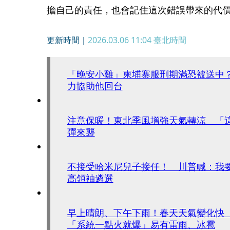
擔自己的責任，也會記住這次錯誤帶來的代
更新時間｜
2026.03.06 11:04
臺北時間
「晚安小雞」柬埔寨服刑期滿恐被送中
力協助他回台
注意保暖！東北季風增強天氣轉涼 「
彈來襲
不接受哈米尼兒子接任！ 川普喊：我
高領袖遴選
早上晴朗、下午下雨！春天天氣變化快
「系統一點火就爆」易有雷雨、冰雹