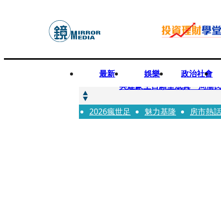
最新
娛樂
政治社會
快訊
吳建豪生日願望成真 周渝
2026瘋世足
快訊
魅力基隆
房市熱
42歲情色片女星宣布閃嫁「
快訊
WEST.一日宣布2人結婚 