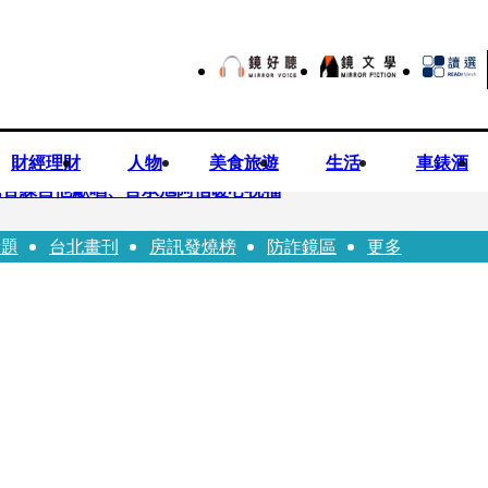
財經理財
人物
美食旅遊
生活
車錶酒
民苦練吉他獻唱、言承旭阿信暖心祝福
話題
台北畫刊
房訊發燒榜
防詐鏡區
更多
前職棒投手」！ 她甜讚老公「投球速度快」：擄獲我的心
濱田崇裕、重岡大毅同日報喜 7人團已有4人結婚