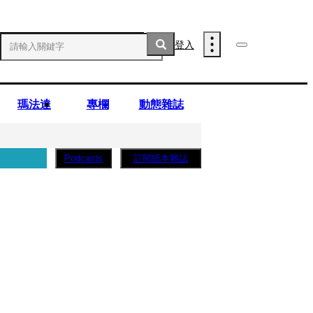
登入
瑪法達
專欄
動態雜誌
訂閱紙本雜誌
Podcasts