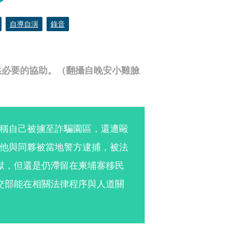
自導自演
錄音
供必要的協助。（翻攝自晚安小雞臉
稱自己被擄至詐騙園區，還遭毆
他與同夥被當地警方逮捕，被法
獄，但還是仍滯留在柬埔寨移民
交部能在相關法律程序與人道關