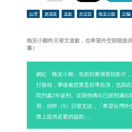
台灣
柬埔寨
道歉
外交部
晚安小雞
詐騙
晚安小雞昨天發文道歉，也希望外交部能提
書）
網紅「晚安小雞」先前到柬埔寨拍影片，
打搶劫，事後被證實是自導自演，也因此
院判處2年徒刑。近期他傳出已經刑滿出
局，他昨（5）日發文說，「希望台灣外
懷上提供必要的協助」。