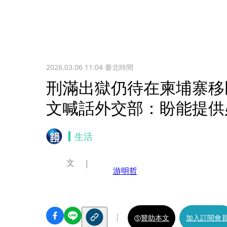
2026.03.06 11:04
臺北時間
刑滿出獄仍待在柬埔寨移
文喊話外交部：盼能提供
生活
文
游明哲
贊助本文
加入訂閱會