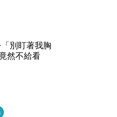
令「別盯著我胸
竟然不給看
員