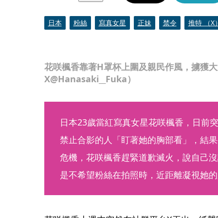
日本
粉絲
寫真女星
正妹
禁令
推特 （X
花咲楓香靠著H罩杯上圍及親民作風，擄獲大
X@Hanasaki__Fuka）
日本23歲當紅寫真女星花咲楓香，日前
禁止合影的人「盯著她的胸部看」，結果
危機，花咲楓香趕緊道歉滅火，說自己沒
是不希望粉絲在拍照時，近距離凝視她的