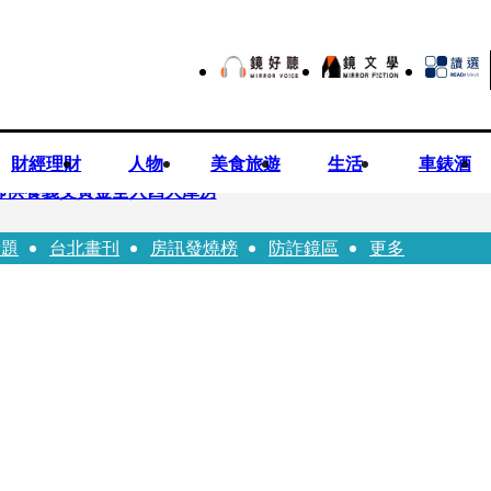
財經理財
人物
美食旅遊
生活
車錶酒
師供養義父黃金全入四大庫房
話題
台北畫刊
房訊發燒榜
防詐鏡區
更多
視預算」 盼在野三思：改凍結處理受質疑項目
先鬼》回桃影娘家 《長安的荔枝》桃影加映一票難求