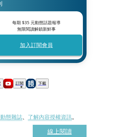
刊
每期 $
35
元動態話題報導
無限閱讀解鎖新鮮事
加入訂閱會員
蹤
訂閱
下載
刊動態雜誌
、
了解內容授權資訊
。
線上閱讀