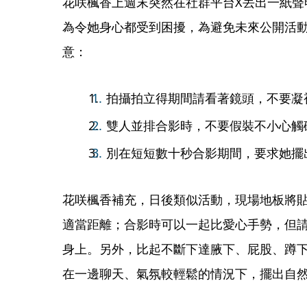
花咲楓香上週末突然在社群平台X丟出一紙聲
為令她身心都受到困擾，為避免未來公開活動
意：
拍攝拍立得期間請看著鏡頭，不要凝
雙人並排合影時，不要假裝不小心觸
別在短短數十秒合影期間，要求她擺
花咲楓香補充，日後類似活動，現場地板將
適當距離；合影時可以一起比愛心手勢，但
身上。另外，比起不斷下達腋下、屁股、蹲
在一邊聊天、氣氛較輕鬆的情況下，擺出自