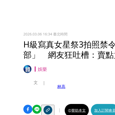
2026.03.06 16:34
臺北時間
H級寫真女星祭3拍照禁
部」 網友狂吐槽：賣點
娛樂
文
林高
贊助本文
加入訂閱會