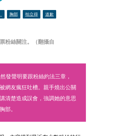
）
胸部
拍立得
道歉
票粉絲關注。（翻攝自
突然發聲明要跟粉絲約法三章，
被網友瘋狂吐槽。親手燒出公關
講清楚造成誤會，強調她的意思
胸部。