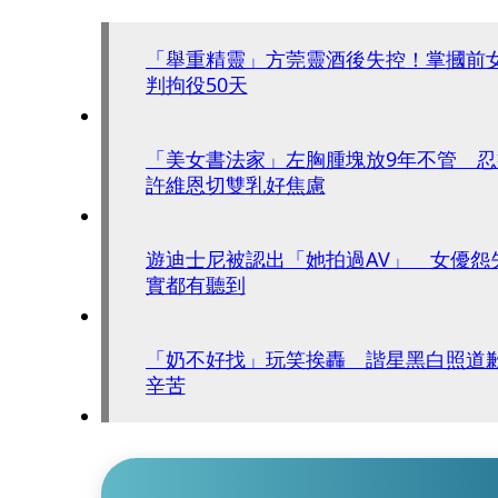
「舉重精靈」方莞靈酒後失控！掌摑前
判拘役50天
「美女書法家」左胸腫塊放9年不管 
許維恩切雙乳好焦慮
遊迪士尼被認出「她拍過AV」 女優怨
實都有聽到
「奶不好找」玩笑挨轟 諧星黑白照道
辛苦