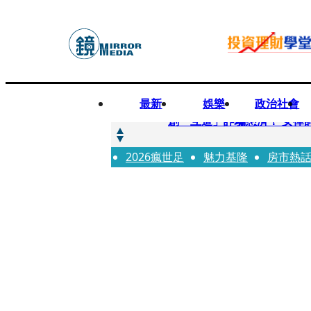
最新
娛樂
政治社會
快訊
創「互道」詐騙慈濟！ 女律
2026瘋世足
快訊
魅力基隆
房市熱
前時力黨魁表態「反對刪公
快訊
六強片齊聚桃影 小薰《祖