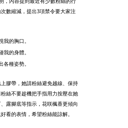
明，內容提到最近有少數粉絲的行
次數縮減，提出3項禁令要大家注
視我的胸口。
碰我的身體。
出各種姿勢。
貼上膠帶，她請粉絲避免越線、保持
請粉絲不要趁機把手指用力按壓在她
下、露腳底等指示，花咲楓香更傾向
然好看的表情，希望粉絲能諒解。