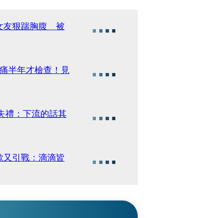
女友狠踹胸腹 被
忍痛半年才檢查！見
失禮：下流的話其
歉又引戰：滴滴皆