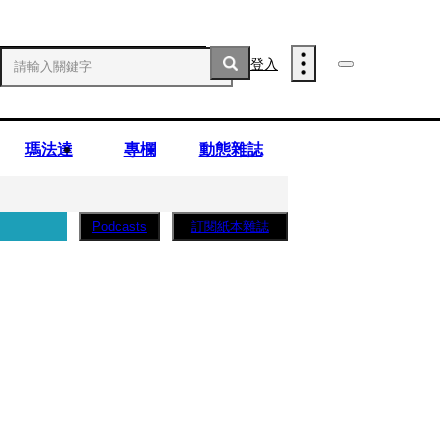
登入
瑪法達
專欄
動態雜誌
訂閱紙本雜誌
Podcasts