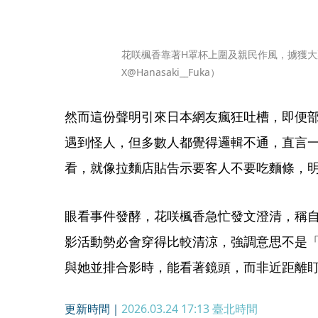
花咲楓香靠著H罩杯上圍及親民作風，擄獲大
X@Hanasaki__Fuka）
然而這份聲明引來日本網友瘋狂吐槽，即便
遇到怪人，但多數人都覺得邏輯不通，直言
看，就像拉麵店貼告示要客人不要吃麵條，
眼看事件發酵，花咲楓香急忙發文澄清，稱
影活動勢必會穿得比較清涼，強調意思不是
與她並排合影時，能看著鏡頭，而非近距離
更新時間｜
2026.03.24 17:13
臺北時間