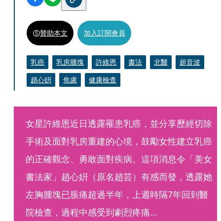
贊助本文
加入訂閱會員
乳癌
乳房腫塊
許維恩
書法
北醫
超音波
趙心姸
焦慮
健康檢查
女星許維恩近日透露罹患乳癌，並分享歷經切除
手術及面對乳房重建的心境，鼓勵女性建立乳癌
的正確觀念、勇敢面對疾病。這項消息令「美女
書法家」趙心姸（原名趙芸）有感而發，透露她
左胸腫塊已脹痛超過半年，上週時隔7年回到醫
院檢查，過程中感受到劇烈疼痛…