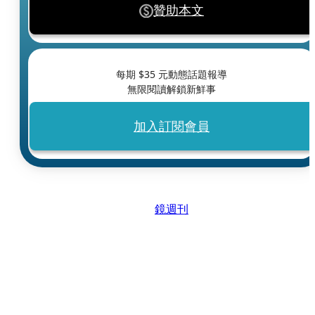
贊助本文
每期 $
35
元動態話題報導
無限閱讀解鎖新鮮事
加入訂閱會員
鏡週刊