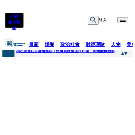
訂閱
登入
紙本雜
誌
最新
娛樂
政治社會
財經理財
人物
美
快訊
柯志恩過往言論遭起底！慈濟買疫苗挨詐10億 賴瑞隆轟翻車：應為當年錯誤道歉
快訊
善款不是私房錢！慈濟採購疫苗被騙10億沒報案遭炎上 基金會緊急說明
快訊
王凱靈堂遺照曝！選用3年前「白衣燦笑照」背後故事洋蔥超大顆... 70歲媽媽打破禁忌送愛子