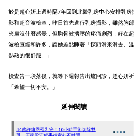
於是趙心姸上週時隔7年回到北醫乳房中心安排乳房
影和超音波檢查，昨日首先進行乳房攝影，雖然胸部
夾扁沒什麼感覺，但胸骨被擠壓的疼痛劇烈；好在超
波檢查緩和許多，讓她差點睡著「探頭滑來滑去、溫
熱熱的很舒服。」
檢查告一段落後，就等下週報告出爐回診，趙心姸祈
「希望一切平安。」
延伸閱讀
44歲許維恩罹乳癌！10小時手術切除雙
乳 王家梁守候手術室外不離開