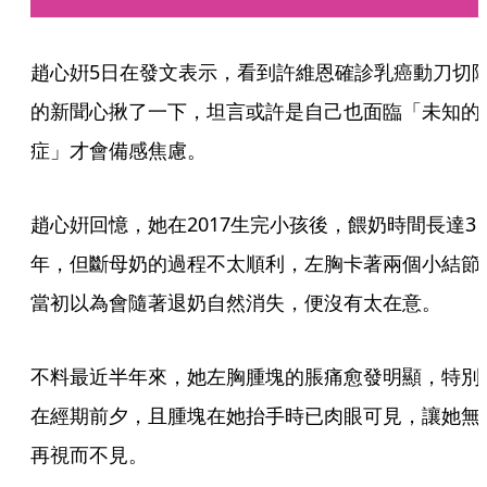
趙心姸5日在發文表示，看到許維恩確診乳癌動刀切
的新聞心揪了一下，坦言或許是自己也面臨「未知的
症」才會備感焦慮。
趙心姸回憶，她在2017生完小孩後，餵奶時間長達3
年，但斷母奶的過程不太順利，左胸卡著兩個小結節
當初以為會隨著退奶自然消失，便沒有太在意。
不料最近半年來，她左胸腫塊的脹痛愈發明顯，特別
在經期前夕，且腫塊在她抬手時已肉眼可見，讓她無
再視而不見。