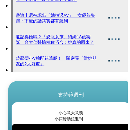
遊迪士尼被認出「她拍過AV」 女優怨失
禮：下流的話其實都有聽到
還記得她嗎？「恐龍女孩」綺綺18歲冥
誕 台大仁醫憶種種巧合：她真的回來了
曾馨瑩小V臉配鉛筆腿！ 閨密曝「當她朋
友的2大好處」
支持鏡週刊
小心意大意義
小額贊助鏡週刊！