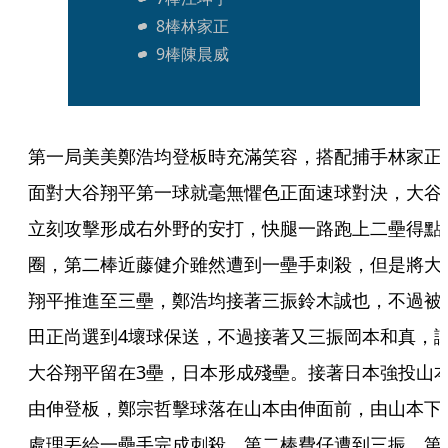
8棒林家正
9棒陳晨威
第一局美美鄭浩均登板時充滿笑容，搭配捕手林家正
面對大谷翔平第一球就毫無懼色正面速球對決，大谷
立刻攻擊形成右外野的安打，快腿一路跑上二壘得點
圈，第二棒近藤健介雖然遭到一壘手刺殺，但是將大
翔平推進至三壘，鄭浩均接著三振鈴木誠也，不過被
田正尚選到4壞球保送，不過接著又三振岡本和真，
大谷翔平留在3壘，日本形成殘壘。接著日本強投山
由伸登板，鄭宗哲擊球落在山本由伸面前，由山本下
處理丟給一壘手完成刺殺，第二棒費仔遭到三振，第