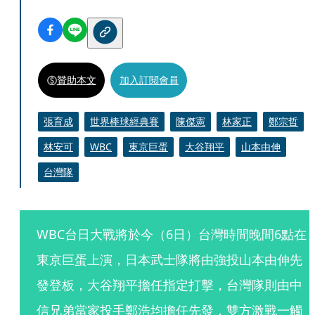
贊助本文
加入訂閱會員
張育成
世界棒球經典賽
陳傑憲
林家正
鄭宗哲
林安可
WBC
東京巨蛋
大谷翔平
山本由伸
台灣隊
WBC台日大戰將於今（6日）台灣時間晚間6點在
東京巨蛋上演，日本武士隊將由強投山本由伸先
發登板，大谷翔平擔任指定打擊，台灣隊則由中
信兄弟當家投手鄭浩均擔任先發，雙方激戰一觸