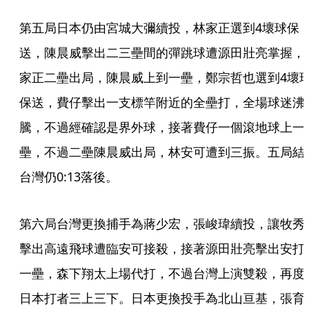
第五局日本仍由宮城大彌續投，林家正選到4壞球保
送，陳晨威擊出二三壘間的彈跳球遭源田壯亮掌握，
家正二壘出局，陳晨威上到一壘，鄭宗哲也選到4壞
保送，費仔擊出一支標竿附近的全壘打，全場球迷沸
騰，不過經確認是界外球，接著費仔一個滾地球上一
壘，不過二壘陳晨威出局，林安可遭到三振。五局結
台灣仍0:13落後。
第六局台灣更換捕手為蔣少宏，張峻瑋續投，讓牧秀
擊出高遠飛球遭臨安可接殺，接著源田壯亮擊出安打
一壘，森下翔太上場代打，不過台灣上演雙殺，再度
日本打者三上三下。日本更換投手為北山亘基，張育