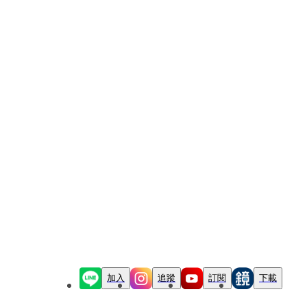
加入
追蹤
訂閱
下載