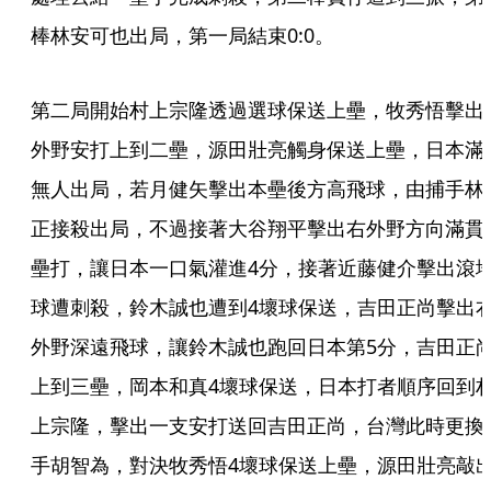
棒林安可也出局，第一局結束0:0。
第二局開始村上宗隆透過選球保送上壘，牧秀悟擊出
外野安打上到二壘，源田壯亮觸身保送上壘，日本滿
無人出局，若月健矢擊出本壘後方高飛球，由捕手林
正接殺出局，不過接著大谷翔平擊出右外野方向滿貫
壘打，讓日本一口氣灌進4分，接著近藤健介擊出滾
球遭刺殺，鈴木誠也遭到4壞球保送，吉田正尚擊出
外野深遠飛球，讓鈴木誠也跑回日本第5分，吉田正
上到三壘，岡本和真4壞球保送，日本打者順序回到
上宗隆，擊出一支安打送回吉田正尚，台灣此時更換
手胡智為，對決牧秀悟4壞球保送上壘，源田壯亮敲