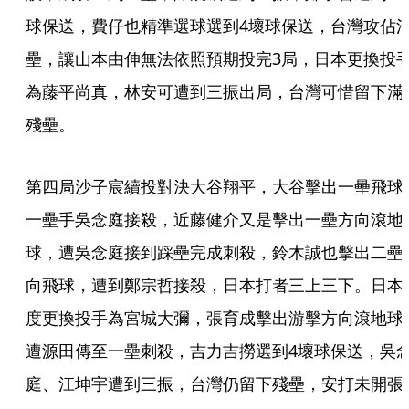
球保送，費仔也精準選球選到4壞球保送，台灣攻佔
壘，讓山本由伸無法依照預期投完3局，日本更換投
為藤平尚真，林安可遭到三振出局，台灣可惜留下滿
殘壘。
第四局沙子宸續投對決大谷翔平，大谷擊出一壘飛球
一壘手吳念庭接殺，近藤健介又是擊出一壘方向滾地
球，遭吳念庭接到踩壘完成刺殺，鈴木誠也擊出二壘
向飛球，遭到鄭宗哲接殺，日本打者三上三下。日本
度更換投手為宮城大彌，張育成擊出游擊方向滾地球
遭源田傳至一壘刺殺，吉力吉撈選到4壞球保送，吳
庭、江坤宇遭到三振，台灣仍留下殘壘，安打未開張