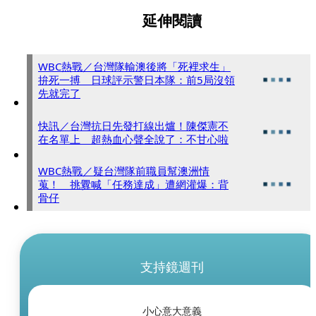
延伸閱讀
WBC熱戰／台灣隊輸澳後將「死裡求生」
拚死一搏 日球評示警日本隊：前5局沒領
先就完了
快訊／台灣抗日先發打線出爐！陳傑憲不
在名單上 超熱血心聲全說了：不甘心啦
WBC熱戰／疑台灣隊前職員幫澳洲情
蒐！ 挑釁喊「任務達成」遭網灌爆：背
骨仔
支持鏡週刊
小心意大意義