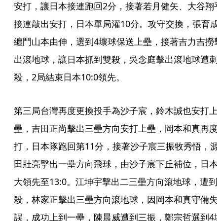
安打，讓日本接連跑回2分，接著若月健矢、大谷翔
接連敲出安打，日本單局灌10分。攻守交換，張育成
纏鬥山本由伸，選到4壞球保送上壘，接著吉力吉撈
出滾地球，讓日本抓到雙殺，吳念庭擊出滾地球遭刺
殺，2局結束日本10:0領先。
第三局台灣再度更換投手為沙子宸，鈴木誠也安打上
壘，吉田正尚擊出三壘方向安打上壘，岡本和真再度
打，日本隊跑回第11分，接著沙子宸三振牧秀悟，源
田壯亮擊出一壘方向飛球，由沙子宸下丘補位，日本
大領先至13:0。江坤宇擊出二三壘方向滾地球，遭到
殺，林家正擊出三壘方向滾地球，因岡本和真守備失
誤，成功上到一壘，陳晨威遭到三振，鄭宗哲選到4