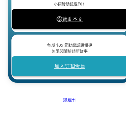
小額贊助鏡週刊！
贊助本文
每期 $
35
元動態話題報導
無限閱讀解鎖新鮮事
加入訂閱會員
鏡週刊