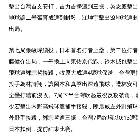
擊出台灣首支安打，吉力吉撈遭到三振，吳念庭擊出
地球讓二壘張育成遭到封殺，江坤宇擊出滾地球遭刺
出局。
第七局張峻瑋續投，日本首名打者上壘，第二位打者
藤健介出局，一壘換上周東佑京代跑，鈴木誠也擊出
飛球遭鄭宗哲接殺，牧原大成遭4壞球保送，台灣更
投手為林詩翔，讓岡本和真擊出深遠飛球，遭林安可
全壘打牆前沒收。7局下半台灣吹起最後反攻號角，
少宏擊出內野高飛球遭捕手接殺，陳晨威左外野飛球
外野手接殺，鄭宗哲遭三振，台灣7局終場以0:13遭
日本扣倒，提前結束比賽。