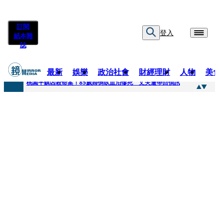
訂閱
登入
紙本雜
誌
最新
娛樂
政治社會
財經理財
人物
美
快訊
桃園平鎮凶殺命案！85歲婦倒臥血泊慘死 丈夫遭帶回偵訊
快訊
狠詐慈濟10.6億！神鬼律師陳昱瑄「親接機BNT抵台」 同框陳時中、張淑芬畫面曝光
快訊
邊看偶像邊拚韓國行 《2026 SBS歌謠大戰SUMMER》TVBS直播祭追星福利