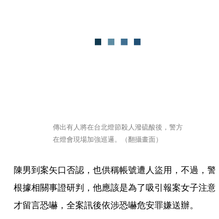
傳出有人將在台北燈節殺人潑硫酸後，警方
在燈會現場加強巡邏。（翻攝畫面）
陳男到案矢口否認，也供稱帳號遭人盜用，不過，警
根據相關事證研判，他應該是為了吸引報案女子注意
才留言恐嚇，全案訊後依涉恐嚇危安罪嫌送辦。