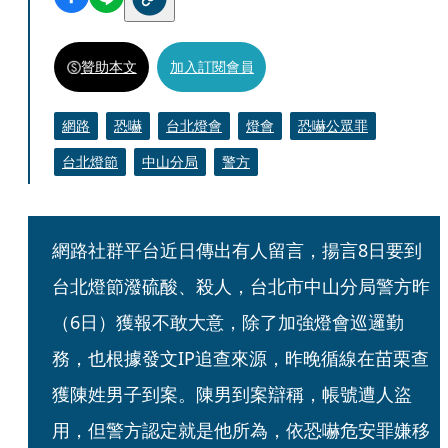
贊助本文
加入訂閱會員
網路
恐嚇
台北燈會
燈會
恐嚇公眾罪
台北燈節
中山分局
警方
網路社群平台近日傳出有人留言，揚言8日要到
台北燈節潑硫酸、殺人，台北市中山分局警方昨
（6日）獲報不敢大意，除了加強燈會巡邏勤
務，也根據發文IP追查來源，昨晚循線在苗栗查
獲陳姓男子到案。陳男到案辯稱，帳號遭人盜
用，但警方認定就是他所為，依恐嚇危安罪嫌移