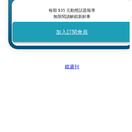
每期 $
35
元動態話題報導
無限閱讀解鎖新鮮事
加入訂閱會員
鏡週刊