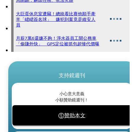
局開鍘：解除任務、依法究辦
大巨蛋休息室遭竊！總統看比賽他順手牽
羊「峮峮簽名球」 嫌犯到案竟是維安人
員
月薪7萬6還嫌不夠！淨水器員工開公務車
「偷賺外快」 GPS定位被抓包超慘代價曝
支持鏡週刊
小心意大意義
小額贊助鏡週刊！
贊助本文