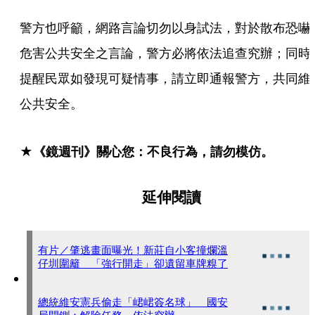
警方也呼籲，網路言論切勿以身試法，對於散布恐嚇
危害公共安全之言論，警方必將依法追查究辦；同時
提醒民眾如發現可疑情事，請立即通報警方，共同維
公共安全。
★《鏡週刊》關心您：不良行為，請勿模仿。
延伸閱讀
有片／肇逃畫面曝光！新莊自小客撞爛溫
仔圳圍籬 「強行開走」卻遺留車牌糗了
總統維安憲兵偷走「峮峮簽名球」 國安