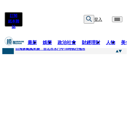
訂閱
登入
紙本雜
誌
最新
娛樂
政治社會
財經理財
人物
美
快訊
白海豚颱風來襲 台北市水門今18時執行拖吊
快訊
AKIRA台北唱到一半突收兒子告白「爸爸I LOVE YOU」 驚喜林志玲同步曝光父親節「披薩蛋糕」
快訊
獨家／TWICE Mina一進華山「天空秒變臉」！ONCE狂風暴雨死守 畫面曝光2.5萬人笑翻