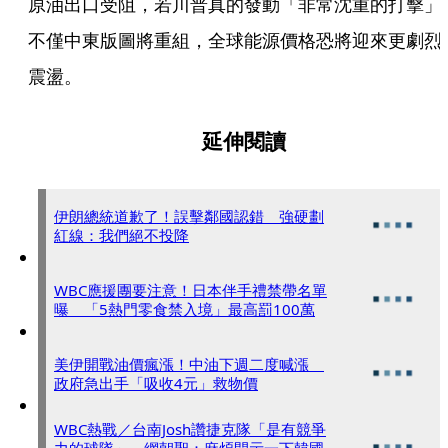
原油出口受阻，若川普真的發動「非常沈重的打擊」
不僅中東版圖將重組，全球能源價格恐將迎來更劇烈
震盪。
延伸閱讀
伊朗總統道歉了！誤擊鄰國認錯 強硬劃
紅線：我們絕不投降
WBC應援團要注意！日本伴手禮禁帶名單
曝 「5熱門零食禁入境」最高罰100萬
美伊開戰油價瘋漲！中油下週二度喊漲
政府急出手「吸收4元」救物價
WBC熱戰／台南Josh讚捷克隊「是有競爭
力的球隊」 網朝聖：麻煩開示一下韓國