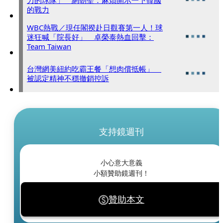
的戰力
WBC熱戰／現任閣揆赴日觀賽第一人！球
迷狂喊「院長好」 卓榮泰熱血回擊：
Team Taiwan
台灣網美紐約吃霸王餐「想肉償抵帳」
被認定精神不穩撤銷控訴
支持鏡週刊
小心意大意義
小額贊助鏡週刊！
贊助本文