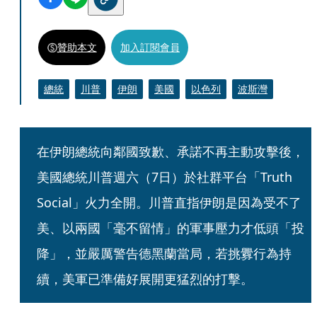
贊助本文
加入訂閱會員
總統
川普
伊朗
美國
以色列
波斯灣
在伊朗總統向鄰國致歉、承諾不再主動攻擊後，
美國總統川普週六（7日）於社群平台「Truth 
Social」火力全開。川普直指伊朗是因為受不了
美、以兩國「毫不留情」的軍事壓力才低頭「投
降」，並嚴厲警告德黑蘭當局，若挑釁行為持
續，美軍已準備好展開更猛烈的打擊。