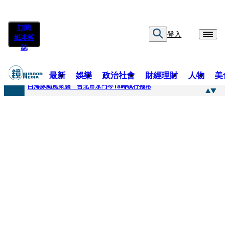
訂閱
登入
紙本雜
誌
最新
娛樂
政治社會
財經理財
人物
美
快訊
白海豚颱風來襲 台北市水門今18時執行拖吊
快訊
AKIRA台北唱到一半突收兒子告白「爸爸I LOVE YOU」 驚喜林志玲同步曝光父親節「披薩蛋糕」
快訊
獨家／TWICE Mina一進華山「天空秒變臉」！ONCE狂風暴雨死守 畫面曝光2.5萬人笑翻