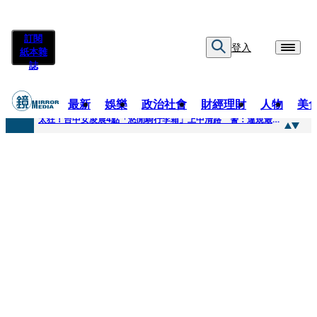
訂閱
登入
紙本雜
誌
最新
娛樂
政治社會
財經理財
人物
美
快訊
太狂！台中女凌晨4點「悠閒騎行李箱」上中清路 警：違規最高罰3600
快訊
曾為男友謝克洋開嗆邱議瑩 魏汶萱升格「蔣萬安市府發言人」
快訊
不只龍蝦牛排上桌！經濟部攜通路賣邦交國特產拚外交「食」力