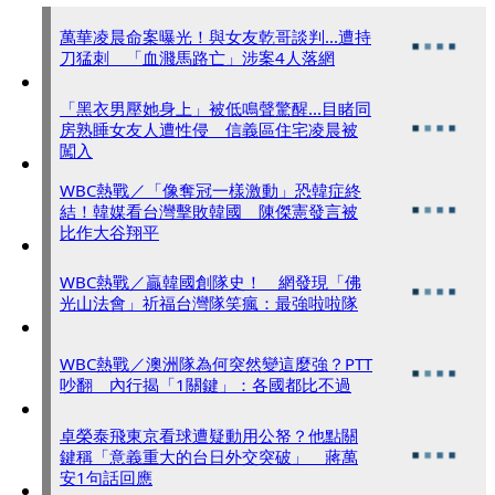
萬華凌晨命案曝光！與女友乾哥談判...遭持
刀猛刺 「血濺馬路亡」涉案4人落網
「黑衣男壓她身上」被低鳴聲驚醒...目睹同
房熟睡女友人遭性侵 信義區住宅凌晨被
闖入
WBC熱戰／「像奪冠一樣激動」恐韓症終
結！韓媒看台灣擊敗韓國 陳傑憲發言被
比作大谷翔平
WBC熱戰／贏韓國創隊史！ 網發現「佛
光山法會」祈福台灣隊笑瘋：最強啦啦隊
WBC熱戰／澳洲隊為何突然變這麼強？PTT
吵翻 內行揭「1關鍵」：各國都比不過
卓榮泰飛東京看球遭疑動用公帑？他點關
鍵稱「意義重大的台日外交突破」 蔣萬
安1句話回應