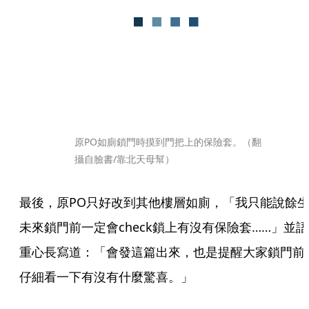
原PO如廁鎖門時摸到門把上的保險套。（翻
攝自臉書/靠北天母幫）
最後，原PO只好改到其他樓層如廁，「我只能說餘
未來鎖門前一定會check鎖上有沒有保險套……」並語
重心長寫道：「會發這篇出來，也是提醒大家鎖門前
仔細看一下有沒有什麼驚喜。」