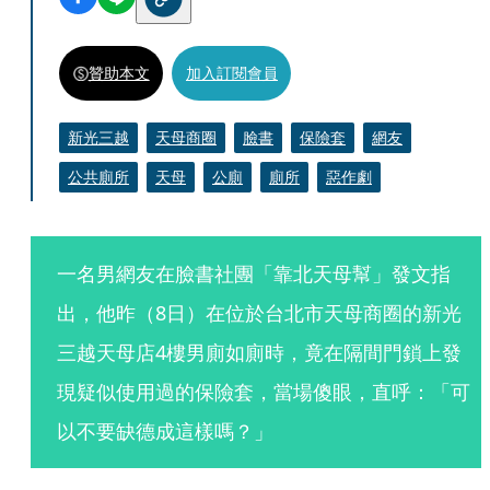
贊助本文
加入訂閱會員
新光三越
天母商圈
臉書
保險套
網友
公共廁所
天母
公廁
廁所
惡作劇
一名男網友在臉書社團「靠北天母幫」發文指
出，他昨（8日）在位於台北市天母商圈的新光
三越天母店4樓男廁如廁時，竟在隔間門鎖上發
現疑似使用過的保險套，當場傻眼，直呼：「可
以不要缺德成這樣嗎？」