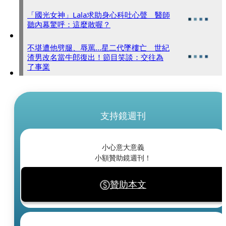
「國光女神」Lala求助身心科吐心聲 醫師
聽內幕驚呼：這麼敢喔？
不堪遭他劈腿、辱罵...星二代墜樓亡 世紀
渣男改名當牛郎復出！節目笑談：交往為
了事業
支持鏡週刊
小心意大意義
小額贊助鏡週刊！
贊助本文