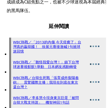
成績成為C組焦點之一，也被不少球迷視為本屆經典
的黑馬隊伍。
延伸閱讀
WBC熱戰／「2013的內傷 今天痊癒了」台
灣真的贏韓國！ 徐展元賽後激喊1句掀球
迷回憶
WBC熱戰／「難怪我愛台灣！」錄下台灣
球迷賽後默默1舉動 日本網友感動轉發
WBC熱戰／台韓生死戰「張育成炸裂陽春
砲」 震驚國際主播：我現在到底在東京
還台灣？
WBC熱戰／李多慧今現身東京巨蛋「被問
台韓大戰支持誰」 機智神回1句話