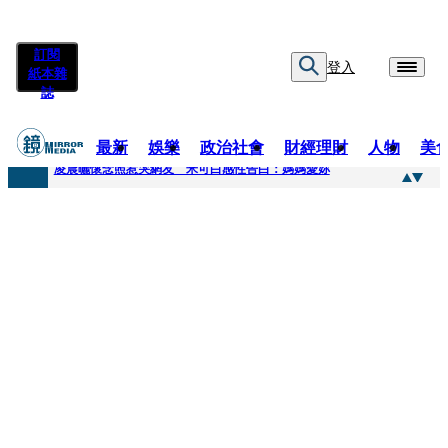
訂閱
登入
紙本雜
誌
最新
娛樂
政治社會
財經理財
人物
美
快訊
凌晨曬懷念照惹哭網友 米可白感性告白：媽媽愛妳
快訊
酸民質疑民進黨「是不是有她裸照？」 黃智賢3點回嗆獲網友讚爆
快訊
姜厚任「老牛找到嫩草」再談小24歲女友 揭七世情緣駁拐坑、暈船破財