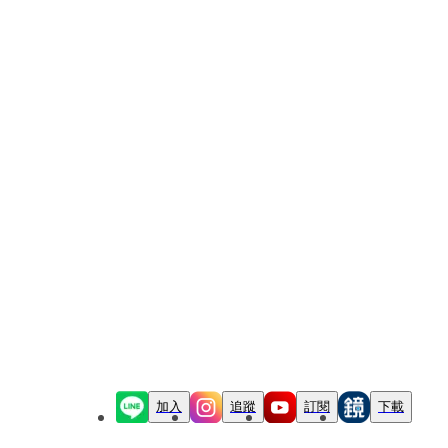
加入
追蹤
訂閱
下載