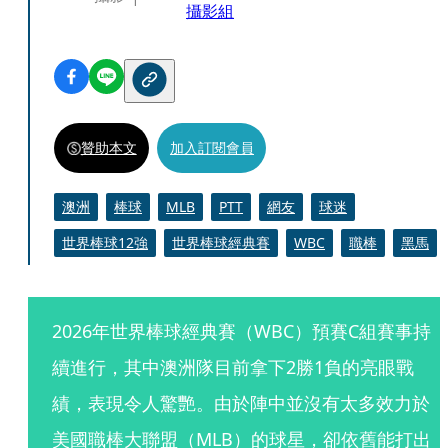
攝影組
贊助本文
加入訂閱會員
澳洲
棒球
MLB
PTT
網友
球迷
世界棒球12強
世界棒球經典賽
WBC
職棒
黑馬
2026年世界棒球經典賽（WBC）預賽C組賽事持
續進行，其中澳洲隊目前拿下2勝1負的亮眼戰
績，表現令人驚艷。由於陣中並沒有太多效力於
美國職棒大聯盟（MLB）的球星，卻依舊能打出