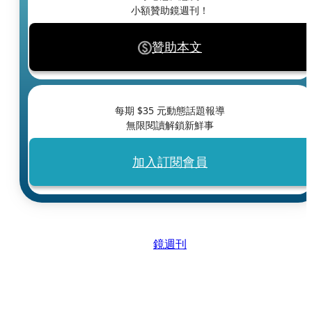
小額贊助鏡週刊！
贊助本文
每期 $
35
元動態話題報導
無限閱讀解鎖新鮮事
加入訂閱會員
鏡週刊