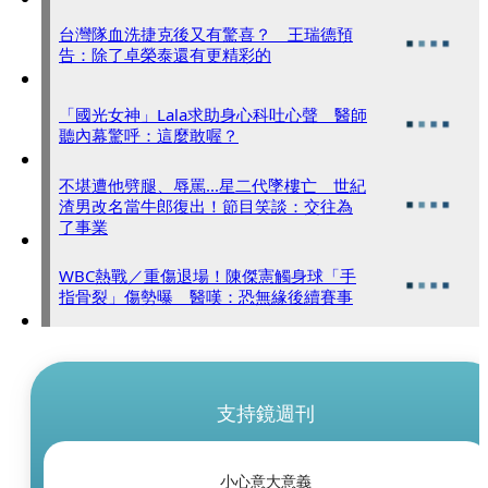
台灣隊血洗捷克後又有驚喜？ 王瑞德預
告：除了卓榮泰還有更精彩的
「國光女神」Lala求助身心科吐心聲 醫師
聽內幕驚呼：這麼敢喔？
不堪遭他劈腿、辱罵...星二代墜樓亡 世紀
渣男改名當牛郎復出！節目笑談：交往為
了事業
WBC熱戰／重傷退場！陳傑憲觸身球「手
指骨裂」傷勢曝 醫嘆：恐無緣後續賽事
支持鏡週刊
小心意大意義