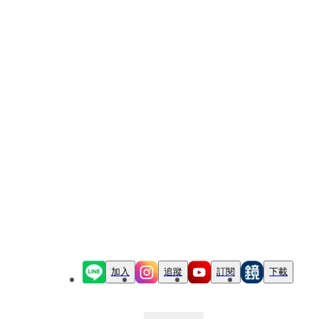
加入
追蹤
訂閱
下載