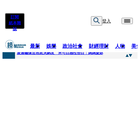
訂閱
登入
紙本雜
誌
最新
娛樂
政治社會
財經理財
人物
美
快訊
凌晨曬懷念照惹哭網友 米可白感性告白：媽媽愛妳
快訊
酸民質疑民進黨「是不是有她裸照？」 黃智賢3點回嗆獲網友讚爆
快訊
姜厚任「老牛找到嫩草」再談小24歲女友 揭七世情緣駁拐坑、暈船破財