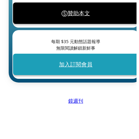
贊助本文
每期 $
35
元動態話題報導
無限閱讀解鎖新鮮事
加入訂閱會員
鏡週刊