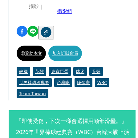
攝影
攝影組
贊助本文
加入訂閱會員
韓國
英雄
東京巨蛋
球迷
骨裂
世界棒球經典賽
台灣隊
陳傑憲
WBC
Team Taiwan
「即使受傷，下次一樣會選擇用頭部滑壘。」
2026年世界棒球經典賽（WBC）台韓大戰上演