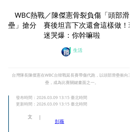
WBC熱戰／陳傑憲骨裂負傷「頭部滑
壘」搶分 賽後坦言下次還會這樣做！
迷哭爆：你幹嘛啦
生活
台灣隊長陳傑憲在WBC台韓戰延長賽帶傷代跑，以頭部滑壘衝向
壘，成為比賽關鍵畫面之一。
發布時間：
2026.03.09 13:15
臺北時間
更新時間：
2026.03.09 13:15
臺北時間
文
彭薇