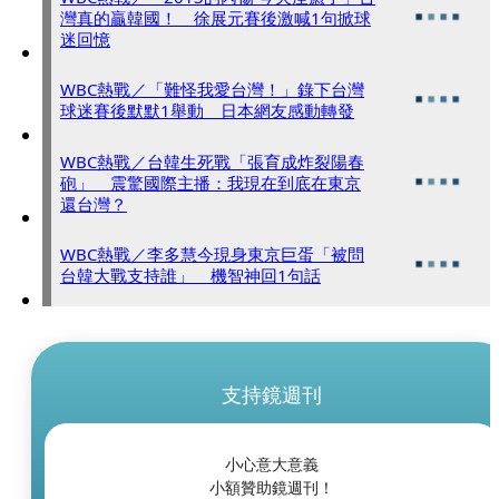
灣真的贏韓國！ 徐展元賽後激喊1句掀球
迷回憶
WBC熱戰／「難怪我愛台灣！」錄下台灣
球迷賽後默默1舉動 日本網友感動轉發
WBC熱戰／台韓生死戰「張育成炸裂陽春
砲」 震驚國際主播：我現在到底在東京
還台灣？
WBC熱戰／李多慧今現身東京巨蛋「被問
台韓大戰支持誰」 機智神回1句話
支持鏡週刊
小心意大意義
小額贊助鏡週刊！