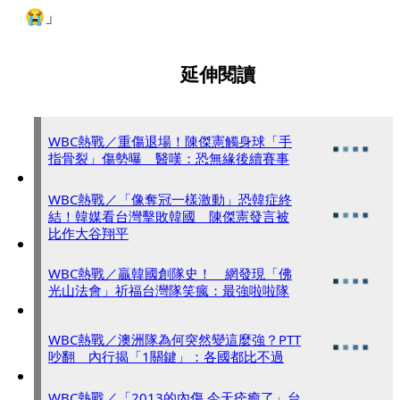
😭」
延伸閱讀
WBC熱戰／重傷退場！陳傑憲觸身球「手
指骨裂」傷勢曝 醫嘆：恐無緣後續賽事
WBC熱戰／「像奪冠一樣激動」恐韓症終
結！韓媒看台灣擊敗韓國 陳傑憲發言被
比作大谷翔平
WBC熱戰／贏韓國創隊史！ 網發現「佛
光山法會」祈福台灣隊笑瘋：最強啦啦隊
WBC熱戰／澳洲隊為何突然變這麼強？PTT
吵翻 內行揭「1關鍵」：各國都比不過
WBC熱戰／「2013的內傷 今天痊癒了」台