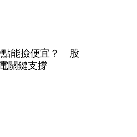
9點能撿便宜？ 股
電關鍵支撐