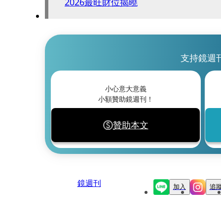
2026最旺財位揭曉
支持鏡週
小心意大意義
小額贊助鏡週刊！
贊助本文
鏡週刊
加入
追