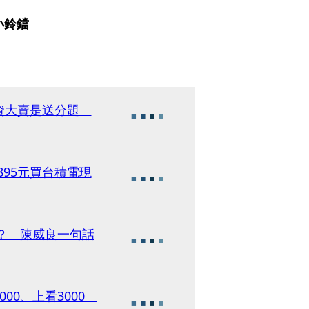
小鈴鐺
外資大賣是送分題
895元買台積電現
買？ 陳威良一句話
00、上看3000