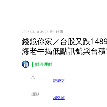
2026.03.10 05:28
臺北時間
錢鏡你家／台股又跌148
海老牛揭低點訊號與台積
財經理財
文
許瀞文
攝影
楊弘熙