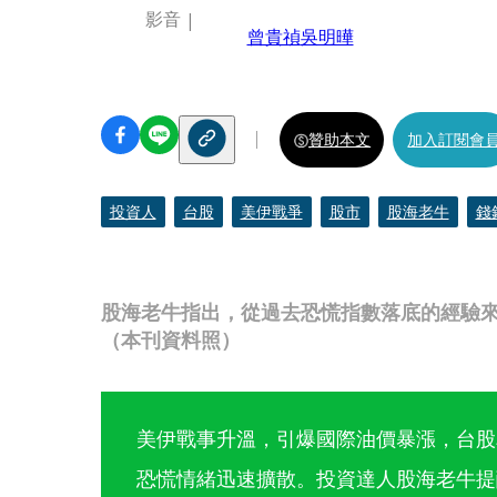
影音
曾貴禎
吳明曄
贊助本文
加入訂閱會
投資人
台股
美伊戰爭
股市
股海老牛
錢
股海老牛指出，從過去恐慌指數落底的經驗
（本刊資料照）
美伊戰事升溫，引爆國際油價暴漲，台股單
恐慌情緒迅速擴散。投資達人股海老牛提