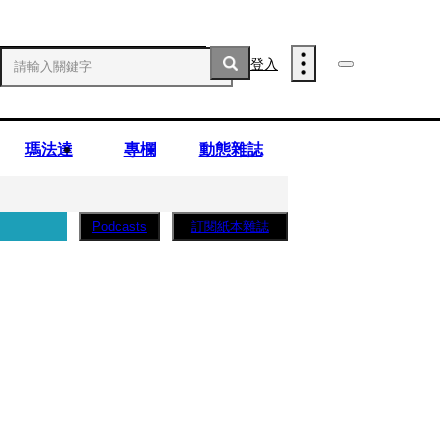
登入
瑪法達
專欄
動態雜誌
訂閱紙本雜誌
Podcasts