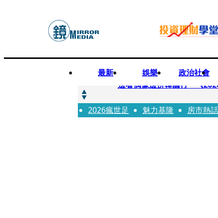
最新
娛樂
政治社會
快訊
邊看偶像邊拚韓國行 《2026
2026瘋世足
快訊
魅力基隆
房市熱
代誌大條火急跳船？ 宏碁派
快訊
一句「請回去坐好」 特教生