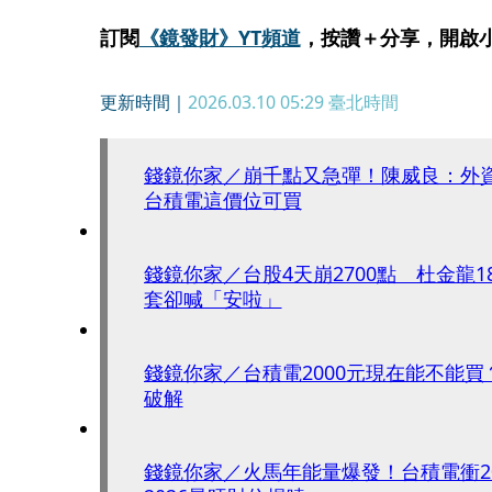
訂閱
《鏡發財》YT頻道
，按讚＋分享，開啟
更新時間｜
2026.03.10 05:29
臺北時間
錢鏡你家／崩千點又急彈！陳威良：
台積電這價位可買
錢鏡你家／台股4天崩2700點 杜金龍1
套卻喊「安啦」
錢鏡你家／台積電2000元現在能不能
破解
錢鏡你家／火馬年能量爆發！台積電衝20