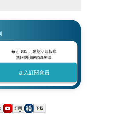
刊
每期 $
35
元動態話題報導
無限閱讀解鎖新鮮事
加入訂閱會員
蹤
訂閱
下載