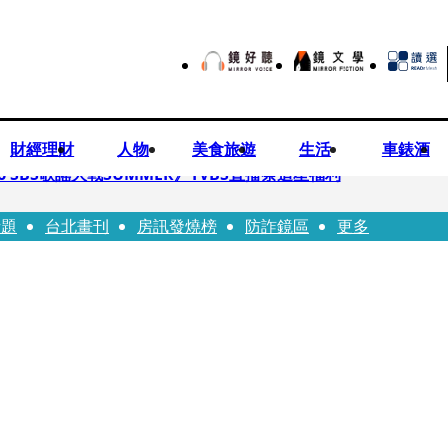
財經理財
人物
美食旅遊
生活
車錶酒
 SBS歌謠大戰SUMMER》TVBS直播祭追星福利
話題
台北畫刊
房訊發燒榜
防詐鏡區
更多
任李文詳接掌兆基屋管2天就喊撤出！
持斷掃把戳女代課老師眼睛大失血近失明