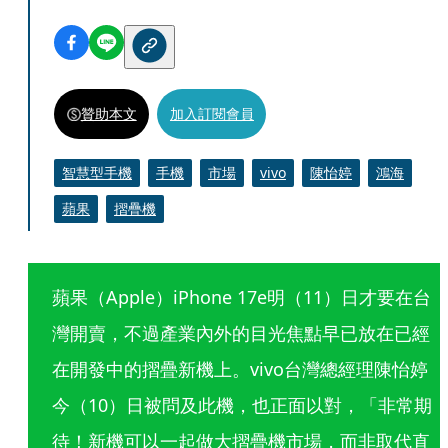
贊助本文
加入訂閱會員
智慧型手機
手機
市場
vivo
陳怡婷
鴻海
蘋果
摺疊機
蘋果（Apple）iPhone 17e明（11）日才要在台
灣開賣，不過產業內外的目光焦點早已放在已經
在開發中的摺疊新機上。vivo台灣總經理陳怡婷
今（10）日被問及此機，也正面以對，「非常期
待！新機可以一起做大摺疊機市場，而非取代直