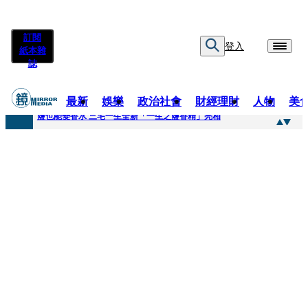
訂閱
登入
紙本雜
誌
最新
娛樂
政治社會
財經理財
人物
美
快訊
鹽也能變香水 三宅一生全新「一生之鹽香精」亮相
快訊
不堪妻子碎念情緒失控 桃園八旬翁毆妻致死檢聲押
快訊
蔡依珊撕掉「完美」標籤！ 認了「我也會崩潰」：傷口終究會癒合