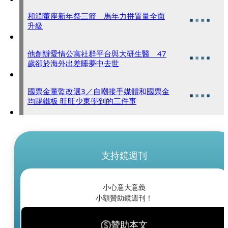
和潤董座新年祭三箭 馬年力拼質量全面
升級
他創辦愛情公寓社群平台與大研生醫 47
歲卻於海外出差睡夢中去世
國票金董監改選3／自嘲接手媒體和國票金
均踢鐵板 旺旺少東學到的三件事
支持鏡週刊
小心意大意義
小額贊助鏡週刊！
贊助本文