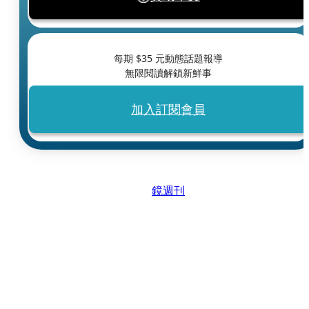
每期 $
35
元動態話題報導
無限閱讀解鎖新鮮事
加入訂閱會員
鏡週刊