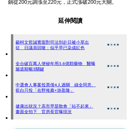
鍋從200元調漲至220元，正式漲破200元大關。
延伸閱讀
籲柯文哲誠實面對司法別赴日被小草出
征 日議員回嗆：似乎早已染成紅色
全台破百萬人便秘年用3.6億顆藥物 醫曝
腸道順暢3關鍵
中選會人事案投票僅4人過關 綠全同意、
藍白只投「在野推薦+游盈隆」
健康出狀況？高市早苗散會「站不起來」
畫面全拍下 官房長官曝現況