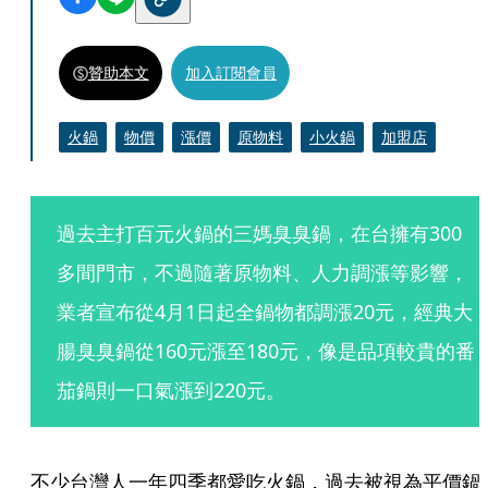
贊助本文
加入訂閱會員
火鍋
物價
漲價
原物料
小火鍋
加盟店
過去主打百元火鍋的三媽臭臭鍋，在台擁有300
多間門市，不過隨著原物料、人力調漲等影響，
業者宣布從4月1日起全鍋物都調漲20元，經典大
腸臭臭鍋從160元漲至180元，像是品項較貴的番
茄鍋則一口氣漲到220元。
不少台灣人一年四季都愛吃火鍋，過去被視為平價鍋