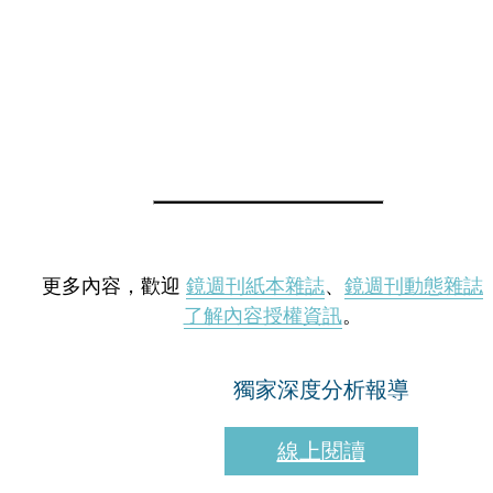
更多內容，歡迎
鏡週刊紙本雜誌
、
鏡週刊動態雜誌
了解內容授權資訊
。
獨家深度分析報導
線上閱讀