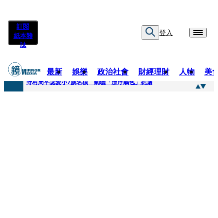
訂閱
登入
紙本雜
誌
最新
娛樂
政治社會
財經理財
人物
美
快訊
野村周平認愛小7歲名模 網曬「漂浮鵰包」惹議
快訊
8年磨一劍 陳法拉自編自導《Bloodline》進軍多倫多 柯林法洛姊弟相挺
快訊
笑著笑著就哭了 被遺忘的日本喜劇天才川島雄三 4K修復重返大銀幕