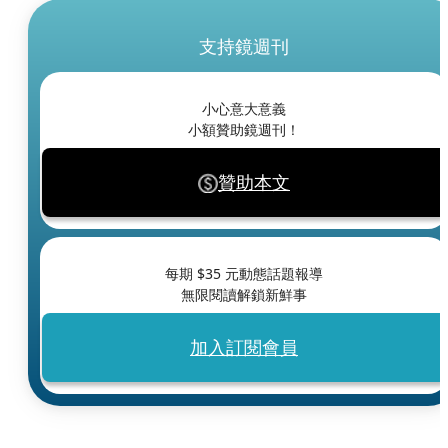
支持鏡週刊
小心意大意義
小額贊助鏡週刊！
贊助本文
每期 $
35
元動態話題報導
無限閱讀解鎖新鮮事
加入訂閱會員