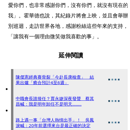
愛你們，也非常感謝你們，沒有你們，就沒有現在的
我」。霍華德也說，其紀錄片將會上映，並且會舉辦
別巡迴，走訪世界各地，感謝粉絲這些年來的支持，
「讓我有一個理由微笑做我喜歡的事」。
延伸閱讀
陳傑憲經典賽骨裂「今赴長庚檢查」 結
果出爐「癒合預計4至6週」
中職會長誰接任？賈永婕深夜發聲 蔡其
昌喊：我是明年卸任不是明天……..
路上遇一事「台灣人熱情出手」！ 吳鳳
淚喊：20年前選擇來台是最正確的決定