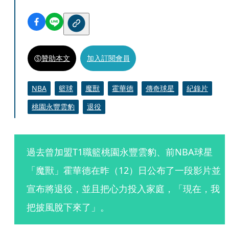
贊助本文
加入訂閱會員
NBA
籃球
魔獸
霍華德
傳奇球星
紀錄片
桃園永豐雲豹
退役
過去曾加盟T1職籃桃園永豐雲豹、前NBA球星
「魔獸」霍華德在昨（12）日公布了一段影片並
宣布將退役，並且把心力投入家庭，「現在，我
把披風脫下來了」。