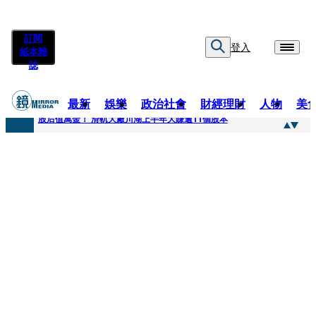
訂閱
登入
紙本雜
誌
最新
娛樂
政治社會
財經理財
人物
美
快訊
股后值萬金！ 滑軌大廠川湖上半年大賺逾11個股本
快訊
詐騙慈濟10億元佣金案 中院裁定女律師4人羈押禁見1人交保
快訊
國民黨控台糖董事「綠友友」點名陳其邁 高市府駁斥：毫無事實依據