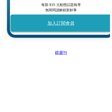
每期 $
35
元動態話題報導
無限閱讀解鎖新鮮事
加入訂閱會員
鏡週刊