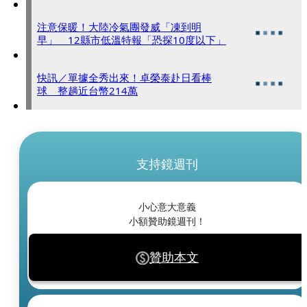
注意保暖！大陸冷氣團發威「凍到明
早」 12縣市低溫特報「恐探10度以下」
快訊／單據全秀出來！卓榮泰赴日看棒
球 整趟近台幣214萬
支持鏡週刊
小心意大意義
小額贊助鏡週刊！
贊助本文