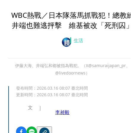
WBC熱戰／日本隊落馬抓戰犯！總教
井端也難逃抨擊 維基被改「死刑囚」
生活
伊藤大海、井端弘和都被指為戰犯。（X@samuraijapan_pr、
@livedoornews）
發布時間：
2026.03.16 08:07
臺北時間
更新時間：
2026.03.16 08:07
臺北時間
文
李昶毅