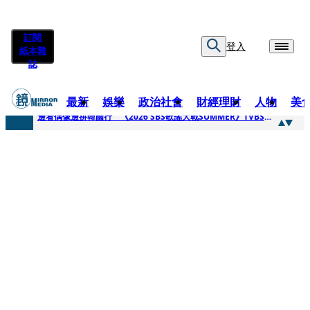
訂閱
登入
紙本雜
誌
最新
娛樂
政治社會
財經理財
人物
美
快訊
邊看偶像邊拚韓國行 《2026 SBS歌謠大戰SUMMER》TVBS直播祭追星福利
快訊
代誌大條火急跳船？ 宏碁派任李文詳接掌兆基屋管2天就喊撤出！
快訊
一句「請回去坐好」 特教生持斷掃把戳女代課老師眼睛大失血近失明