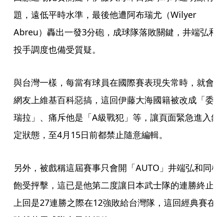
題，遠低平時水準，最後他遭阿布瑞尤（Wilyer 
Abreu）轟出一發3分砲，成球隊落敗關鍵，井端弘
投手調度也備受質疑。
與台灣一樣，每當有球員在國際賽表現失常時，就會
網友上維基百科惡搞，這回伊藤大海國籍被改成「委
瑞拉」、痛斥他是「A級戰犯」等，讓頁面緊急進入
定狀態，至4月15日前都禁止隨意編輯。
另外，被戲稱這屆賽事只會開「AUTO」井端弘和同
飽受抨擊，這已是他第二度讓日本武士隊的連勝終止
上回是27連勝之際在12強敗給台灣隊，這回經典賽在