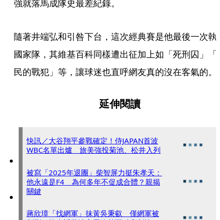
強就落馬成隊史最差紀錄。
隨著井端弘和引咎下台，這次經典賽是他最後一次執
國家隊，其維基百科同樣遭出征加上如「死刑囚」「
民的戰犯」等，讓球迷也直呼網友真的沒在客氣的。
延伸閱讀
快訊／大谷翔平參戰確定！侍JAPAN首波
WBC名單出爐 旅美強投菊池、松井入列
被寫「2025年退團」柴智屏力挺朱孝天：
他永遠是F4 為何多年不促成合體？親揭
關鍵
蔣欣璋「找網軍」抹黃吳秉叡 僅網軍被