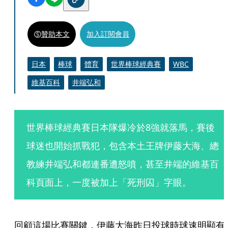
贊助本文
加入訂閱會員
日本
棒球
體育
世界棒球經典賽
WBC
維基百科
井端弘和
世界棒球經典賽日本隊爆冷於8強就落馬，賽後
球迷也開始抓戰犯，包含本土王牌伊藤大海、總
教練井端弘和都連番遭怒噴，甚至井端的維基百
科頁面上，一度被加上「死刑囚」字眼。
回顧這場比賽關鍵，伊藤大海昨日投球時球速明顯有