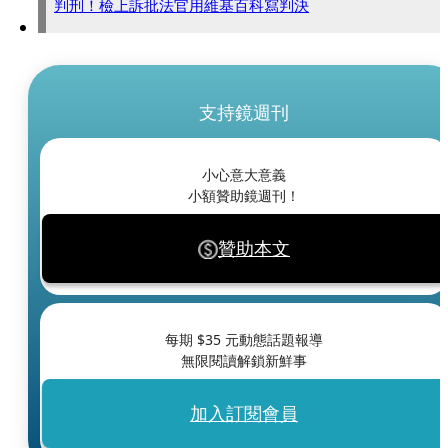
判刑！檢上訴批法官用維基百科寫判決
支持鏡週刊
小心意大意義
小額贊助鏡週刊！
贊助本文
每期 $
35
元動態話題報導
無限閱讀解鎖新鮮事
加入訂閱會員