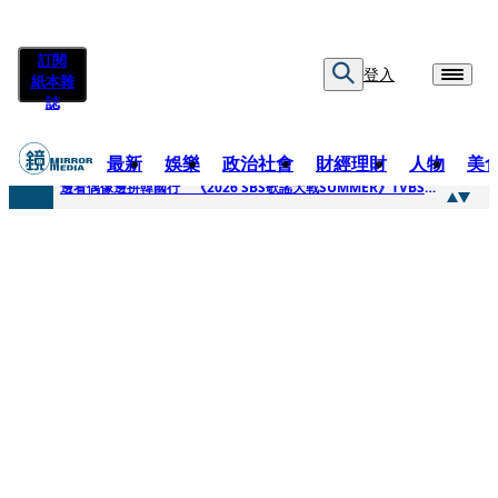
訂閱
登入
紙本雜
誌
最新
娛樂
政治社會
財經理財
人物
美
快訊
邊看偶像邊拚韓國行 《2026 SBS歌謠大戰SUMMER》TVBS直播祭追星福利
快訊
代誌大條火急跳船？ 宏碁派任李文詳接掌兆基屋管2天就喊撤出！
快訊
一句「請回去坐好」 特教生持斷掃把戳女代課老師眼睛大失血近失明