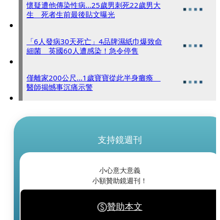
懷疑遭他傳染性病...25歲男刺死22歲男大
生 死者生前最後貼文曝光
「6人發病30天死亡」4品牌濕紙巾爆致命
細菌 英國60人遭感染！急令停售
僅離家200公尺...1歲寶寶從此半身癱瘓
醫師揭憾事沉痛示警
支持鏡週刊
小心意大意義
小額贊助鏡週刊！
贊助本文