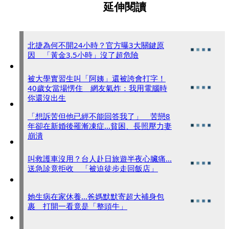
延伸閱讀
北捷為何不開24小時？官方曝3大關鍵原
因 「黃金3.5小時」沒了超危險
被大學實習生叫「阿姨」還被誇會打字！
40歲女當場愣住 網友氣炸：我用電腦時
你還沒出生
「想訴苦但他已經不能回答我了」 苦戀8
年卻在新婚後罹漸凍症...貧困、長照壓力妻
崩潰
叫救護車沒用？台人赴日旅遊半夜心臟痛...
送急診竟拒收 「被迫徒步走回飯店」
她生病在家休養...爸媽默默寄超大補身包
裹 打開一看竟是「整頭牛」