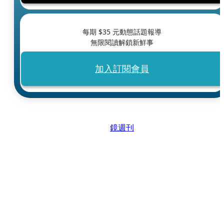
每期 $
35
元動態話題報導
無限閱讀解鎖新鮮事
加入訂閱會員
鏡週刊