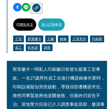
贊助本文
加入訂閱會員
工安
斯里蘭卡
工廠
維修
工安意外
印刷業
員工
監視器
調查
斯里蘭卡一間私人印刷廠日前發生嚴重工安事
故。一名27歲男性員工在進行機器維修作業時，
印刷設備疑似突然啟動，導致頭部遭機器夾住。
雖然同事緊急將他送醫搶救，但最終仍宣告不
治。當地警方目前已介入調查事故原因，釐清事