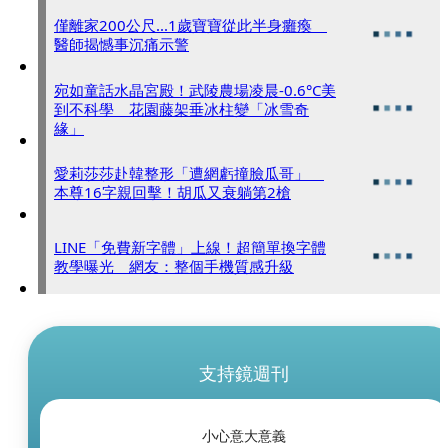
僅離家200公尺...1歲寶寶從此半身癱瘓
醫師揭憾事沉痛示警
宛如童話水晶宮殿！武陵農場凌晨-0.6°C美
到不科學 花園藤架垂冰柱變「冰雪奇
緣」
愛莉莎莎赴韓整形「遭網虧撞臉瓜哥」
本尊16字親回擊！胡瓜又衰躺第2槍
LINE「免費新字體」上線！超簡單換字體
教學曝光 網友：整個手機質感升級
支持鏡週刊
小心意大意義