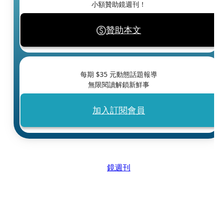
小額贊助鏡週刊！
贊助本文
每期 $
35
元動態話題報導
無限閱讀解鎖新鮮事
加入訂閱會員
鏡週刊