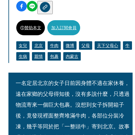
贊助本文
加入訂閱會員
女兒
北京
牛肉
微博
父母
天下父母心
牛
生病
親情
包裹
內蒙古
一名定居北京的女子日前因身體不適在家休養，
遠在家鄉的父母得知後，沒有多說什麼，只透過
物流寄來一個巨大包裹。沒想到女子拆開箱子
後，竟發現裡面整齊堆滿牛肉，各部位分裝冷
凍，幾乎等同於把「一整頭牛」寄到北京。故事