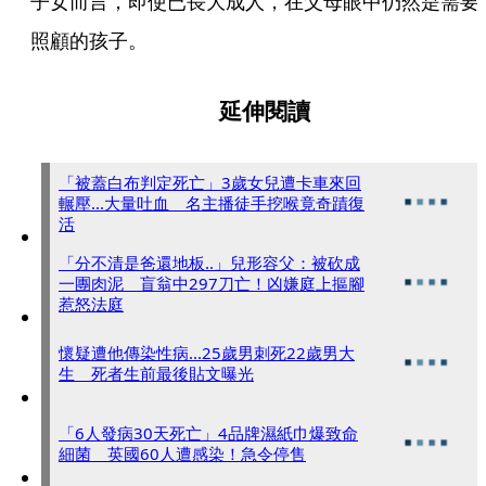
子女而言，即使已長大成人，在父母眼中仍然是需要
照顧的孩子。
延伸閱讀
「被蓋白布判定死亡」3歲女兒遭卡車來回
輾壓...大量吐血 名主播徒手挖喉竟奇蹟復
活
「分不清是爸還地板..」兒形容父：被砍成
一團肉泥 盲翁中297刀亡！凶嫌庭上摳腳
惹怒法庭
懷疑遭他傳染性病...25歲男刺死22歲男大
生 死者生前最後貼文曝光
「6人發病30天死亡」4品牌濕紙巾爆致命
細菌 英國60人遭感染！急令停售