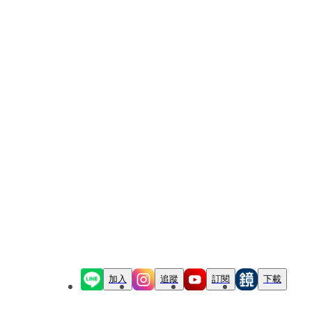
加入
追蹤
訂閱
下載