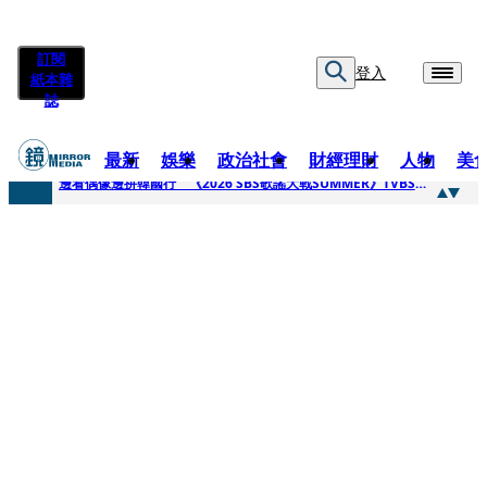
訂閱
登入
紙本雜
誌
最新
娛樂
政治社會
財經理財
人物
美
快訊
邊看偶像邊拚韓國行 《2026 SBS歌謠大戰SUMMER》TVBS直播祭追星福利
快訊
代誌大條火急跳船？ 宏碁派任李文詳接掌兆基屋管2天就喊撤出！
快訊
一句「請回去坐好」 特教生持斷掃把戳女代課老師眼睛大失血近失明