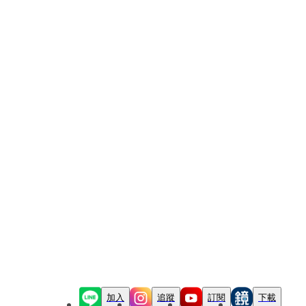
加入
追蹤
訂閱
下載