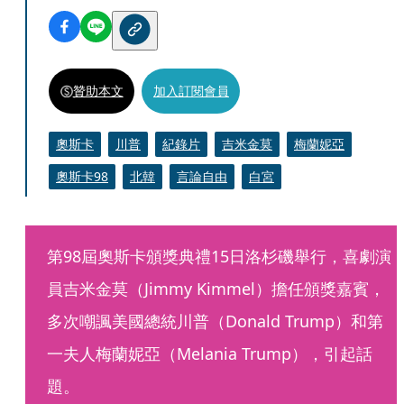
贊助本文
加入訂閱會員
奧斯卡
川普
紀錄片
吉米金莫
梅蘭妮亞
奧斯卡98
北韓
言論自由
白宮
第98屆奧斯卡頒獎典禮15日洛杉磯舉行，喜劇演
員吉米金莫（Jimmy Kimmel）擔任頒獎嘉賓，
多次嘲諷美國總統川普（Donald Trump）和第
一夫人梅蘭妮亞（Melania Trump），引起話
題。