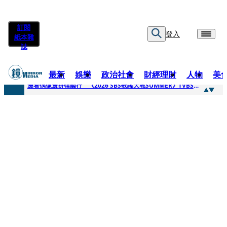
訂閱
登入
紙本雜
誌
最新
娛樂
政治社會
財經理財
人物
美
快訊
邊看偶像邊拚韓國行 《2026 SBS歌謠大戰SUMMER》TVBS直播祭追星福利
快訊
代誌大條火急跳船？ 宏碁派任李文詳接掌兆基屋管2天就喊撤出！
快訊
一句「請回去坐好」 特教生持斷掃把戳女代課老師眼睛大失血近失明