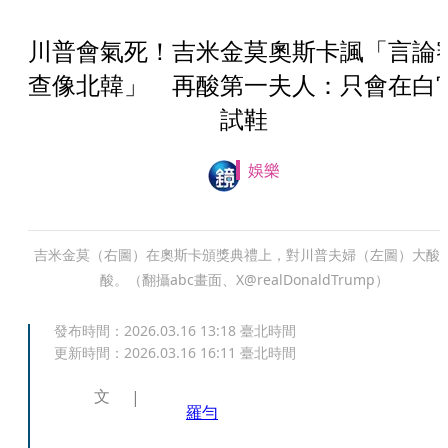
川普會氣死！吉米金莫奧斯卡諷「言論
查像北韓」 再酸第一夫人：只會在白
試鞋
娛樂
吉米金莫（右圖）在奧斯卡頒獎典禮上，對川普夫婦（左圖）大酸
酸。（翻攝abc畫面、X@realDonaldTrump）
發布時間：
2026.03.16 13:18
臺北時間
更新時間：
2026.03.16 16:11
臺北時間
文
羅勻