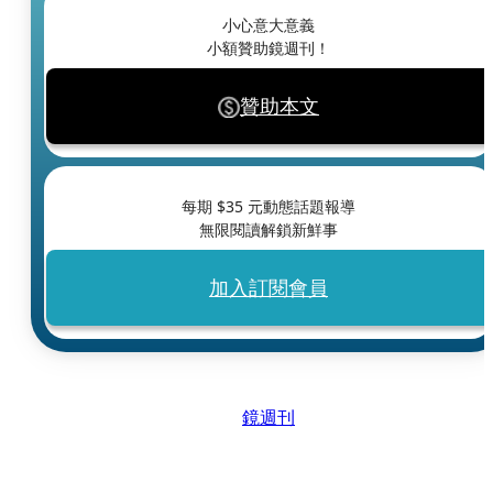
小心意大意義
小額贊助鏡週刊！
贊助本文
每期 $
35
元動態話題報導
無限閱讀解鎖新鮮事
加入訂閱會員
鏡週刊