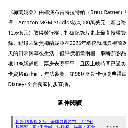
《梅蘭妮亞》由導演布雷特拉特納（Brett Ratner）
導，Amazon MGM Studios以4,000萬美元（新台幣
12.6億元）取得發行權，打破紀錄片史上最高授權費
錄。紀錄片聚焦梅蘭妮亞在2025年總統就職典禮前20
天的日常與幕後生活，但評價相當兩極，爛番茄影品
獲11%新鮮度，票房表現平平，且因上映時間已過奧
卡資格截止而，無法參賽。第98屆奧斯卡頒獎典禮由
Disney+全台獨家同步直播。
延伸閱讀
川普18歲孫女逛「全球最貴超市」！特勤
局護駕 噴7千元喊「快破產」挨轟：不食