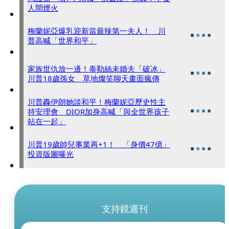
人間煙火
梅蘭妮亞爆乳迎新當最辣第一夫人！ 川
普高喊「世界和平」
家族世仇放一邊！泰勒絲未婚夫「破冰」
川普18歲孫女 草地燦笑聊天畫面瘋傳
川普轟伊朗她談和平！梅蘭妮亞歷史性主
持安理會 DIOR加身高喊「與全世界孩子
站在一起」
川普19歲帥兒事業再+1！ 「身價47億」
投資版圖曝光
支持鏡週刊