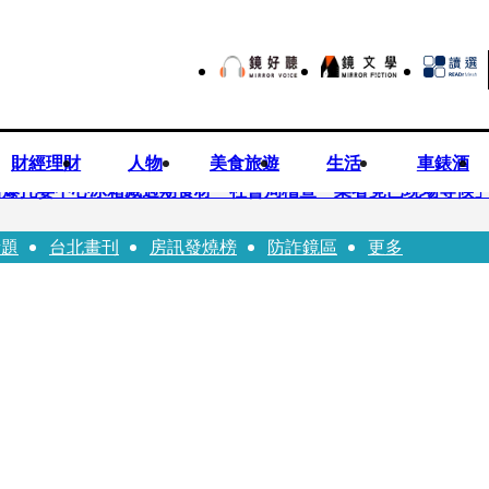
財經理財
人物
美食旅遊
生活
車錶酒
培爆托嬰中心冰箱藏過期食材 社會局稽查「業者竟已現場等候
話題
台北畫刊
房訊發燒榜
防詐鏡區
更多
Uber Eats
師供養義父黃金全入四大庫房