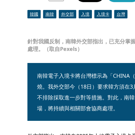
韓國
南韓
外交部
入境
入境卡
台灣
針對我國反制，南韓外交部指出，已充分掌
處理。（取自Pexels）
南韓電子入境卡將台灣標示為「CHINA（
燒。我外交部今（18日）要求韓方須在3
不排除採取進一步對等措施。對此，南韓
場，將持續與相關部會協商處理。