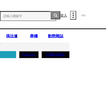
登入
瑪法達
專欄
動態雜誌
」
訂閱紙本雜誌
Podcasts