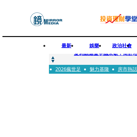
最新
娛樂
政治社會
快訊
夏莉絲虐童爭議未歇！簡舒
2026瘋世足
快訊
魅力基隆
房市熱
疊單計時算法現歧異 外送工會開戰
快訊
創「互道」詐騙慈濟！ 女律