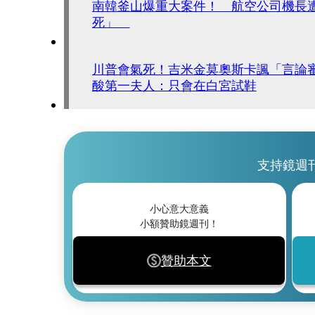
南韓釜山爆重大案件！ 航空公司機長
死」
川普會氣死！吉米金莫奧斯卡諷「言論
酸第一夫人：只會在白宮試鞋
支持鏡週
小心意大意義
小額贊助鏡週刊！
贊助本文