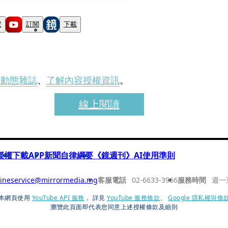
蹤
訂閱
下載
刊動態雜誌
、
了解內容授權資訊
。
線上閱讀
授權
下載APP
新聞自律綱要
《鏡週刊》AI使用準則
ineservice@mirrormedia.mg
客服電話
02-6633-3966
服務時間
週一
本網頁使用
YouTube API 服務
， 詳見
YouTube 服務條款
、
Google 隱私權與條
瀏覽此頁面即代表您同意上述授權條款及細則