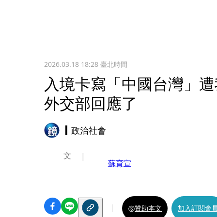
2026.03.18 18:28
臺北時間
入境卡寫「中國台灣」遭
外交部回應了
政治社會
文
蘇育宣
贊助本文
加入訂閱會