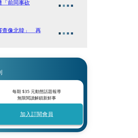
遭「前同事砍
審查像北韓」 再
刊
每期 $
35
元動態話題報導
無限閱讀解鎖新鮮事
加入訂閱會員