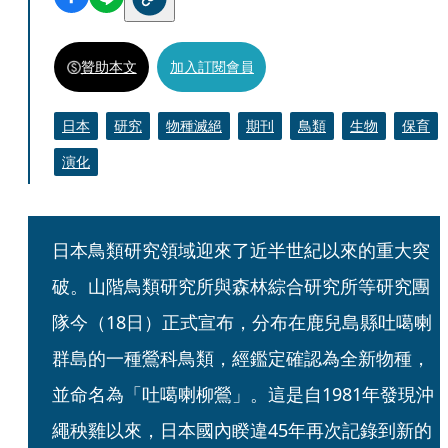
贊助本文
加入訂閱會員
日本
研究
物種滅絕
期刊
鳥類
生物
保育
演化
日本鳥類研究領域迎來了近半世紀以來的重大突
破。山階鳥類研究所與森林綜合研究所等研究團
隊今（18日）正式宣布，分布在鹿兒島縣吐噶喇
群島的一種鶯科鳥類，經鑑定確認為全新物種，
並命名為「吐噶喇柳鶯」。這是自1981年發現沖
繩秧雞以來，日本國內睽違45年再次記錄到新的