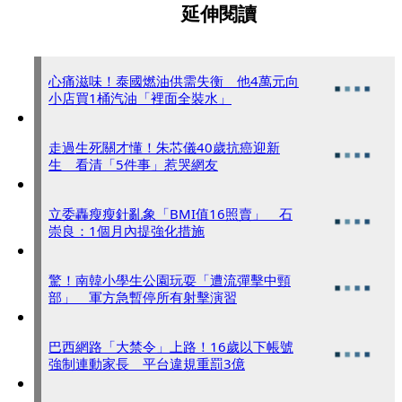
延伸閱讀
心痛滋味！泰國燃油供需失衡 他4萬元向
小店買1桶汽油「裡面全裝水」
走過生死關才懂！朱芯儀40歲抗癌迎新
生 看清「5件事」惹哭網友
立委轟瘦瘦針亂象「BMI值16照賣」 石
崇良：1個月內提強化措施
驚！南韓小學生公園玩耍「遭流彈擊中頸
部」 軍方急暫停所有射擊演習
巴西網路「大禁令」上路！16歲以下帳號
強制連動家長 平台違規重罰3億