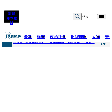
訂閱
登入
紙本雜
誌
最新
娛樂
政治社會
財經理財
人物
美
快訊
慈濟買BNT遭詐10.6億！ 醫揭蔣萬安「翻車現場」：陳時中當年是阻止被騙
快訊
慈濟挨詐十億／跟陳時中道歉？ 蔣萬安嗆：當時政府買夠疫苗民間就不用採購
快訊
員工建文陪睡機場爆紅！狂接20業配 Joeman幫算「買房頭期款」驚喊：換作我也想離職