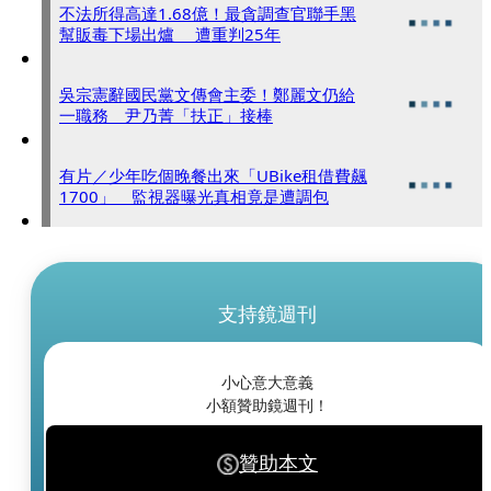
不法所得高達1.68億！最貪調查官聯手黑
幫販毒下場出爐 遭重判25年
吳宗憲辭國民黨文傳會主委！鄭麗文仍給
一職務 尹乃菁「扶正」接棒
有片／少年吃個晚餐出來「UBike租借費飆
1700」 監視器曝光真相竟是遭調包
支持鏡週刊
小心意大意義
小額贊助鏡週刊！
贊助本文