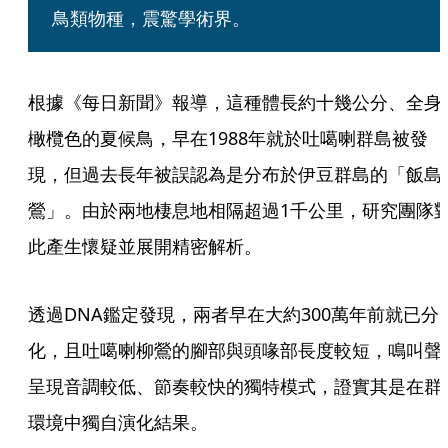
鳥類物種，震驚學術界。
根據《每日新聞》報導，這種體長約十幾公分、全身
橄欖色的夏候鳥，早在1988年就於吐噶喇群島被發
現，但過去長年被誤認為是分布於伊豆群島的「飯島
鶯」。由於兩地棲息地相隔超過1千公里，研究團隊
此產生懷疑並展開精密解析。
透過DNA鑑定發現，兩者早在大約300萬年前就已分
化，且吐噶喇柳鶯的腳部與頭喙部長度較短，鳴叫聲
呈現音調較低、節奏較快的獨特模式，證實其是在群
環境中獨自演化結果。