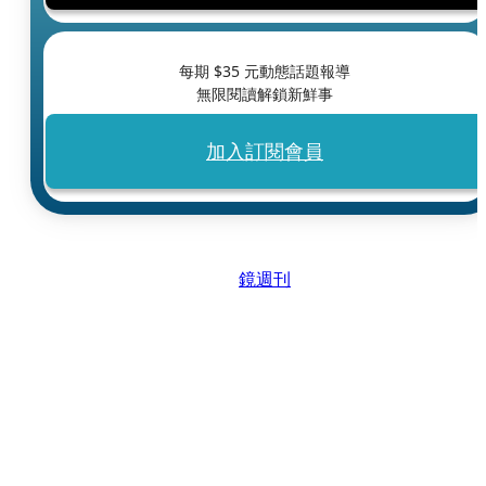
每期 $
35
元動態話題報導
無限閱讀解鎖新鮮事
加入訂閱會員
鏡週刊