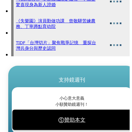
驚喜現身為新人證婚
《失樂園》演員勤做功課 曾敬驊苦練農
務、丁寧蹲點育幼院
TIDF「台灣切片」聚焦戰爭記憶 重探台
灣兵身分與歷史認同
支持鏡週刊
小心意大意義
小額贊助鏡週刊！
贊助本文