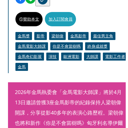
贊助本文
加入訂閱會員
金馬獎
影帝
梁朝偉
金馬影帝
最佳男主角
金馬電影大師課
你是不會當樹嗎
終身成就獎
金馬奇幻影展
演技
歐洲電影
大師課
電影工作者
金馬
2026年金馬執委會「金馬電影大師課」將於4月
13日邀請曾獲3座金馬影帝的紀錄保持人梁朝偉
開課，分享從影40多年的表演心路歷程。梁朝偉
也將和新作《你是不會當樹嗎》匈牙利名導伊爾