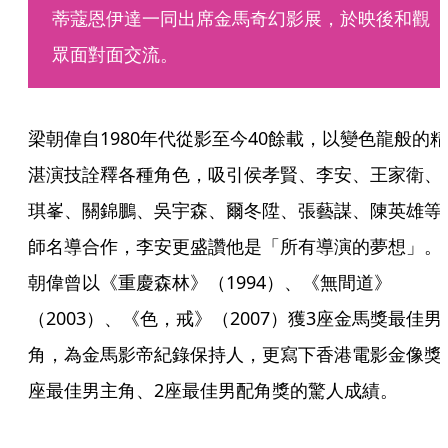
蒂蔻恩伊達一同出席金馬奇幻影展，於映後和觀
眾面對面交流。
梁朝偉自1980年代從影至今40餘載，以變色龍般的精
湛演技詮釋各種角色，吸引侯孝賢、李安、王家衛、
琪峯、關錦鵬、吳宇森、爾冬陞、張藝謀、陳英雄等
師名導合作，李安更盛讚他是「所有導演的夢想」。
朝偉曾以《重慶森林》（1994）、《無間道》
（2003）、《色，戒》（2007）獲3座金馬獎最佳男
角，為金馬影帝紀錄保持人，更寫下香港電影金像獎
座最佳男主角、2座最佳男配角獎的驚人成績。