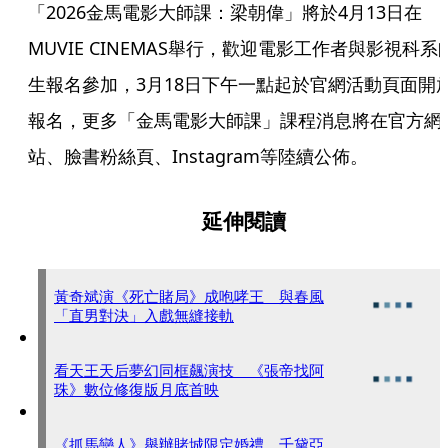
「2026金馬電影大師課：梁朝偉」將於4月13日在
MUVIE CINEMAS舉行，歡迎電影工作者與影視科系
生報名參加，3月18日下午一點起於官網活動頁面開
報名，更多「金馬電影大師課」課程消息將在官方網
站、臉書粉絲頁、Instagram等陸續公佈。
延伸閱讀
黃奇斌演《死亡賭局》成咆哮王 與春風
「直男對決」入戲無縫接軌
看天王天后夢幻同框飆演技 《張帝找阿
珠》數位修復版月底首映
《抓馬戀人》舉辦賭城限定婚禮 千黛亞