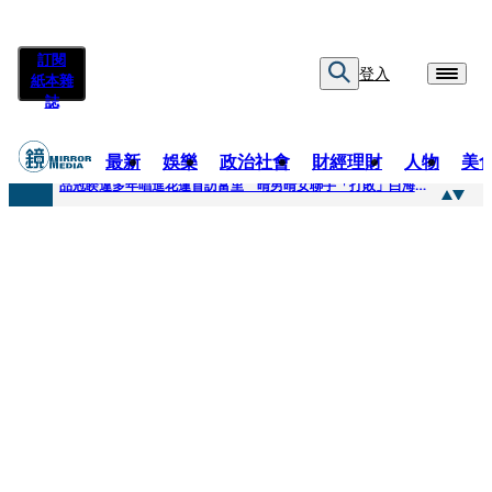
訂閱
登入
紙本雜
誌
最新
娛樂
政治社會
財經理財
人物
美
快訊
品冠睽違多年唱進花蓮首訪富里 晴男晴女聯手「打敗」白海豚颱風
快訊
【台中戰局特輯】何欣純支持度暴增 藍營民調老劇本急救援
快訊
natori再訪台北人氣爆棚 〈Overdose〉一響全場尖叫「I Love You Taipei」