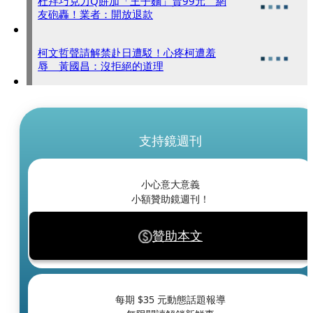
杜拜巧克力Q餅加「王子麵」賣99元 網
友砲轟！業者：開放退款
柯文哲聲請解禁赴日遭駁！心疼柯遭羞
辱 黃國昌：沒拒絕的道理
支持鏡週刊
小心意大意義
小額贊助鏡週刊！
贊助本文
每期 $
35
元動態話題報導