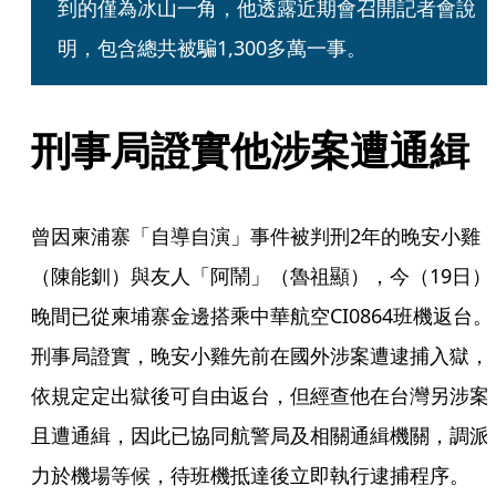
到的僅為冰山一角，他透露近期會召開記者會說
明，包含總共被騙1,300多萬一事。
刑事局證實他涉案遭通緝
曾因柬浦寨「自導自演」事件被判刑2年的晚安小雞
（陳能釧）與友人「阿鬧」（魯祖顯），今（19日）
晚間已從柬埔寨金邊搭乘中華航空CI0864班機返台。
刑事局證實，晚安小雞先前在國外涉案遭逮捕入獄，
依規定定出獄後可自由返台，但經查他在台灣另涉案
且遭通緝，因此已協同航警局及相關通緝機關，調派
力於機場等候，待班機抵達後立即執行逮捕程序。