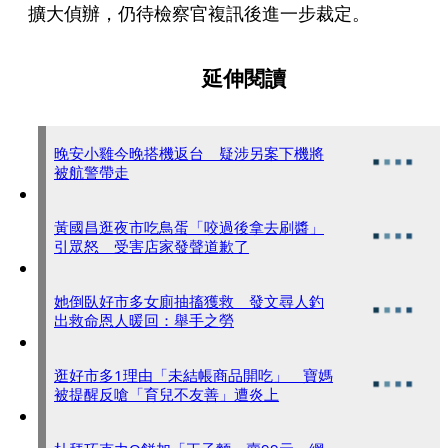
擴大偵辦，仍待檢察官複訊後進一步裁定。
延伸閱讀
晚安小雞今晚搭機返台 疑涉另案下機將
被航警帶走
黃國昌逛夜市吃鳥蛋「咬過後拿去刷醬」
引眾怒 受害店家發聲道歉了
她倒臥好市多女廁抽搐獲救 發文尋人釣
出救命恩人暖回：舉手之勞
逛好市多1理由「未結帳商品開吃」 寶媽
被提醒反嗆「育兒不友善」遭炎上