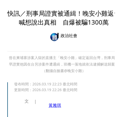
快訊／刑事局證實被通緝！晚安小雞返
喊想說出真相 自爆被騙1300萬
政治社會
曾在柬埔寨涉案入獄的直播主「晚安小雞」確定返回台灣，刑事局
早證實他因在台另涉案件遭通緝，班機一落地就依法逮捕解送歸案
（翻攝自臉書@晚安小雞）
發布時間：
2026.03.19 22:23
臺北時間
更新時間：
2026.03.19 22:26
臺北時間
文
黃雅琪