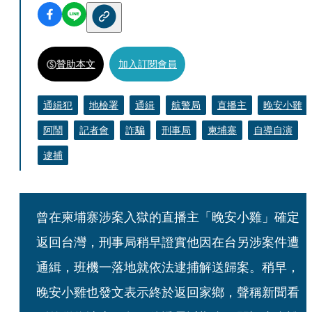
贊助本文
加入訂閱會員
通緝犯
地檢署
通緝
航警局
直播主
晚安小雞
阿鬧
記者會
詐騙
刑事局
柬埔寨
自導自演
逮捕
曾在柬埔寨涉案入獄的直播主「晚安小雞」確定
返回台灣，刑事局稍早證實他因在台另涉案件遭
通緝，班機一落地就依法逮捕解送歸案。稍早，
晚安小雞也發文表示終於返回家鄉，聲稱新聞看