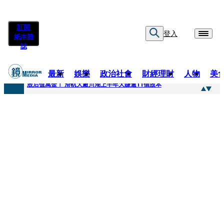
訂閱
登入
紙本雜
誌
最新
娛樂
政治社會
財經理財
人物
美
快訊
股后值萬金！ 滑軌大廠川湖上半年大賺逾11個股本
快訊
詐騙慈濟10億元佣金案 中院裁定女律師4人羈押禁見1人交保
快訊
國民黨控台糖董事「綠友友」點名陳其邁 高市府駁斥：毫無事實依據