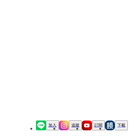
加入
追蹤
訂閱
下載