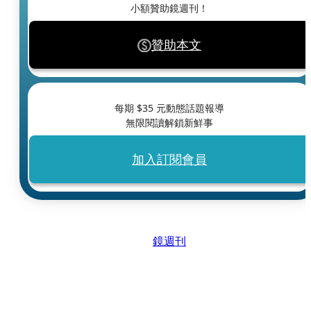
小額贊助鏡週刊！
贊助本文
每期 $
35
元動態話題報導
無限閱讀解鎖新鮮事
加入訂閱會員
鏡週刊