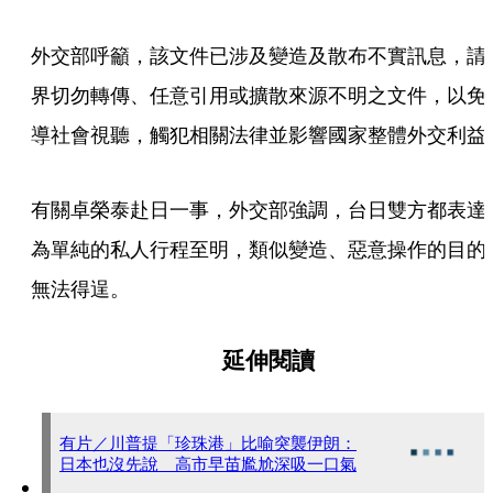
外交部呼籲，該文件已涉及變造及散布不實訊息，請
界切勿轉傳、任意引用或擴散來源不明之文件，以免
導社會視聽，觸犯相關法律並影響國家整體外交利益
有關卓榮泰赴日一事，外交部強調，台日雙方都表達
為單純的私人行程至明，類似變造、惡意操作的目的
無法得逞。
延伸閱讀
有片／川普提「珍珠港」比喻突襲伊朗：
日本也沒先說 高市早苗尷尬深吸一口氣