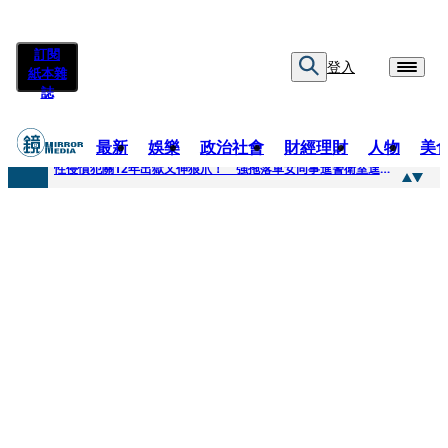
訂閱
登入
紙本雜
誌
最新
娛樂
政治社會
財經理財
人物
美
快訊
性侵慣犯關12年出獄又伸狼爪！ 強拖落單女同事進警衛室逞獸欲
快訊
時事焦點／安養中心躲環評、農地設停車場 吳秀華家族土開爭議連環爆
快訊
影帝親密照外流曝光！對方臉貼臉「又索吻」震驚韓網 登新聞熱搜第一