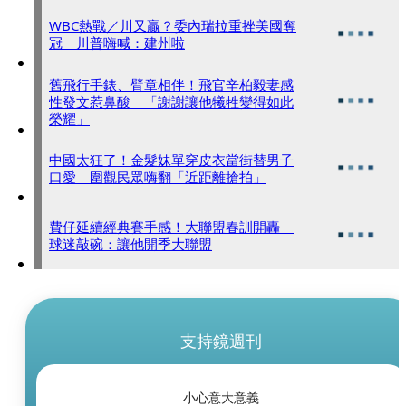
WBC熱戰／川又贏？委內瑞拉重挫美國奪
冠 川普嗨喊：建州啦
舊飛行手錶、臂章相伴！飛官辛柏毅妻感
性發文惹鼻酸 「謝謝讓他犧牲變得如此
榮耀」
中國太狂了！金髮妹單穿皮衣當街替男子
口愛 圍觀民眾嗨翻「近距離搶拍」
費仔延續經典賽手感！大聯盟春訓開轟
球迷敲碗：讓他開季大聯盟
支持鏡週刊
小心意大意義