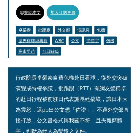
贊助本文
加入訂閱會員
卓榮泰
批踢踢
外交部
假訊息
包機
世界棒球經典賽
WBC
公文
簡體字
包機
高市早苗
台日關係
行政院長卓榮泰自費包機赴日看球，從外交突破
演變成特權爭議，批踢踢（PTT）有網友聲稱卓
的赴日行程被前駐日代表謝長廷搞壞，讓日本大
為震怒，還po出公文想「佐證」。不過外交部直
接打臉，公文書格式與我國不符，且夾雜簡體
字，判斷為經人為變造之文件。