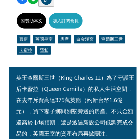
贊助本文
加入訂閱會員
買房
英國皇室
房產
白金漢宮
查爾斯三世
卡蜜拉
隱私
英王查爾斯三世（King Charles III）為了守護王
后卡蜜拉（Queen Camilla）的私人生活空間，
在去年斥資高達375萬英鎊（約新台幣1.6億
元），買下妻子鄉間別墅旁邊的房產。不只金額
遠高於市場預期，還是透過新設公司低調完成交
易的，英國王室的資產布局再掀關注。