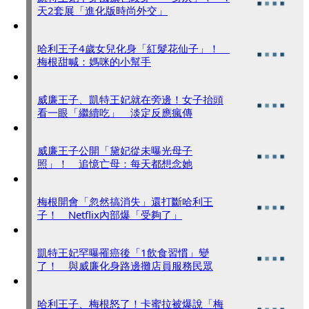
天2套展「進化版時尚外交」
哈利王子4歲女兒化身「紅髮花仙子」！
梅根甜喊：媽咪的小幫手
威廉王子、凱特王妃就在旁邊！女子抬頭
看一眼「繼續吃」 淡定反應瘋傳
威廉王子公開「黛妃從未曝光母子
照」！ 追憶亡母：每天都想念她
梅根開會「忽然搞消失」還打斷哈利王
子！ Netflix內部爆「受夠了」
凱特王妃罕曝罹癌後「1飲食習慣」變
了！ 與威廉化身路邊攤店員服務民眾
哈利王子、梅根怒了！卡蜜拉被爆說「梅