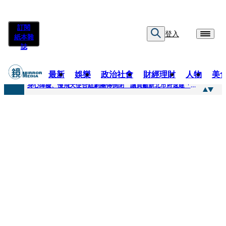
訂閱
登入
紙本雜
誌
最新
娛樂
政治社會
財經理財
人物
美
快訊
身心障礙、慢飛天使合組劇團傳倒閉 議員籲新北市府速建「文化藝術急難協助專案」
快訊
兆基風暴延燒／三百人擬提國賠？金額達14億 自救會提三大訴求
快訊
擊敗金像影帝梁家輝 易烊千璽《小小的我》再稱帝 25歲集齊金雞百花雙料紀錄